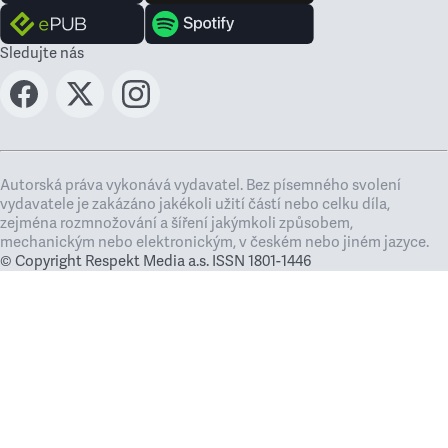
Sledujte nás
Autorská práva vykonává vydavatel. Bez písemného svolení
vydavatele je zakázáno jakékoli užití částí nebo celku díla,
zejména rozmnožování a šíření jakýmkoli způsobem,
mechanickým nebo elektronickým, v českém nebo jiném jazyce.
© Copyright Respekt Media a.s. ISSN 1801-1446