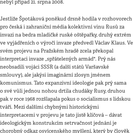
nebyl případ 21. srpna 2008.
Jestliže Špotáková poněkud drsně hodila v rozhovorech
pro česká i zahraniční média kolektivní vinu Rusů za
invazi na bedra mladičké ruské oštěpařky, druhý extrém
ve vyjádřeních o výročí invaze předvedl Václav Klaus. Ve
svém projevu na Pražském hradě zcela překopal
interpretaci invaze „spřátelených armád". Prý nás
neobsadili vojáci SSSR (a další států Varšavské
smlouvy), ale jakýsi imaginární zlosyn jménem
komunismus. Tato expanzivní ideologie pak prý sama
o své vůli jednou nohou drtila chudáky Rusy, druhou
pak v roce 1968 rozšlapala pokus o socialismus s lidskou
tváří. Mezi dalšími chybnými historickými
interpretacemi v projevu je tato jistě klíčová – dávat
ideologickým konstrukcím setrvačnost jednání je
chorobný odkaz osvícenského myšlení, který by člověk