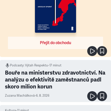
Přejít do obchodu
Podcasty
:
Výtah Respektu
•
17 minut
Bouře na ministerstvu zdravotnictví. Na
analýzu o efektivitě zaměstnanců padl
skoro milion korun
Zuzana Machálková
•
6. 8. 2026
Kultura
•
11
minut