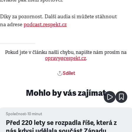
Díky za pozornost. Další audia si můžete stáhnout
na adrese
podcast.respekt.cz
Pokud jste v článku našli chybu, napište nám prosím na
opravy@respekt.cz
.
Sdílet
Mohlo by vás zajímat
Společnost
•
10
minut
Před 220 lety se rozpadla říše, která z
nás kdysi udělala součást Západu