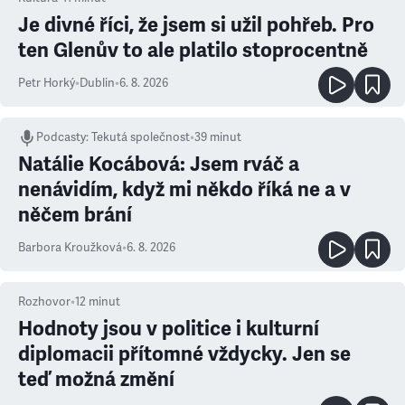
Je divné říci, že jsem si užil pohřeb. Pro
ten Glenův to ale platilo stoprocentně
Petr Horký
•
Dublin
•
6. 8. 2026
Podcasty
:
Tekutá společnost
•
39 minut
Natálie Kocábová: Jsem rváč a
nenávidím, když mi někdo říká ne a v
něčem brání
Barbora Kroužková
•
6. 8. 2026
Rozhovor
•
12
minut
Hodnoty jsou v politice i kulturní
diplomacii přítomné vždycky. Jen se
teď možná změní