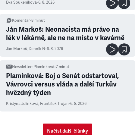
Eva Soukeníková
•
6. 8. 2026
Komentář
•
8
minut
Ján Markoš: Neonacista má právo na
lék v lékárně, ale ne na místo v kavárně
Ján Markoš
,
Denník N
•
6. 8. 2026
Newsletter
:
Plamínková
•
7
minut
Plamínková: Boj o Senát odstartoval,
Vávrovci versus vláda a další Turkův
hvězdný týden
Kristýna Jelínková
,
František Trojan
•
6. 8. 2026
Načíst další články