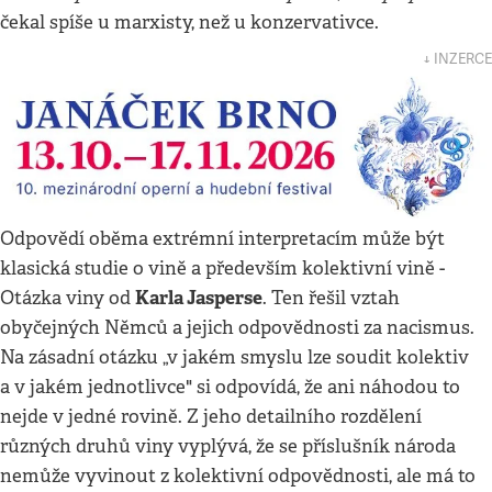
čekal spíše u marxisty, než u konzervativce.
↓ INZERCE
Odpovědí oběma extrémní interpretacím může být
klasická studie o vině a především kolektivní vině -
Karla Jasperse
Otázka viny od
. Ten řešil vztah
obyčejných Němců a jejich odpovědnosti za nacismus.
Na zásadní otázku „v jakém smyslu lze soudit kolektiv
a v jakém jednotlivce" si odpovídá, že ani náhodou to
nejde v jedné rovině. Z jeho detailního rozdělení
různých druhů viny vyplývá, že se příslušník národa
nemůže vyvinout z kolektivní odpovědnosti, ale má to