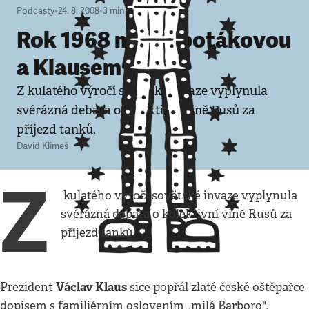
Podcasty
•
24. 8. 2008
•
3
minuty
Rok 1968 mezi Špotákovou
a Klausem
Z kulatého výročí sovětské invaze vyplynula
svérázná debata o kolektivní vině Rusů za
příjezd tanků.
David Klimeš
Z
kulatého výročí sovětské invaze vyplynula
svérázná debata o kolektivní vině Rusů za
příjezd tanků.
Václav Klaus
Prezident
sice popřál zlaté české oštěpařce
dopisem s familiérním oslovením „milá Barboro",