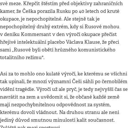
své meze. Křepčit štěstím před objektivy zahraničních
kamer, že Češka porazila Rusku po 40 letech od kruté
okupace, je nepochopitelné. Ale stejně tak je
nepochopitelný druhý extrém, kdy si Rusové mohou
v deníku Kommersant v den výročí okupace přečíst
hřejivé intelektuální placebo Václava Klause, že přeci
sami „Rusové byli obětí hrůzného komunistického
totalitního režimu".
Asi za to mohlo ono kulaté výročí, ke kterému se všichni
tak upínali, že mnozí významní Češi sáhli po černobílém
vidění tragédie. Výročí už ale pryč, je tedy nejvyšší čas se
navrátit na zem a uvědomit si, že občané každé země
mají nezpochybnitelnou odpovědnost za systém,
kterému dovolí vládnout. Na druhou stranu ale není
jediný důvod smutnou minulostí kalit současnost.
Zvláště pak mezi sportovci.