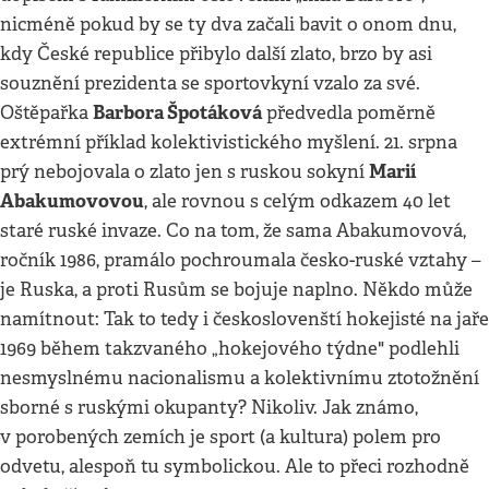
nicméně pokud by se ty dva začali bavit o onom dnu,
kdy České republice přibylo další zlato, brzo by asi
souznění prezidenta se sportovkyní vzalo za své.
Barbora Špotáková
Oštěpařka
předvedla poměrně
extrémní příklad kolektivistického myšlení. 21. srpna
Marií
prý nebojovala o zlato jen s ruskou sokyní
Abakumovovou
, ale rovnou s celým odkazem 40 let
staré ruské invaze. Co na tom, že sama Abakumovová,
ročník 1986, pramálo pochroumala česko-ruské vztahy –
je Ruska, a proti Rusům se bojuje naplno. Někdo může
namítnout: Tak to tedy i českoslovenští hokejisté na jaře
1969 během takzvaného „hokejového týdne" podlehli
nesmyslnému nacionalismu a kolektivnímu ztotožnění
sborné s ruskými okupanty? Nikoliv. Jak známo,
v porobených zemích je sport (a kultura) polem pro
odvetu, alespoň tu symbolickou. Ale to přeci rozhodně