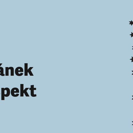
ánek
spekt