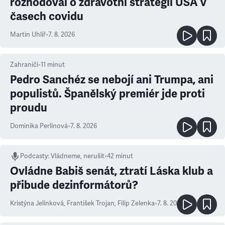
rozhodoval o zdravotní strategii USA v
časech covidu
Martin Uhlíř
•
7. 8. 2026
Zahraničí
•
11
minut
Pedro Sanchéz se nebojí ani Trumpa, ani
populistů. Španělský premiér jde proti
proudu
Dominika Perlínová
•
7. 8. 2026
Podcasty
:
Vládneme, nerušit
•
42 minut
Ovládne Babiš senát, ztratí Láska klub a
přibude dezinformátorů?
Kristýna Jelínková
,
František Trojan
,
Filip Zelenka
•
7. 8. 2026