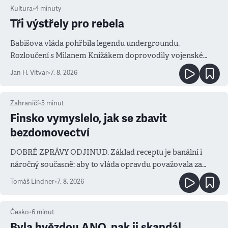
Kultura
•
4
minuty
Tři výstřely pro rebela
Babišova vláda pohřbila legendu undergroundu.
Rozloučení s Milanem Knížákem doprovodily vojenské
salvy i kritika pokrokářů
Jan H. Vitvar
•
7. 8. 2026
Zahraničí
•
5
minut
Finsko vymyslelo, jak se zbavit
bezdomovectví
DOBRÉ ZPRÁVY ODJINUD. Základ receptu je banální i
náročný současně: aby to vláda opravdu považovala za
prioritu
Tomáš Lindner
•
7. 8. 2026
Česko
•
6
minut
Byla hvězdou ANO, pak ji skandál