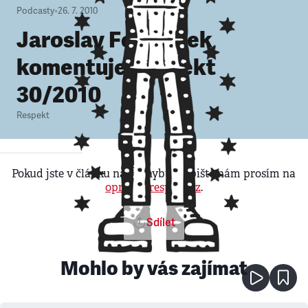
Podcasty
•
26. 7. 2010
Jaroslav Formánek
komentuje Respekt
30/2010
Respekt
Pokud jste v článku našli chybu, napište nám prosím na
opravy@respekt.cz
.
Sdílet
Mohlo by vás zajímat