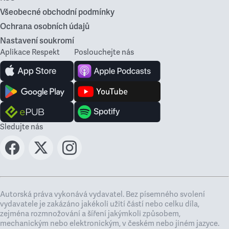
Všeobecné obchodní podmínky
Ochrana osobních údajů
Nastavení soukromí
Aplikace Respekt
Poslouchejte nás
Sledujte nás
Autorská práva vykonává vydavatel. Bez písemného svolení
vydavatele je zakázáno jakékoli užití částí nebo celku díla,
zejména rozmnožování a šíření jakýmkoli způsobem,
mechanickým nebo elektronickým, v českém nebo jiném jazyce.