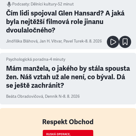
Podcasty
:
Dělníci kultury
•
52 minut
Čím lidi spojoval Glen Hansard? A jaká
byla nejtěžší filmová role jinanu
dvoulaločného?
Jindřiška Bláhová
,
Jan H. Vitvar
,
Pavel Turek
•
8. 8. 2026
Psychologická poradna
•
4
minuty
Mám manžela, o jakého by stála spousta
žen. Náš vztah už ale není, co býval. Dá
se ještě zachránit?
Beáta Obradovičová
,
Denník N
•
8. 8. 2026
Respekt Obchod