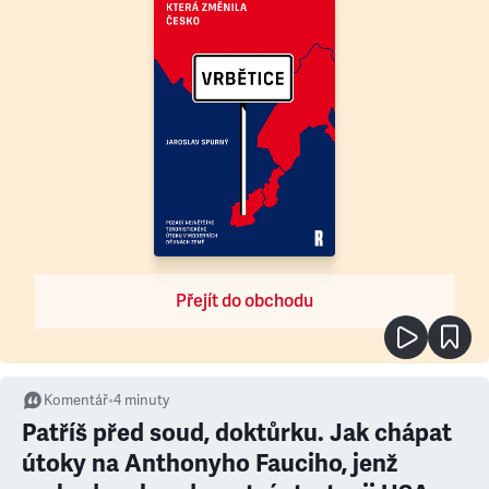
Přejít do obchodu
Komentář
•
4
minuty
Patříš před soud, doktůrku. Jak chápat
útoky na Anthonyho Fauciho, jenž