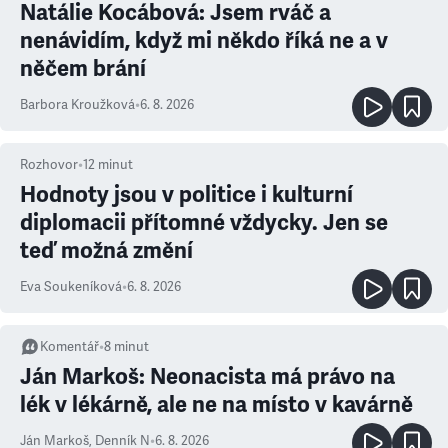
Natálie Kocábová: Jsem rváč a
nenávidím, když mi někdo říká ne a v
něčem brání
Barbora Kroužková
•
6. 8. 2026
Rozhovor
•
12
minut
Hodnoty jsou v politice i kulturní
diplomacii přítomné vždycky. Jen se
teď možná změní
Eva Soukeníková
•
6. 8. 2026
Komentář
•
8
minut
Ján Markoš: Neonacista má právo na
lék v lékárně, ale ne na místo v kavárně
Ján Markoš
,
Denník N
•
6. 8. 2026