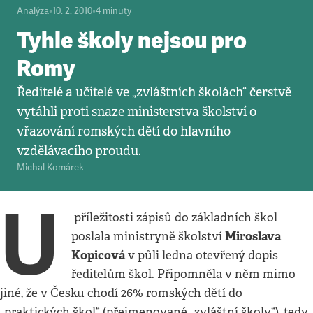
Analýza
•
10. 2. 2010
•
4
minuty
Tyhle školy nejsou pro
Romy
Ředitelé a učitelé ve „zvláštních školách“ čerstvě
vytáhli proti snaze ministerstva školství o
vřazování romských dětí do hlavního
vzdělávacího proudu.
Michal Komárek
U
příležitosti zápisů do základních škol
Miroslava
poslala ministryně školství
Kopicová
v půli ledna otevřený dopis
ředitelům škol. Připomněla v něm mimo
jiné, že v Česku chodí 26% romských dětí do
„praktických škol“ (přejmenované „zvláštní školy“), tedy