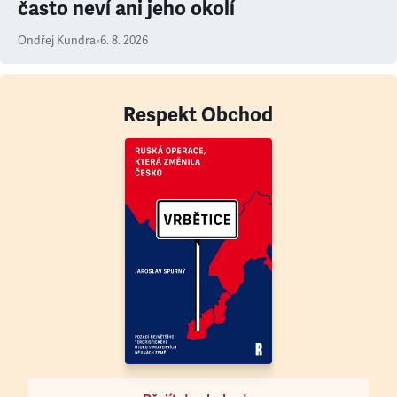
často neví ani jeho okolí
Ondřej Kundra
•
6. 8. 2026
Respekt Obchod