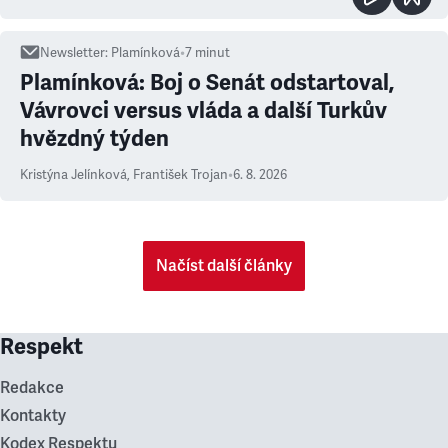
Newsletter
:
Plamínková
•
7
minut
Plamínková: Boj o Senát odstartoval,
Vávrovci versus vláda a další Turkův
hvězdný týden
Kristýna Jelínková
,
František Trojan
•
6. 8. 2026
Načíst další články
Respekt
Redakce
Kontakty
Kodex Respektu