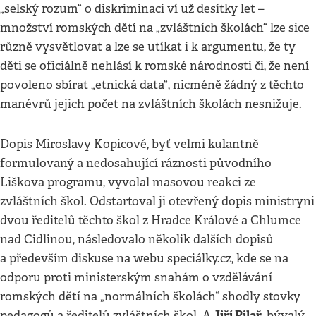
„selský rozum“ o diskriminaci ví už desítky let –
množství romských dětí na „zvláštních školách“ lze sice
různě vysvětlovat a lze se utíkat i k argumentu, že ty
děti se oficiálně nehlásí k romské národnosti či, že není
povoleno sbírat „etnická data“, nicméně žádný z těchto
manévrů jejich počet na zvláštních školách nesnižuje.
Dopis Miroslavy Kopicové, byť velmi kulantně
formulovaný a nedosahující ráznosti původního
Liškova programu, vyvolal masovou reakci ze
zvláštních škol. Odstartoval ji otevřený dopis ministryni
dvou ředitelů těchto škol z Hradce Králové a Chlumce
nad Cidlinou, následovalo několik dalších dopisů
a především diskuse na webu speciálky.cz, kde se na
odporu proti ministerským snahám o vzdělávání
romských dětí na „normálních školách“ shodly stovky
Jiří Pilař
pedagogů a ředitelů zvláštních škol. A
, bývalý