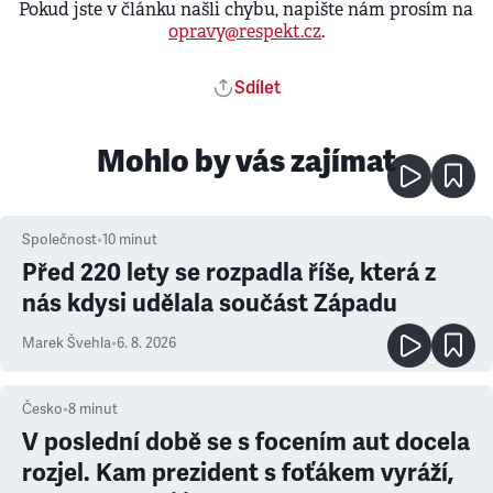
Pokud jste v článku našli chybu, napište nám prosím na
opravy@respekt.cz
.
Sdílet
Mohlo by vás zajímat
Společnost
•
10
minut
Před 220 lety se rozpadla říše, která z
nás kdysi udělala součást Západu
Marek Švehla
•
6. 8. 2026
Česko
•
8
minut
V poslední době se s focením aut docela
rozjel. Kam prezident s foťákem vyráží,