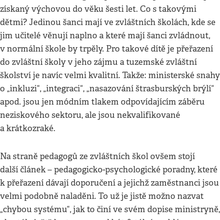
získaný výchovou do věku šesti let. Co s takovými
dětmi? Jedinou šanci mají ve zvláštních školách, kde se
jim učitelé věnují naplno a které mají šanci zvládnout,
v normální škole by trpěly. Pro takové dítě je přeřazení
do zvláštní školy v jeho zájmu a tuzemské zvláštní
školství je navíc velmi kvalitní. Takže: ministerské snahy
o „inkluzi“, „integraci“, „nasazování štrasburských brýlí“
apod. jsou jen módním tlakem odpovídajícím záběru
neziskového sektoru, ale jsou nekvalifikované
a krátkozraké.
Na straně pedagogů ze zvláštních škol ovšem stojí
další článek – pedagogicko-psychologické poradny, které
k přeřazení dávají doporučení a jejichž zaměstnanci jsou
velmi podobně naladěni. To už je jistě možno nazvat
„chybou systému“, jak to činí ve svém dopise ministryně,