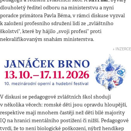
dlouholetý ředitel odboru na ministerstvu a nyní
poradce primátora Pavla Béma, v rámci diskuse vyzval
k založení profesního sdružení lidí ze „zvláštního
školství“, které by hájilo „svoji profesi“ proti
nekvalifikovaným snahám ministerstva.
↓ INZERCE
V diskusi se pedagogové zvláštních škol shodují
v několika věcech: romské děti jsou opravdu hloupější,
respektive mají mnohem častěji než děti bílé majority
IQ na hranici mentálního postižení či nižší. Pedagogové
tvrdí, že to není biologické poškození, nýbrž hendikep