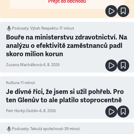
Přejít do obchodu
Podcasty
:
Výtah Respektu
•
17 minut
Bouře na ministerstvu zdravotnictví. Na
analýzu o efektivitě zaměstnanců padl
skoro milion korun
Zuzana Machálková
•
6. 8. 2026
Kultura
•
11
minut
Je divné říci, že jsem si užil pohřeb. Pro
ten Glenův to ale platilo stoprocentně
Petr Horký
•
Dublin
•
6. 8. 2026
Podcasty
:
Tekutá společnost
•
39 minut