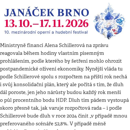
Ministryně financí Alena Schillerová na zprávu
reagovala během hodiny vlastním písemným
prohlášením, podle kterého by šetření mohlo ohrozit
postpandemické oživení ekonomiky. Nynější vláda tu
podle Schillerové spolu s rozpočtem na příští rok nechá
i svůj konsolidační plán, který ale počítá s tím, že dluh
dál poroste, jen jeho nárůsty budou každý rok menší
o půl procentního bodu HDP. Dluh tím pádem vystoupá
skoro přesně tak, jak varuje rozpočtová rada – i podle
Schillerové bude dluh v roce 2024 činit „v případě mnou
preferovaného scénáře 52,8%. V případě méně