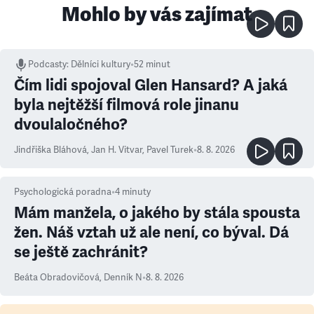
Mohlo by vás zajímat
Podcasty
:
Dělníci kultury
•
52 minut
Čím lidi spojoval Glen Hansard? A jaká
byla nejtěžší filmová role jinanu
dvoulaločného?
Jindřiška Bláhová
,
Jan H. Vitvar
,
Pavel Turek
•
8. 8. 2026
Psychologická poradna
•
4
minuty
Mám manžela, o jakého by stála spousta
žen. Náš vztah už ale není, co býval. Dá
se ještě zachránit?
Beáta Obradovičová
,
Denník N
•
8. 8. 2026