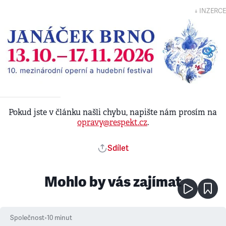
↓ INZERCE
Pokud jste v článku našli chybu, napište nám prosím na
opravy@respekt.cz
.
Sdílet
Mohlo by vás zajímat
Společnost
•
10
minut