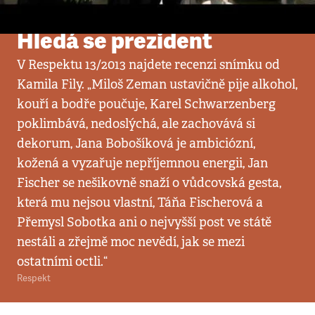
Video
•
21. 3. 2013
Hledá se prezident
V Respektu 13/2013 najdete recenzi snímku od
Kamila Fily. „Miloš Zeman ustavičně pije alkohol,
kouří a bodře poučuje, Karel Schwarzenberg
poklimbává, nedoslýchá, ale zachovává si
dekorum, Jana Bobošíková je ambiciózní,
kožená a vyzařuje nepříjemnou energii, Jan
Fischer se nešikovně snaží o vůdcovská gesta,
která mu nejsou vlastní, Táňa Fischerová a
Přemysl Sobotka ani o nejvyšší post ve státě
nestáli a zřejmě moc nevědí, jak se mezi
ostatními octli.“
Respekt