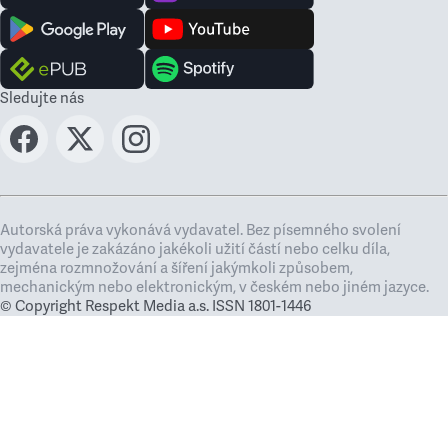
Sledujte nás
Autorská práva vykonává vydavatel. Bez písemného svolení
vydavatele je zakázáno jakékoli užití částí nebo celku díla,
zejména rozmnožování a šíření jakýmkoli způsobem,
mechanickým nebo elektronickým, v českém nebo jiném jazyce.
© Copyright Respekt Media a.s. ISSN 1801-1446