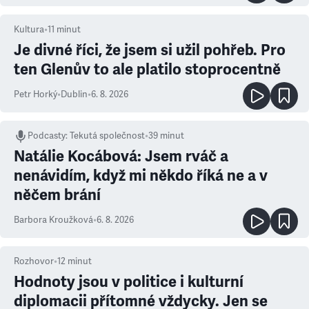
Kultura
•
11
minut
Je divné říci, že jsem si užil pohřeb. Pro
ten Glenův to ale platilo stoprocentně
Petr Horký
•
Dublin
•
6. 8. 2026
Podcasty
:
Tekutá společnost
•
39 minut
Natálie Kocábová: Jsem rváč a
nenávidím, když mi někdo říká ne a v
něčem brání
Barbora Kroužková
•
6. 8. 2026
Rozhovor
•
12
minut
Hodnoty jsou v politice i kulturní
diplomacii přítomné vždycky. Jen se