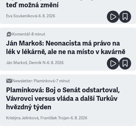
teď možná změní
Eva Soukeníková
•
6. 8. 2026
Komentář
•
8
minut
Ján Markoš: Neonacista má právo na
lék v lékárně, ale ne na místo v kavárně
Ján Markoš
,
Denník N
•
6. 8. 2026
Newsletter
:
Plamínková
•
7
minut
Plamínková: Boj o Senát odstartoval,
Vávrovci versus vláda a další Turkův
hvězdný týden
Kristýna Jelínková
,
František Trojan
•
6. 8. 2026