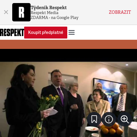
Týdeník Respekt
×
ZOBRAZIT
Respekt Media
ZDARMA - na Google Play
Koupit předplatné