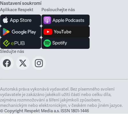
Nastavení soukromí
Aplikace Respekt
Poslouchejte nás
Sledujte nás
Autorská práva vykonává vydavatel. Bez písemného svolení
vydavatele je zakázáno jakékoli užití částí nebo celku díla,
zejména rozmnožování a šíření jakýmkoli způsobem,
mechanickým nebo elektronickým, v českém nebo jiném jazyce.
© Copyright Respekt Media a.s. ISSN 1801-1446