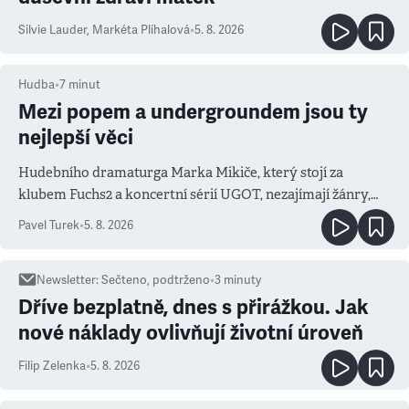
Silvie Lauder
,
Markéta Plíhalová
•
5. 8. 2026
Hudba
•
7
minut
Mezi popem a undergroundem jsou ty
nejlepší věci
Hudebního dramaturga Marka Mikiče, který stojí za
klubem Fuchs2 a koncertní sérií UGOT, nezajímají žánry,
ale atmosféra
Pavel Turek
•
5. 8. 2026
Newsletter
:
Sečteno, podtrženo
•
3
minuty
Dříve bezplatně, dnes s přirážkou. Jak
nové náklady ovlivňují životní úroveň
Filip Zelenka
•
5. 8. 2026