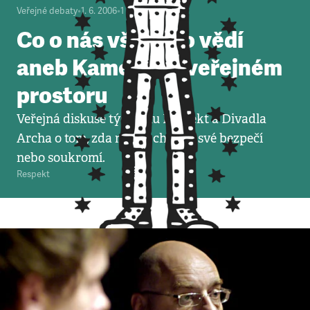
Veřejné debaty
•
1. 6. 2006
•
1
minuta
Co o nás všechno vědí
aneb Kamery ve veřejném
prostoru
Veřejná diskuse týdeníku Respekt a Divadla
Archa o tom, zda máme chránit své bezpečí
nebo soukromí.
Respekt