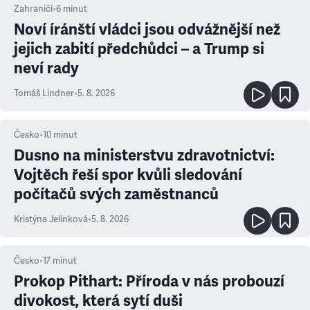
Zahraničí
•
6
minut
Noví íránští vládci jsou odvážnější než
jejich zabití předchůdci – a Trump si
neví rady
Tomáš Lindner
•
5. 8. 2026
Česko
•
10
minut
Dusno na ministerstvu zdravotnictví:
Vojtěch řeší spor kvůli sledování
počítačů svých zaměstnanců
Kristýna Jelínková
•
5. 8. 2026
Česko
•
17
minut
Prokop Pithart: Příroda v nás probouzí
divokost, která sytí duši