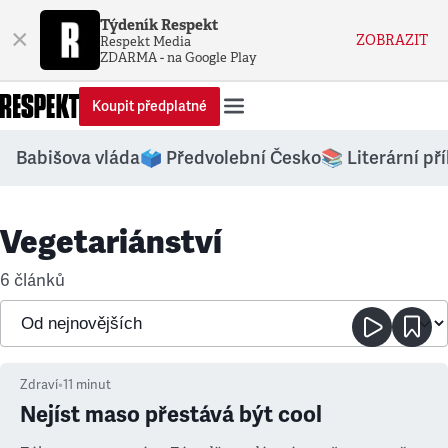
Týdeník Respekt
×
ZOBRAZIT
Respekt Media
ZDARMA - na Google Play
Koupit předplatné
Babišova vláda
🗳️ Předvolební Česko
📚 Literární př
Vegetariánství
6 článků
Zdraví
•
11
minut
Nejíst maso přestává být cool