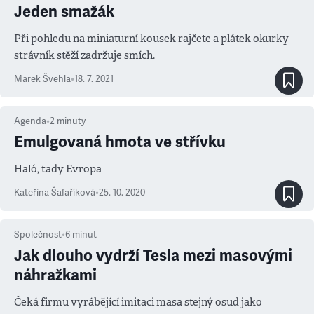
Jeden smažák
Při pohledu na miniaturní kousek rajčete a plátek okurky
strávník stěží zadržuje smích.
Marek Švehla
•
18. 7. 2021
Agenda
•
2
minuty
Emulgovaná hmota ve střívku
Haló, tady Evropa
Kateřina Šafaříková
•
25. 10. 2020
Společnost
•
6
minut
Jak dlouho vydrží Tesla mezi masovými
náhražkami
Čeká firmu vyrábějící imitaci masa stejný osud jako