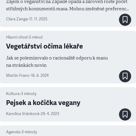
Zájem o veganství na Západě opadá a zároveň roste počet
střídmých konzumentů masa. Mohou změněné preference
pomoci snížit jeho celkovou spotřebu a vylepšit drastické
Clara Zanga
•
11. 11. 2025
podmínky zvířat ve velkochovech
Hlavní chod
•
5
minut
Vegetářství očima lékaře
Jak se polemizovalo o racionalitě odporu k masu
na stránkách novin
Martin Franc
•
16. 6. 2024
Kultura
•
3
minuty
Pejsek a kočička vegany
Karolína Vránková
•
29. 4. 2023
Agenda
•
3
minuty