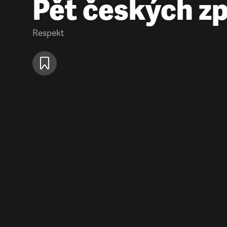
Pět českých z
Respekt