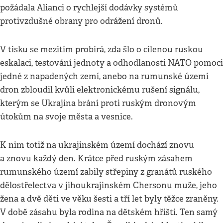
požádala Alianci o rychlejší dodávky systémů
protivzdušné obrany pro odrážení dronů.
V tisku se mezitím probírá, zda šlo o cílenou ruskou
eskalaci, testování jednoty a odhodlanosti NATO pomoci
jedné z napadených zemí, anebo na rumunské území
dron zbloudil kvůli elektronickému rušení signálu,
kterým se Ukrajina brání proti ruským dronovým
útokům na svoje města a vesnice.
K nim totiž na ukrajinském území dochází znovu
a znovu každý den. Krátce před ruským zásahem
rumunského území zabily střepiny z granátů ruského
dělostřelectva v jihoukrajinském Chersonu muže, jeho
žena a dvě děti ve věku šesti a tří let byly těžce zraněny.
V době zásahu byla rodina na dětském hřišti. Ten samý