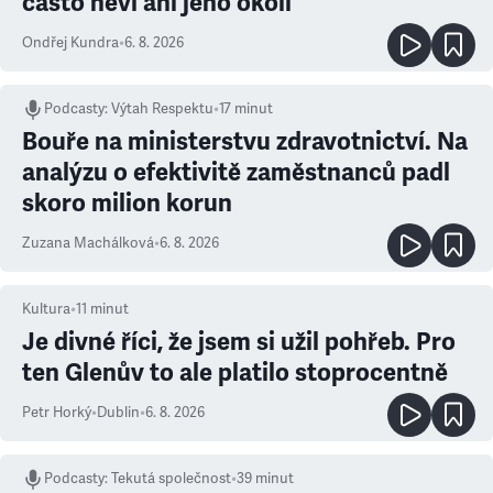
často neví ani jeho okolí
Ondřej Kundra
•
6. 8. 2026
Podcasty
:
Výtah Respektu
•
17 minut
Bouře na ministerstvu zdravotnictví. Na
analýzu o efektivitě zaměstnanců padl
skoro milion korun
Zuzana Machálková
•
6. 8. 2026
Kultura
•
11
minut
Je divné říci, že jsem si užil pohřeb. Pro
ten Glenův to ale platilo stoprocentně
Petr Horký
•
Dublin
•
6. 8. 2026
Podcasty
:
Tekutá společnost
•
39 minut