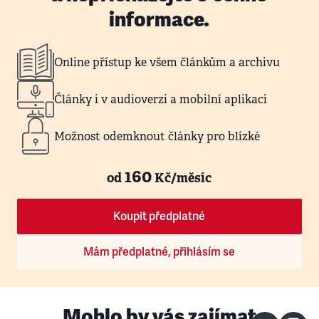
informace.
Online přístup ke všem článkům a archivu
Články i v audioverzi a mobilní aplikaci
Možnost odemknout články pro blízké
160
od
Kč/měsíc
Koupit předplatné
Mám předplatné, přihlásím se
Mohlo by vás zajímat