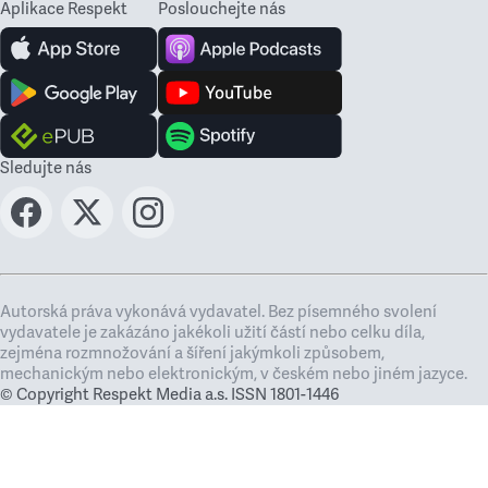
Aplikace Respekt
Poslouchejte nás
Sledujte nás
Autorská práva vykonává vydavatel. Bez písemného svolení
vydavatele je zakázáno jakékoli užití částí nebo celku díla,
zejména rozmnožování a šíření jakýmkoli způsobem,
mechanickým nebo elektronickým, v českém nebo jiném jazyce.
© Copyright Respekt Media a.s. ISSN 1801-1446