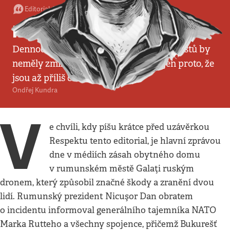
Editorial
•
31. 5. 2026
•
3
minuty
Nad čím nelze přivřít oči
Dennodenní masakry ukrajinských civilistů by
neměly zmizet z veřejné pozornosti jen proto, že
jsou až příliš časté
Ondřej Kundra
V
e chvíli, kdy píšu krátce před uzávěrkou
Respektu tento editorial, je hlavní zprávou
dne v médiích zásah obytného domu
v rumunském městě Galaţi ruským
dronem, který způsobil značné škody a zranění dvou
lidí. Rumunský prezident Nicuşor Dan obratem
o incidentu informoval generálního tajemníka NATO
Marka Rutteho a všechny spojence, přičemž Bukurešť