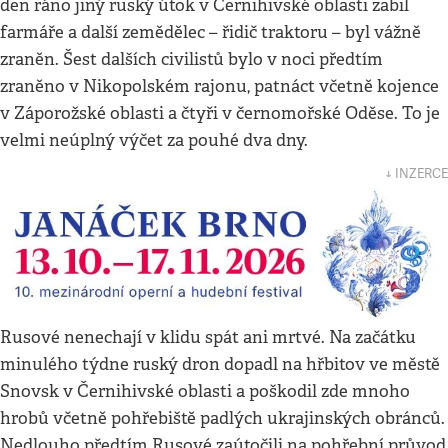
den ráno jiný ruský útok v Černihivské oblasti zabil
farmáře a další zemědělec – řidič traktoru – byl vážně
zraněn. Šest dalších civilistů bylo v noci předtím
zraněno v Nikopolském rajonu, patnáct včetně kojence
v Záporožské oblasti a čtyři v černomořské Oděse. To je
velmi neúplný výčet za pouhé dva dny.
↓ INZERCE
Rusové nenechají v klidu spát ani mrtvé. Na začátku
minulého týdne ruský dron dopadl na hřbitov ve městě
Snovsk v Černihivské oblasti a poškodil zde mnoho
hrobů včetně pohřebiště padlých ukrajinských obránců.
Nedlouho předtím Rusové zaútočili na pohřební průvod