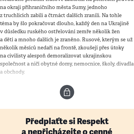
na okraji příhraničního města Sumy, jednoho
z truchlících zabili a čtrnáct dalších zranili. Na tohle
téma by šlo pokračovat dlouho, každý den na Ukrajině
v důsledku ruského ostřelování zemře několik žen
a dětí a mnoho dalších je zraněno. Rusové, kterým se už
několik měsíců nedaří na frontě, zkoušejí přes útoky
na civilisty alespoň demoralizovat ukrajinskou
společnost a ničí obytné domy, nemocnice, školy, divadla
a obchody.
Předplaťte si Respekt
a nepřicházejte o cenné