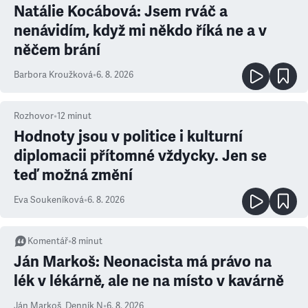
Natálie Kocábová: Jsem rváč a
nenávidím, když mi někdo říká ne a v
něčem brání
Barbora Kroužková
•
6. 8. 2026
Rozhovor
•
12
minut
Hodnoty jsou v politice i kulturní
diplomacii přítomné vždycky. Jen se
teď možná změní
Eva Soukeníková
•
6. 8. 2026
Komentář
•
8
minut
Ján Markoš: Neonacista má právo na
lék v lékárně, ale ne na místo v kavárně
Ján Markoš
,
Denník N
•
6. 8. 2026