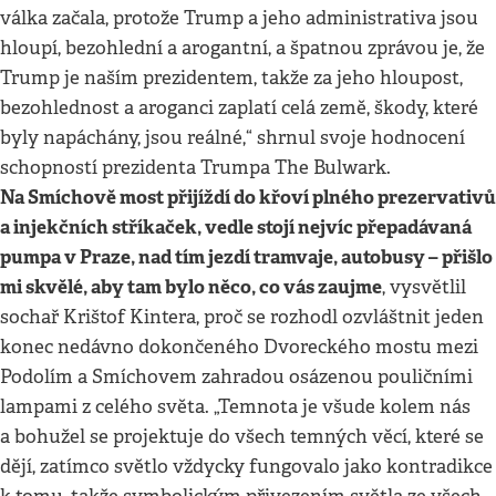
válka začala, protože Trump a jeho administrativa jsou
hloupí, bezohlední a arogantní, a špatnou zprávou je, že
Trump je naším prezidentem, takže za jeho hloupost,
bezohlednost a aroganci zaplatí celá země, škody, které
byly napáchány, jsou reálné,“ shrnul svoje hodnocení
schopností prezidenta Trumpa The Bulwark.
Na Smíchově most přijíždí do křoví plného prezervativů
a injekčních stříkaček, vedle stojí nejvíc přepadávaná
pumpa v Praze, nad tím jezdí tramvaje, autobusy – přišlo
mi skvělé, aby tam bylo něco, co vás zaujme
, vysvětlil
sochař Krištof Kintera, proč se rozhodl ozvláštnit jeden
konec nedávno dokončeného Dvoreckého mostu mezi
Podolím a Smíchovem zahradou osázenou pouličními
lampami z celého světa. „Temnota je všude kolem nás
a bohužel se projektuje do všech temných věcí, které se
dějí, zatímco světlo vždycky fungovalo jako kontradikce