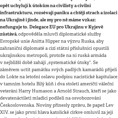
opět uchylují k útokům na civilisty a civilní
infrastrukturu, rozsévají paniku a chtějí strach a izolaci
na Ukrajině i jinde, ale my pro ně máme vzkaz:
nefunguje to. Delegace EU pro Ukrajinu v Kyjevě
zůstává
,
odpověděla mluvčí diplomatické služby
Evropské unie Anitta Hipper na výzvu Ruska, aby
zahraniční diplomaté a cizí státní příslušníci opustili
ukrajinskou metropoli, protože na ni ruská armáda
v nejbližší době zahájí „systematické útoky“. Se
záměrem uctít památku svých padlých kamarádů přijeli
do Lokte na letošní oslavu podpisu nacistické kapitulace
v tamním hotelu Bílý kůň i dva století američtí váleční
veteráni Harry Humason a Arnold Strauch, kteří se jako
devatenáctiletí mladíci podíleli na osvobozování
Československa. Noviny přinesly zprávu, že papež Lev
XIV. se jako první hlava katolické církve omluvil za její