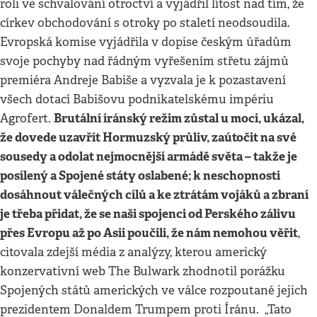
roli ve schvalování otroctví a vyjádřil lítost nad tím, že
církev obchodování s otroky po staletí neodsoudila.
Evropská komise vyjádřila v dopise českým úřadům
svoje pochyby nad řádným vyřešením střetu zájmů
premiéra Andreje Babiše a vyzvala je k pozastavení
všech dotací Babišovu podnikatelskému impériu
Brutální íránský režim zůstal u moci, ukázal,
Agrofert.
že dovede uzavřít Hormuzský průliv, zaútočit na své
sousedy a odolat nejmocnější armádě světa – takže je
posílený a Spojené státy oslabené; k neschopnosti
dosáhnout válečných cílů a ke ztrátám vojáků a zbraní
je třeba přidat, že se naši spojenci od Perského zálivu
přes Evropu až po Asii poučili, že nám nemohou věřit
,
citovala zdejší média z analýzy, kterou americký
konzervativní web The Bulwark zhodnotil porážku
Spojených států amerických ve válce rozpoutané jejich
prezidentem Donaldem Trumpem proti Íránu. „Tato