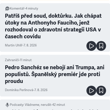
Komentář
•
4
minuty
Patříš před soud, doktůrku. Jak chápat
útoky na Anthonyho Fauciho, jenž
rozhodoval o zdravotní strategii USA v
časech covidu
Martin Uhlíř
•
7. 8. 2026
Zahraničí
•
11
minut
Pedro Sanchéz se nebojí ani Trumpa, ani
populistů. Španělský premiér jde proti
proudu
Dominika Perlínová
•
7. 8. 2026
Podcasty
:
Vládneme, nerušit
•
42 minut