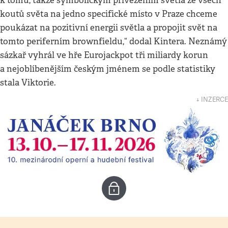
k tomu, takže symbolickým přivezením světla ze všech
koutů světa na jedno specifické místo v Praze chceme
poukázat na pozitivní energii světla a propojit svět na
tomto periferním brownfieldu,“ dodal Kintera. Neznámý
sázkař vyhrál ve hře Eurojackpot tři miliardy korun
a nejoblíbenějším českým jménem se podle statistiky
stala Viktorie.
↓ INZERCE