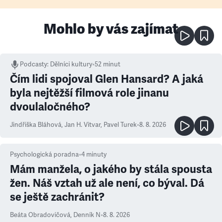
Mohlo by vás zajímat
Podcasty
:
Dělníci kultury
•
52 minut
Čím lidi spojoval Glen Hansard? A jaká
byla nejtěžší filmová role jinanu
dvoulaločného?
Jindřiška Bláhová
,
Jan H. Vitvar
,
Pavel Turek
•
8. 8. 2026
Psychologická poradna
•
4
minuty
Mám manžela, o jakého by stála spousta
žen. Náš vztah už ale není, co býval. Dá
se ještě zachránit?
Beáta Obradovičová
,
Denník N
•
8. 8. 2026