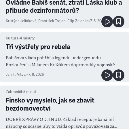
Ovládne Babiš senát, ztratí Láska klub a
přibude dezinformátorů?
Kristýna Jelínková
,
František Trojan
,
Filip Zelenka
•
7. 8. 2026
Kultura
•
4
minuty
Tři výstřely pro rebela
Babišova vláda pohřbila legendu undergroundu.
Rozloučení s Milanem Knížákem doprovodily vojenské
salvy i kritika pokrokářů
Jan H. Vitvar
•
7. 8. 2026
Zahraničí
•
5
minut
Finsko vymyslelo, jak se zbavit
bezdomovectví
DOBRÉ ZPRÁVY ODJINUD. Základ receptu je banální i
náročný současně: aby to vláda opravdu považovala za