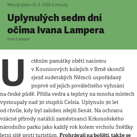
Minulý týden
•
31. 5. 2026
•
3
minuty
Uplynulých sedm dní
očima Ivana Lampera
Ivan Lamper
U
ctěním památky obětí nacismu
v Kounicových kolejích v Brně skončil
sjezd sudetských Němců uspořádaný
poprvé od jejich poválečného vyhnání
na české půdě. Přišla vedra a teploty na mnoha místech
vystoupaly nad 30 stupňů Celsia. Uplynulo 30 let
od chvíle, kdy byl založen zdejší Senát. Na ochranu
vzácné přírody natáhli zaměstnanci Krkonošského
národního parku jako každý rok kolem vrcholu Sněžky
Prohrávají na bojišti, takže se
letní sítě proti turistům.