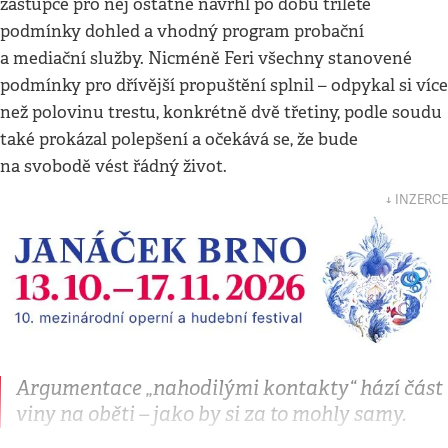
zástupce pro něj ostatně navrhl po dobu tříleté
podmínky dohled a vhodný program probační
a mediační služby. Nicméně Feri všechny stanovené
podmínky pro dřívější propuštění splnil – odpykal si více
než polovinu trestu, konkrétně dvě třetiny, podle soudu
také prokázal polepšení a očekává se, že bude
na svobodě vést řádný život.
↓ INZERCE
Argumentace „nahodilými kontakty“ hází část
viny na oběti – jako by si za to mohly samy.