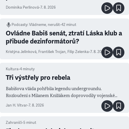
Dominika Perlínová
•
7. 8. 2026
Podcasty
:
Vládneme, nerušit
•
42 minut
Ovládne Babiš senát, ztratí Láska klub a
přibude dezinformátorů?
Kristýna Jelínková
,
František Trojan
,
Filip Zelenka
•
7. 8. 2026
Kultura
•
4
minuty
Tři výstřely pro rebela
Babišova vláda pohřbila legendu undergroundu.
Rozloučení s Milanem Knížákem doprovodily vojenské
salvy i kritika pokrokářů
Jan H. Vitvar
•
7. 8. 2026
Zahraničí
•
5
minut