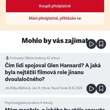
Koupit předplatné
Mám předplatné, přihlásím se
Mohlo by vás zajímat
Podcasty
:
Dělníci kultury
•
52 minut
Čím lidi spojoval Glen Hansard? A jaká
byla nejtěžší filmová role jinanu
dvoulaločného?
Jindřiška Bláhová
,
Jan H. Vitvar
,
Pavel Turek
•
8. 8. 2026
Psychologická poradna
•
4
minuty