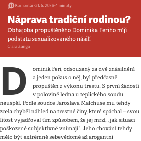
Komentář
•
31. 5. 2026
•
4
minuty
Náprava tradiční rodinou?
Obhajoba propuštěného Dominika Feriho míjí
podstatu sexualizovaného násilí
Clara Zanga
D
ominik Feri, odsouzený za dvě znásilnění
a jeden pokus o něj, byl předčasně
propuštěn z výkonu trestu. S první žádostí
v polovině ledna u teplického soudu
neuspěl. Podle soudce Jaroslava Malchuse mu tehdy
zcela chyběl náhled na trestné činy, které spáchal – svou
lítost vyjadřoval tím způsobem, že jej mrzí, „jak situaci
poškozené subjektivně vnímají“. Jeho chování tehdy
mělo být extrémně sebevědomé až arogantní