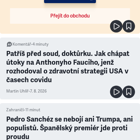
Přejít do obchodu
Komentář
•
4
minuty
Patříš před soud, doktůrku. Jak chápat
útoky na Anthonyho Fauciho, jenž
rozhodoval o zdravotní strategii USA v
časech covidu
Martin Uhlíř
•
7. 8. 2026
Zahraničí
•
11
minut
Pedro Sanchéz se nebojí ani Trumpa, ani
populistů. Španělský premiér jde proti
proudu