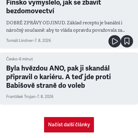
Finsko vymyslelo, jak se zbavit
bezdomovectví
DOBRÉ ZPRÁVY ODJINUD. Základ receptu je banální i
náročný současně: aby to vláda opravdu považovala za
prioritu
Tomáš Lindner
•
7. 8. 2026
Česko
•
6
minut
Byla hvězdou ANO, pak ji skandál
připravil o kariéru. A teď jde proti
Babišově straně do voleb
František Trojan
•
7. 8. 2026
Načíst další články