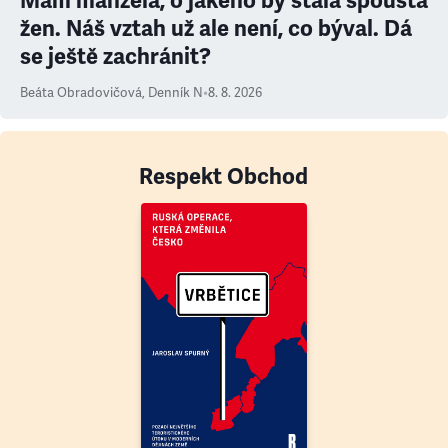
Mám manžela, o jakého by stála spousta
žen. Náš vztah už ale není, co býval. Dá
se ještě zachránit?
Beáta Obradovičová
,
Denník N
•
8. 8. 2026
Respekt Obchod