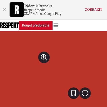
Týdeník Respekt
×
ZOBRAZIT
Respekt Media
ZDARMA - na Google Play
Koupit předplatné