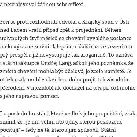
a neprojevoval žádnou sebereflexi.
Feri se proti rozhodnutí odvolal a Krajský soud v Ústí
nad Labem vrátil případ zpět k projednání. Během
uplynulých čtyř měsíců se chování bývalého poslance
mělo výrazně změnit k lepšímu, další čas ve vězení mu
prý prospěl a již nevystupuje tak arogantně. To uznává
i státní zástupce Ondřej Lang, ačkoli jeho poznámka, že
změna chování mohla být účelová, je zcela namístě. Je
otázka, zda mohl za krátkou dobu projít tak zásadním
přerodem. V mezidobí ale docházel na terapii, což mohlo
s jeho nápravou pomoci.
I u posledního stání, které vedlo k jeho propuštění, však
zmínil, že „je mu velmi líto újmy, kterou poškozené
pociťují“ – tedy ne té, kterou jim způsobil. Státní