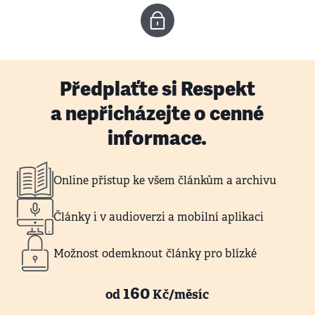
Předplaťte si Respekt
a nepřicházejte o cenné
informace.
Online přístup ke všem článkům a archivu
Články i v audioverzi a mobilní aplikaci
Možnost odemknout články pro blízké
160
od
Kč/měsíc