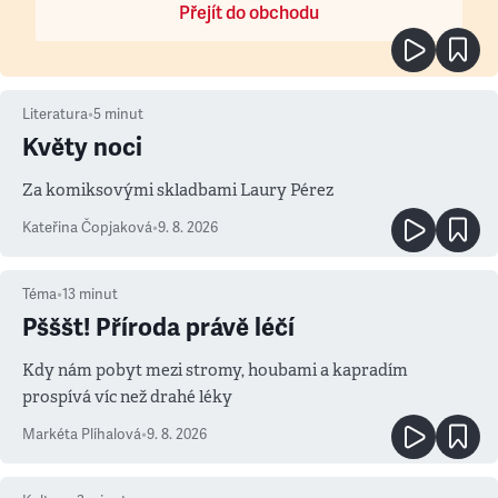
Přejít do obchodu
Literatura
•
5
minut
Květy noci
Za komiksovými skladbami Laury Pérez
Kateřina Čopjaková
•
9. 8. 2026
Téma
•
13
minut
Pšššt! Příroda právě léčí
Kdy nám pobyt mezi stromy, houbami a kapradím
prospívá víc než drahé léky
Markéta Plíhalová
•
9. 8. 2026