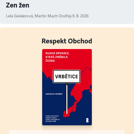
Zen žen
Lela Geislerová
,
Martin Mach Ondřej
•
9. 8. 2026
Respekt Obchod