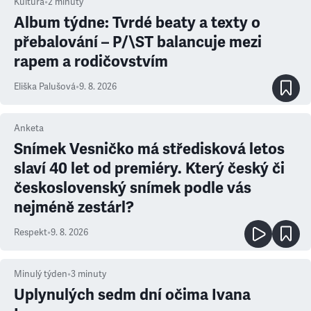
Kultura
•
2
minuty
Album týdne: Tvrdé beaty a texty o
přebalování – P/\ST balancuje mezi
rapem a rodičovstvím
Eliška Palušová
•
9. 8. 2026
Anketa
Snímek Vesničko má středisková letos
slaví 40 let od premiéry. Který český či
československý snímek podle vás
nejméně zestárl?
Respekt
•
9. 8. 2026
Minulý týden
•
3
minuty
Uplynulých sedm dní očima Ivana