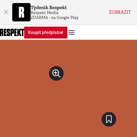
Týdeník Respekt
×
ZOBRAZIT
Respekt Media
ZDARMA - na Google Play
Koupit předplatné