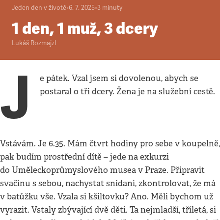
Jeden den v životě
•
6. 7. 2025
•
3
minuty
1 den, 1 muž, 3 dcery
Lukáš Rozmajzl
J
e pátek. Vzal jsem si dovolenou, abych se
postaral o tři dcery. Žena je na služební cestě.
Vstávám. Je 6.35. Mám čtvrt hodiny pro sebe v koupelně,
pak budím prostřední dítě – jede na exkurzi
do Uměleckoprůmyslového musea v Praze. Připravit
svačinu s sebou, nachystat snídani, zkontrolovat, že má
v batůžku vše. Vzala si kšiltovku? Ano. Měli bychom už
vyrazit. Vstaly zbývající dvě děti. Ta nejmladší, tříletá, si