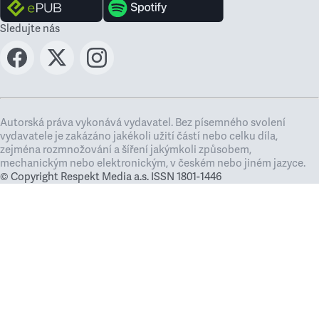
Sledujte nás
Autorská práva vykonává vydavatel. Bez písemného svolení
vydavatele je zakázáno jakékoli užití částí nebo celku díla,
zejména rozmnožování a šíření jakýmkoli způsobem,
mechanickým nebo elektronickým, v českém nebo jiném jazyce.
© Copyright Respekt Media a.s. ISSN 1801-1446