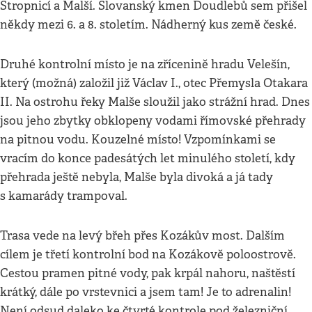
Stropnicí a Malší. Slovanský kmen Doudlebů sem přišel
někdy mezi 6. a 8. stoletím. Nádherný kus země české.
Druhé kontrolní místo je na zřícenině hradu Velešín,
který (možná) založil již Václav I., otec Přemysla Otakara
II. Na ostrohu řeky Malše sloužil jako strážní hrad. Dnes
jsou jeho zbytky obklopeny vodami římovské přehrady
na pitnou vodu. Kouzelné místo! Vzpomínkami se
vracím do konce padesátých let minulého století, kdy
přehrada ještě nebyla, Malše byla divoká a já tady
s kamarády trampoval.
Trasa vede na levý břeh přes Kozákův most. Dalším
cílem je třetí kontrolní bod na Kozákově poloostrově.
Cestou pramen pitné vody, pak krpál nahoru, naštěstí
krátký, dále po vrstevnici a jsem tam! Je to adrenalin!
Není odsud daleko ke čtvrté kontrole pod železniční