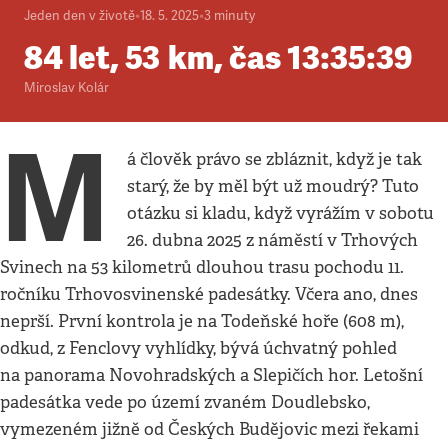
Jeden den v životě
•
18. 5. 2025
•
3
minuty
84 let, 53 km, čas 13:35:39
Miroslav Kolár
M
á člověk právo se zbláznit, když je tak
starý, že by měl být už moudrý? Tuto
otázku si kladu, když vyrážím v sobotu
26. dubna 2025 z náměstí v Trhových
Svinech na 53 kilometrů dlouhou trasu pochodu 11.
ročníku Trhovosvinenské padesátky. Včera ano, dnes
neprší. První kontrola je na Todeňské hoře (608 m),
odkud, z Fenclovy vyhlídky, bývá úchvatný pohled
na panorama Novohradských a Slepičích hor. Letošní
padesátka vede po území zvaném Doudlebsko,
vymezeném jižně od Českých Budějovic mezi řekami