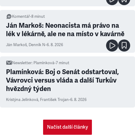
Komentář
•
8
minut
Ján Markoš: Neonacista má právo na
lék v lékárně, ale ne na místo v kavárně
Ján Markoš
,
Denník N
•
6. 8. 2026
Newsletter
:
Plamínková
•
7
minut
Plamínková: Boj o Senát odstartoval,
Vávrovci versus vláda a další Turkův
hvězdný týden
Kristýna Jelínková
,
František Trojan
•
6. 8. 2026
Načíst další články