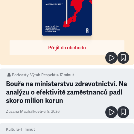
Přejít do obchodu
Podcasty
:
Výtah Respektu
•
17 minut
Bouře na ministerstvu zdravotnictví. Na
analýzu o efektivitě zaměstnanců padl
skoro milion korun
Zuzana Machálková
•
6. 8. 2026
Kultura
•
11
minut