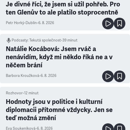
Je divné říci, že jsem si užil pohřeb. Pro
ten Glenův to ale platilo stoprocentně
Petr Horký
•
Dublin
•
6. 8. 2026
Podcasty
:
Tekutá společnost
•
39 minut
Natálie Kocábová: Jsem rváč a
nenávidím, když mi někdo říká ne a v
něčem brání
Barbora Kroužková
•
6. 8. 2026
Rozhovor
•
12
minut
Hodnoty jsou v politice i kulturní
diplomacii přítomné vždycky. Jen se
teď možná změní
Eva Soukeníková
•
6. 8. 2026