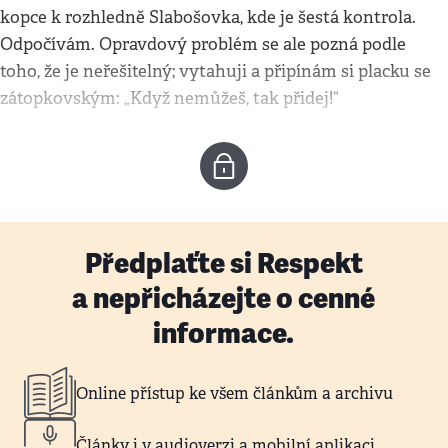
kopce k rozhledně Slabošovka, kde je šestá kontrola.
Odpočívám. Opravdový problém se ale pozná podle
toho, že je neřešitelný; vytahuji a připínám si placku se
zátopkovským: „Když nemůžeš, tak přidej!“
Předplaťte si Respekt
a nepřicházejte o cenné
informace.
Online přístup ke všem článkům a archivu
Články i v audioverzi a mobilní aplikaci