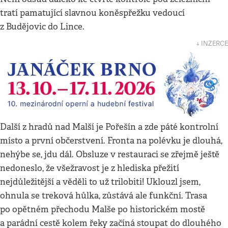
tratí pamatující slavnou koněspřežku vedoucí
z Budějovic do Lince.
↓ INZERCE
Další z hradů nad Malší je Pořešín a zde páté kontrolní
místo a první občerstvení. Fronta na polévku je dlouhá,
nehýbe se, jdu dál. Obsluze v restauraci se zřejmě ještě
nedoneslo, že všežravost je z hlediska přežití
nejdůležitější a věděli to už trilobiti! Uklouzl jsem,
ohnula se treková hůlka, zůstává ale funkční. Trasa
po opětném přechodu Malše po historickém mostě
a parádní cestě kolem řeky začíná stoupat do dlouhého