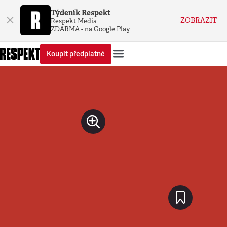
Týdeník Respekt
×
ZOBRAZIT
Respekt Media
ZDARMA - na Google Play
Koupit předplatné