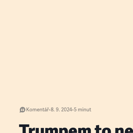
Komentář
•
8. 9. 2024
•
5
minut
Trumpem to ne