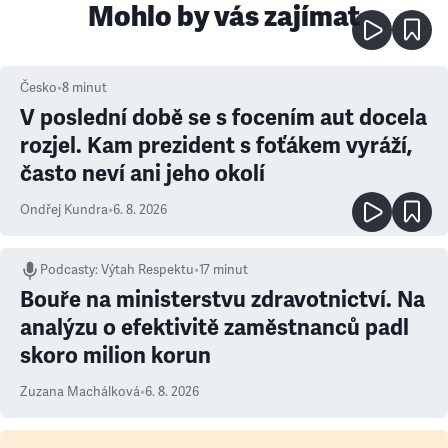
Mohlo by vás zajímat
Česko
•
8
minut
V poslední době se s focením aut docela
rozjel. Kam prezident s foťákem vyráží,
často neví ani jeho okolí
Ondřej Kundra
•
6. 8. 2026
Podcasty
:
Výtah Respektu
•
17 minut
Bouře na ministerstvu zdravotnictví. Na
analýzu o efektivitě zaměstnanců padl
skoro milion korun
Zuzana Machálková
•
6. 8. 2026