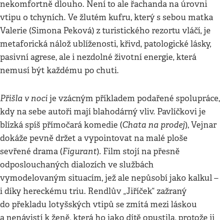
nekomfortně dlouho. Není to ale řachanda na úrovni
vtipu o tchyních. Ve žlutém kufru, který s sebou matka
Valerie (Simona Peková) z turistického rezortu vláčí, je
metaforická nálož ublíženosti, křivd, patologické lásky,
pasivní agrese, ale i nezdolné životní energie, která
nemusí být každému po chuti.
Přišla v noci
je vzácným příkladem podařené spolupráce,
kdy na sebe autoři mají blahodárný vliv. Pavlíčkovi je
Chata na prodej
blízká spíš přímočará komedie (
), Vejnar
dokáže pevně držet a vypointovat na malé ploše
Figurant
sevřené drama (
). Film stojí na přesně
odposlouchaných dialozích ve službách
vymodelovaným situacím, jež ale nepůsobí jako kalkul –
i díky hereckému triu. Rendlův „Jiříček“ zažraný
do překladu lotyšských vtipů se zmítá mezi láskou
a nenávistí k ženě, která ho jako dítě opustila, protože ji