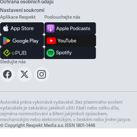
Ochrana osobních údajů
Nastavení soukromí
Aplikace Respekt
Poslouchejte nás
Sledujte nás
Autorská práva vykonává vydavatel. Bez písemného svolení
vydavatele je zakázáno jakékoli užití částí nebo celku díla,
zejména rozmnožování a šíření jakýmkoli způsobem,
mechanickým nebo elektronickým, v českém nebo jiném jazyce.
© Copyright Respekt Media a.s. ISSN 1801-1446