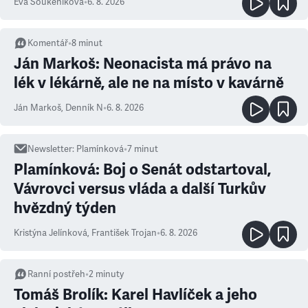
Eva Soukeníková
•
6. 8. 2026
Komentář
•
8
minut
Ján Markoš: Neonacista má právo na
lék v lékárně, ale ne na místo v kavárně
Ján Markoš
,
Denník N
•
6. 8. 2026
Newsletter
:
Plamínková
•
7
minut
Plamínková: Boj o Senát odstartoval,
Vávrovci versus vláda a další Turkův
hvězdný týden
Kristýna Jelínková
,
František Trojan
•
6. 8. 2026
Ranní postřeh
•
2
minuty
Tomáš Brolík: Karel Havlíček a jeho