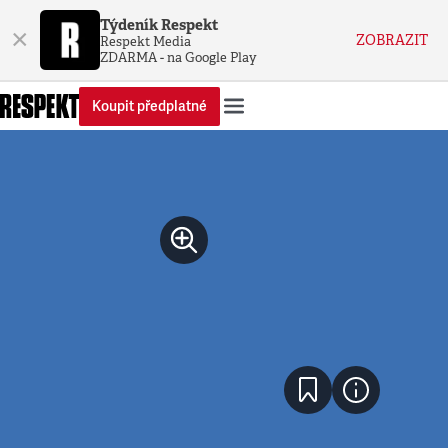
Týdeník Respekt
×
ZOBRAZIT
Respekt Media
ZDARMA - na Google Play
Koupit předplatné