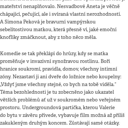
mateřství nenaplňovalo. Nesvadbové Aneta je věčně
chápající, pečující, ale i svíraná vlastní nerozhodností.
A Simona Peková je bravurní vampýrskou
sebelítostivou matkou, která přesně ví, jaké emoční
knoflíky zmáčknout, aby z toho něco měla.
Komedie se tak překlápí do hrůzy, kdy se matka
proměňuje v invazivní synožravou rostlinu. Boří
hranice soukromí, pravidla, domov, všechny intimní
zóny. Nezastaví ji ani dveře do ložnice nebo koupelny:
„Vždyť jsme všechny stejné, co bych na tobě viděla.“
Téma bezohlednosti je tu zobecněno jako ukazatel
větších problémů ať už v soukromém nebo veřejném
prostoru. Undergroundová partička, kterou Valerie
do bytu v závěru přivede, vybavuje film možná až příliš
zakukleným druhým koncem. Zůstávají samé otázky.