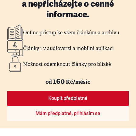
a nepřicházejte o cenné
informace.
Online přístup ke všem článkům a archivu
Články i v audioverzi a mobilní aplikaci
Možnost odemknout články pro blízké
160
od
Kč/měsíc
Koupit předplatné
Mám předplatné, přihlásím se