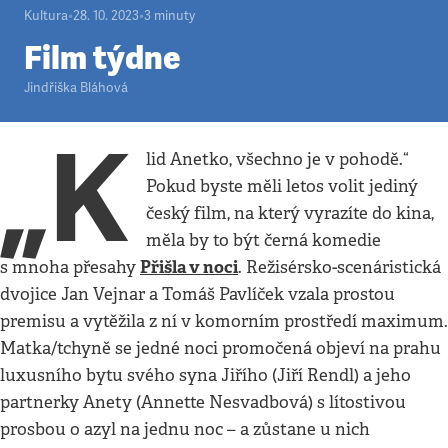
Kultura
•
28. 10. 2023
•
3
minuty
Film týdne
Jindřiška Bláhová
„K
lid Anetko, všechno je v pohodě.“
Pokud byste měli letos volit jediný
český film, na který vyrazíte do kina,
měla by to být černá komedie
Přišla v noci
s mnoha přesahy
. Režisérsko-scenáristická
dvojice Jan Vejnar a Tomáš Pavlíček vzala prostou
premisu a vytěžila z ní v komorním prostředí maximum.
Matka/tchyně se jedné noci promočená objeví na prahu
luxusního bytu svého syna Jiřího (Jiří Rendl) a jeho
partnerky Anety (Annette Nesvadbová) s lítostivou
prosbou o azyl na jednu noc – a zůstane u nich