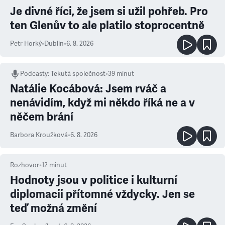
Je divné říci, že jsem si užil pohřeb. Pro
ten Glenův to ale platilo stoprocentně
Petr Horký
•
Dublin
•
6. 8. 2026
Podcasty
:
Tekutá společnost
•
39 minut
Natálie Kocábová: Jsem rváč a
nenávidím, když mi někdo říká ne a v
něčem brání
Barbora Kroužková
•
6. 8. 2026
Rozhovor
•
12
minut
Hodnoty jsou v politice i kulturní
diplomacii přítomné vždycky. Jen se
teď možná změní