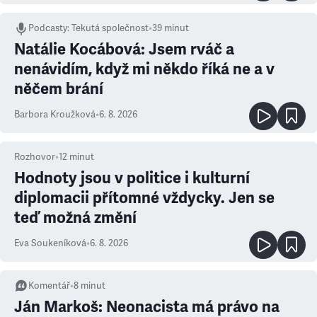
Podcasty
:
Tekutá společnost
•
39 minut
Natálie Kocábová: Jsem rváč a
nenávidím, když mi někdo říká ne a v
něčem brání
Barbora Kroužková
•
6. 8. 2026
Rozhovor
•
12
minut
Hodnoty jsou v politice i kulturní
diplomacii přítomné vždycky. Jen se
teď možná změní
Eva Soukeníková
•
6. 8. 2026
Komentář
•
8
minut
Ján Markoš: Neonacista má právo na