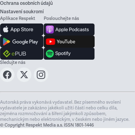
Ochrana osobních údajů
Nastavení soukromí
Aplikace Respekt
Poslouchejte nás
Sledujte nás
Autorská práva vykonává vydavatel. Bez písemného svolení
vydavatele je zakázáno jakékoli užití částí nebo celku díla,
zejména rozmnožování a šíření jakýmkoli způsobem,
mechanickým nebo elektronickým, v českém nebo jiném jazyce.
© Copyright Respekt Media a.s. ISSN 1801-1446