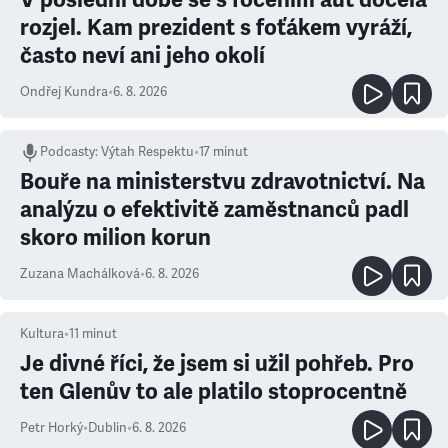
rozjel. Kam prezident s foťákem vyráží,
často neví ani jeho okolí
Ondřej Kundra
•
6. 8. 2026
Podcasty
:
Výtah Respektu
•
17 minut
Bouře na ministerstvu zdravotnictví. Na
analýzu o efektivitě zaměstnanců padl
skoro milion korun
Zuzana Machálková
•
6. 8. 2026
Kultura
•
11
minut
Je divné říci, že jsem si užil pohřeb. Pro
ten Glenův to ale platilo stoprocentně
Petr Horký
•
Dublin
•
6. 8. 2026