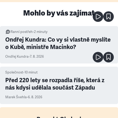
Mohlo by vás zajímat
Ranní postřeh
•
2
minuty
Ondřej Kundra: Co vy si vlastně myslíte
o Kubě, ministře Macinko?
Ondřej Kundra
•
7. 8. 2026
Společnost
•
10
minut
Před 220 lety se rozpadla říše, která z
nás kdysi udělala součást Západu
Marek Švehla
•
6. 8. 2026