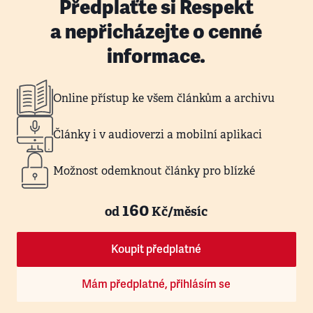
Předplaťte si Respekt
a nepřicházejte o cenné
informace.
Online přístup ke všem článkům a archivu
Články i v audioverzi a mobilní aplikaci
Možnost odemknout články pro blízké
160
od
Kč/měsíc
Koupit předplatné
Mám předplatné, přihlásím se