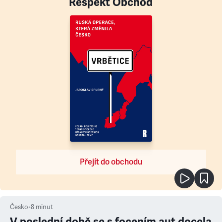
Respekt Obchod
Přejít do obchodu
Česko
•
8
minut
V poslední době se s focením aut docela