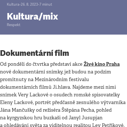
Kultura
•
26. 8. 2023
•
7
minut
Kultura/mix
Respekt
Dokumentární film
Živé kino Praha
Od pondělí do čtvrtka představí akce
nové dokumentární snímky, jež budou na podzim
promítnuty na Mezinárodním festivalu
dokumentárních filmů Ji.hlava. Najdeme mezi nimi
snímek Very Lackové o osudech romské spisovatelky
Eleny Lackové, portrét předčasně zesnulého výtvarníka
Jána Mančušky od režiséra Štěpána Pecha, pohled
na kyrgyzskou hru buzkaši od Janyl Jusupjan
a ohledávání světa za viditelnou realitou Ley Petříkové.