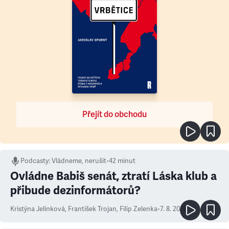
Přejít do obchodu
Podcasty
:
Vládneme, nerušit
•
42 minut
Ovládne Babiš senát, ztratí Láska klub a
přibude dezinformátorů?
Kristýna Jelínková
,
František Trojan
,
Filip Zelenka
•
7. 8. 2026