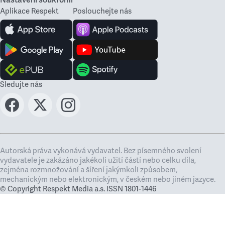
Nastavení soukromí
Aplikace Respekt
Poslouchejte nás
Sledujte nás
Autorská práva vykonává vydavatel. Bez písemného svolení
vydavatele je zakázáno jakékoli užití částí nebo celku díla,
zejména rozmnožování a šíření jakýmkoli způsobem,
mechanickým nebo elektronickým, v českém nebo jiném jazyce.
© Copyright Respekt Media a.s. ISSN 1801-1446