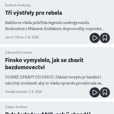
Kultura
•
4
minuty
Tři výstřely pro rebela
Babišova vláda pohřbila legendu undergroundu.
Rozloučení s Milanem Knížákem doprovodily vojenské
salvy i kritika pokrokářů
Jan H. Vitvar
•
7. 8. 2026
Zahraničí
•
5
minut
Finsko vymyslelo, jak se zbavit
bezdomovectví
DOBRÉ ZPRÁVY ODJINUD. Základ receptu je banální i
náročný současně: aby to vláda opravdu považovala za
prioritu
Tomáš Lindner
•
7. 8. 2026
Česko
•
6
minut