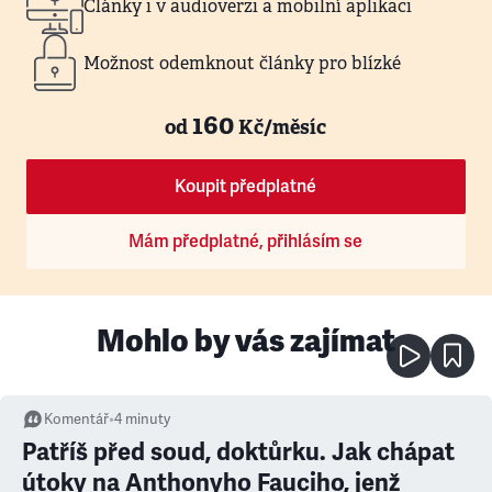
Články i v audioverzi a mobilní aplikaci
Možnost odemknout články pro blízké
160
od
Kč/měsíc
Koupit předplatné
Mám předplatné, přihlásím se
Mohlo by vás zajímat
Komentář
•
4
minuty
Patříš před soud, doktůrku. Jak chápat
útoky na Anthonyho Fauciho, jenž