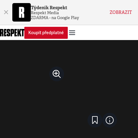
Týdeník Respekt
×
ZOBRAZIT
Respekt Media
ZDARMA - na Google Play
Koupit předplatné