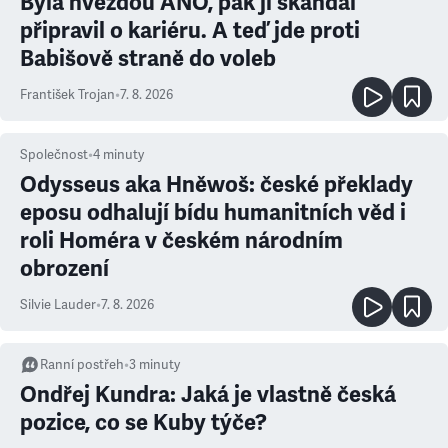
Byla hvězdou ANO, pak ji skandál
připravil o kariéru. A teď jde proti
Babišově straně do voleb
František Trojan
•
7. 8. 2026
Společnost
•
4
minuty
Odysseus aka Hněwoš: české překlady
eposu odhalují bídu humanitních věd i
roli Homéra v českém národním
obrození
Silvie Lauder
•
7. 8. 2026
Ranní postřeh
•
3
minuty
Ondřej Kundra: Jaká je vlastně česká
pozice, co se Kuby týče?