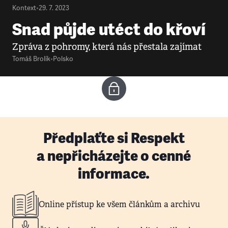
Kontext
•
29. 7. 2023
Snad půjde utéct do křoví
Zpráva z pohromy, která nás přestala zajímat
Tomáš Brolík
•
Polsko
Předplaťte si Respekt
a nepřicházejte o cenné
informace.
Online přístup ke všem článkům a archivu