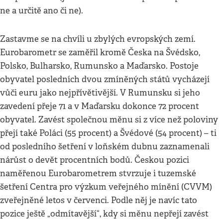
ne a určitě ano či ne).
Zastavme se na chvíli u zbylých evropských zemí.
Eurobarometr se zaměřil kromě Česka na Švédsko,
Polsko, Bulharsko, Rumunsko a Maďarsko. Postoje
obyvatel posledních dvou zmíněných států vycházejí
vůči euru jako nejpřívětivější. V Rumunsku si jeho
zavedení přeje 71 a v Maďarsku dokonce 72 procent
obyvatel. Zavést společnou měnu si z více než poloviny
přejí také Poláci (55 procent) a Švédové (54 procent) – ti
od posledního šetření v loňském dubnu zaznamenali
nárůst o devět procentních bodů. Českou pozici
naměřenou Eurobarometrem stvrzuje i tuzemské
šetření Centra pro výzkum veřejného mínění (CVVM)
zveřejněné letos v červenci. Podle něj je navíc tato
pozice ještě „odmítavější“, kdy si měnu nepřejí zavést