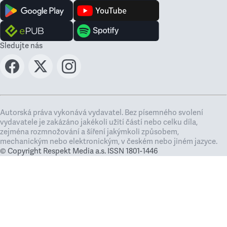
Sledujte nás
Autorská práva vykonává vydavatel. Bez písemného svolení
vydavatele je zakázáno jakékoli užití částí nebo celku díla,
zejména rozmnožování a šíření jakýmkoli způsobem,
mechanickým nebo elektronickým, v českém nebo jiném jazyce.
© Copyright Respekt Media a.s. ISSN 1801-1446