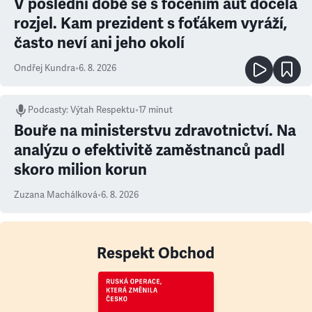
V poslední době se s focením aut docela
rozjel. Kam prezident s foťákem vyráží,
často neví ani jeho okolí
Ondřej Kundra
•
6. 8. 2026
Podcasty
:
Výtah Respektu
•
17 minut
Bouře na ministerstvu zdravotnictví. Na
analýzu o efektivitě zaměstnanců padl
skoro milion korun
Zuzana Machálková
•
6. 8. 2026
Respekt Obchod