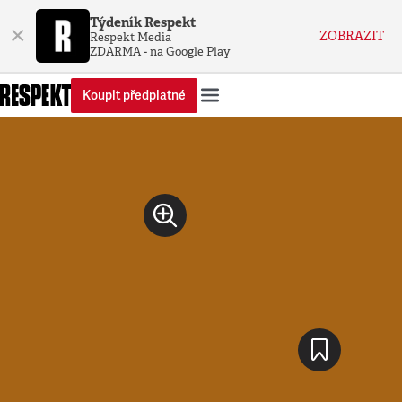
Týdeník Respekt
×
ZOBRAZIT
Respekt Media
ZDARMA - na Google Play
Koupit předplatné