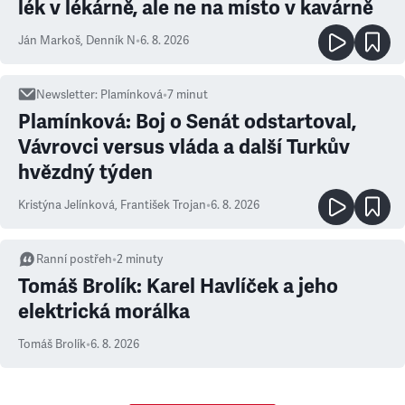
lék v lékárně, ale ne na místo v kavárně
Ján Markoš
,
Denník N
•
6. 8. 2026
Newsletter
:
Plamínková
•
7
minut
Plamínková: Boj o Senát odstartoval,
Vávrovci versus vláda a další Turkův
hvězdný týden
Kristýna Jelínková
,
František Trojan
•
6. 8. 2026
Ranní postřeh
•
2
minuty
Tomáš Brolík: Karel Havlíček a jeho
elektrická morálka
Tomáš Brolík
•
6. 8. 2026