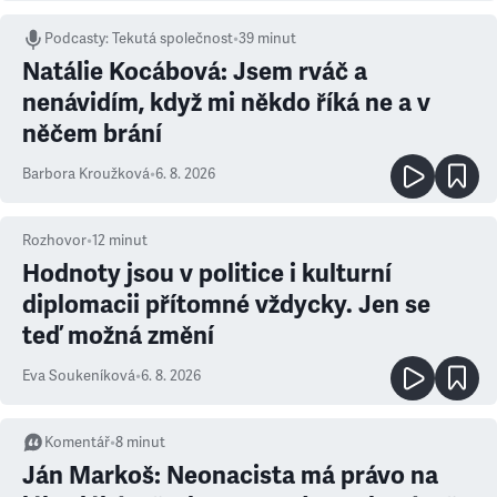
Podcasty
:
Tekutá společnost
•
39 minut
Natálie Kocábová: Jsem rváč a
nenávidím, když mi někdo říká ne a v
něčem brání
Barbora Kroužková
•
6. 8. 2026
Rozhovor
•
12
minut
Hodnoty jsou v politice i kulturní
diplomacii přítomné vždycky. Jen se
teď možná změní
Eva Soukeníková
•
6. 8. 2026
Komentář
•
8
minut
Ján Markoš: Neonacista má právo na