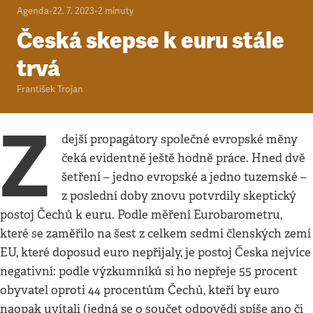
Agenda
•
22. 7. 2023
•
2
minuty
Česká skepse k euru stále
trvá
František Trojan
Z
dejší propagátory společné evropské měny
čeká evidentně ještě hodně práce. Hned dvě
šetření – jedno evropské a jedno tuzemské –
z poslední doby znovu potvrdily skeptický
postoj Čechů k euru. Podle měření Eurobarometru,
které se zaměřilo na šest z celkem sedmi členských zemí
EU, které doposud euro nepřijaly, je postoj Česka nejvíce
negativní: podle výzkumníků si ho nepřeje 55 procent
obyvatel oproti 44 procentům Čechů, kteří by euro
naopak uvítali (jedná se o součet odpovědí spíše ano či