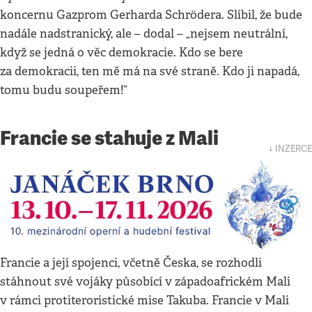
koncernu Gazprom Gerharda Schrödera. Slíbil, že bude
nadále nadstranický, ale – dodal – „nejsem neutrální,
když se jedná o věc demokracie. Kdo se bere
za demokracii, ten mě má na své straně. Kdo ji napadá,
tomu budu soupeřem!“
Francie se stahuje z Mali
↓ INZERCE
Francie a její spojenci, včetně Česka, se rozhodli
stáhnout své vojáky působící v západoafrickém Mali
v rámci protiteroristické mise Takuba. Francie v Mali