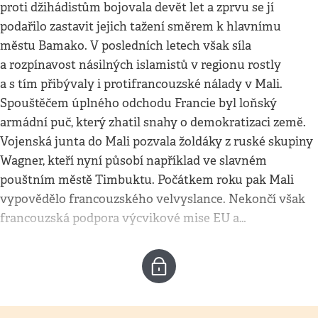
proti džihádistům bojovala devět let a zprvu se jí
podařilo zastavit jejich tažení směrem k hlavnímu
městu Bamako. V posledních letech však síla
a rozpínavost násilných islamistů v regionu rostly
a s tím přibývaly i protifrancouzské nálady v Mali.
Spouštěčem úplného odchodu Francie byl loňský
armádní puč, který zhatil snahy o demokratizaci země.
Vojenská junta do Mali pozvala žoldáky z ruské skupiny
Wagner, kteří nyní působí například ve slavném
pouštním městě Timbuktu. Počátkem roku pak Mali
vypovědělo francouzského velvyslance. Nekončí však
francouzská podpora výcvikové mise EU a…