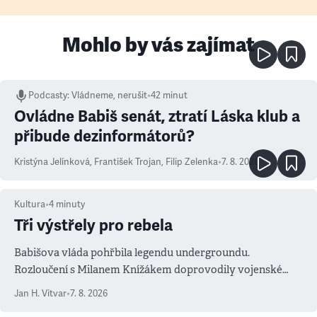
Mohlo by vás zajímat
Podcasty
:
Vládneme, nerušit
•
42 minut
Ovládne Babiš senát, ztratí Láska klub a
přibude dezinformátorů?
Kristýna Jelínková
,
František Trojan
,
Filip Zelenka
•
7. 8. 2026
Kultura
•
4
minuty
Tři výstřely pro rebela
Babišova vláda pohřbila legendu undergroundu.
Rozloučení s Milanem Knížákem doprovodily vojenské
salvy i kritika pokrokářů
Jan H. Vitvar
•
7. 8. 2026