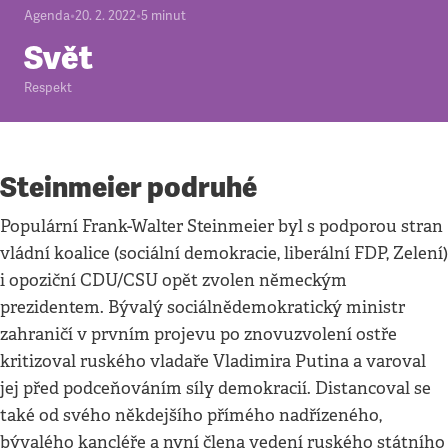
Agenda
•
20. 2. 2022
•
5
minut
Svět
Respekt
Steinmeier podruhé
Populární Frank-Walter Steinmeier byl s podporou stran
vládní koalice (sociální demokracie, liberální FDP, Zelení)
i opoziční CDU/CSU opět zvolen německým
prezidentem. Bývalý sociálnědemokratický ministr
zahraničí v prvním projevu po znovuzvolení ostře
kritizoval ruského vladaře Vladimira Putina a varoval
jej před podceňováním síly demokracií. Distancoval se
také od svého někdejšího přímého nadřízeného,
bývalého kancléře a nyní člena vedení ruského státního