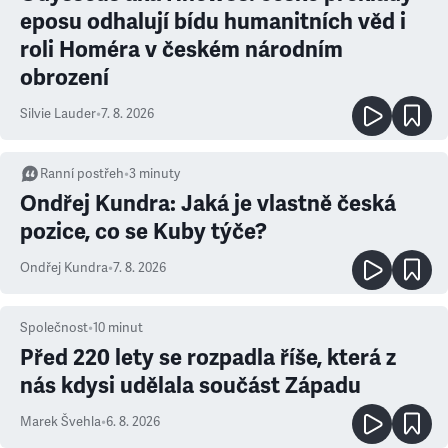
eposu odhalují bídu humanitních věd i
roli Homéra v českém národním
obrození
Silvie Lauder
•
7. 8. 2026
Ranní postřeh
•
3
minuty
Ondřej Kundra: Jaká je vlastně česká
pozice, co se Kuby týče?
Ondřej Kundra
•
7. 8. 2026
Společnost
•
10
minut
Před 220 lety se rozpadla říše, která z
nás kdysi udělala součást Západu
Marek Švehla
•
6. 8. 2026