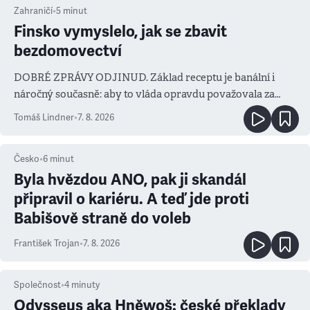
Zahraničí
•
5
minut
Finsko vymyslelo, jak se zbavit
bezdomovectví
DOBRÉ ZPRÁVY ODJINUD. Základ receptu je banální i
náročný současně: aby to vláda opravdu považovala za
prioritu
Tomáš Lindner
•
7. 8. 2026
Česko
•
6
minut
Byla hvězdou ANO, pak ji skandál
připravil o kariéru. A teď jde proti
Babišově straně do voleb
František Trojan
•
7. 8. 2026
Společnost
•
4
minuty
Odysseus aka Hněwoš: české překlady