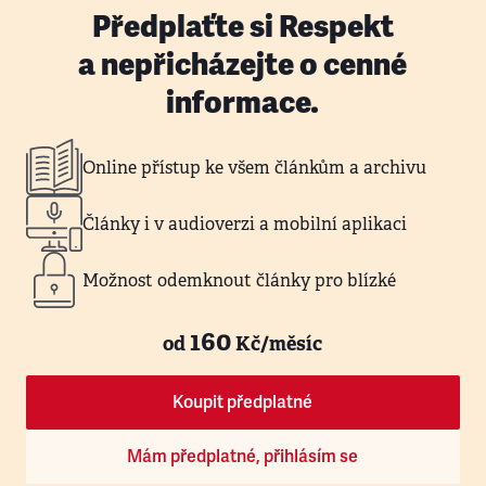
Předplaťte si Respekt
a nepřicházejte o cenné
informace.
Online přístup ke všem článkům a archivu
Články i v audioverzi a mobilní aplikaci
Možnost odemknout články pro blízké
160
od
Kč/měsíc
Koupit předplatné
Mám předplatné, přihlásím se