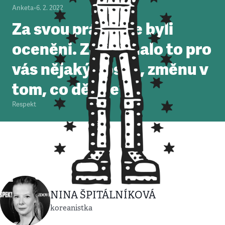
Anketa
•
6. 2. 2022
Za svou práci jste byli
oceněni. Znamenalo to pro
vás nějaký posun, změnu v
tom, co děláte?
Respekt
NINA ŠPITÁLNÍKOVÁ
koreanistka