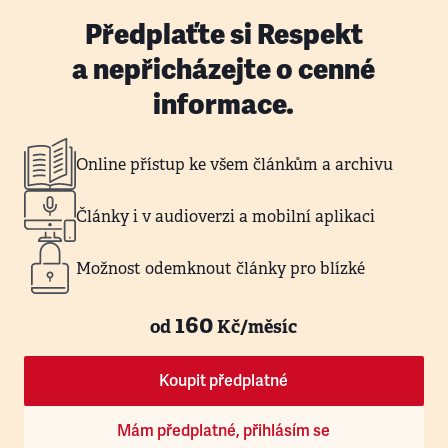
Předplaťte si Respekt
a nepřicházejte o cenné
informace.
Online přístup ke všem článkům a archivu
Články i v audioverzi a mobilní aplikaci
Možnost odemknout články pro blízké
160
od
Kč/měsíc
Koupit předplatné
Mám předplatné, přihlásím se