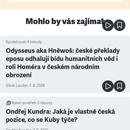
Mohlo by vás zajímat
Společnost
•
4
minuty
Odysseus aka Hněwoš: české překlady
eposu odhalují bídu humanitních věd i
roli Homéra v českém národním
obrození
Silvie Lauder
•
7. 8. 2026
Ranní postřeh
•
3
minuty
Ondřej Kundra: Jaká je vlastně česká
pozice, co se Kuby týče?