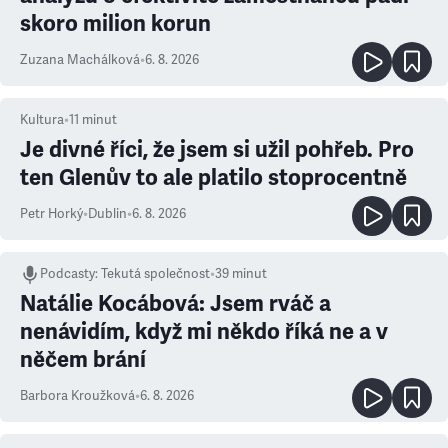
skoro milion korun
Zuzana Machálková
•
6. 8. 2026
Kultura
•
11
minut
Je divné říci, že jsem si užil pohřeb. Pro
ten Glenův to ale platilo stoprocentně
Petr Horký
•
Dublin
•
6. 8. 2026
Podcasty
:
Tekutá společnost
•
39 minut
Natálie Kocábová: Jsem rváč a
nenávidím, když mi někdo říká ne a v
něčem brání
Barbora Kroužková
•
6. 8. 2026