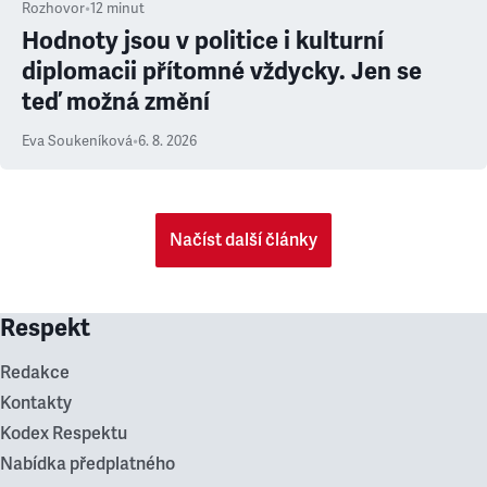
Rozhovor
•
12
minut
Hodnoty jsou v politice i kulturní
diplomacii přítomné vždycky. Jen se
teď možná změní
Eva Soukeníková
•
6. 8. 2026
Načíst další články
Respekt
Redakce
Kontakty
Kodex Respektu
Nabídka předplatného