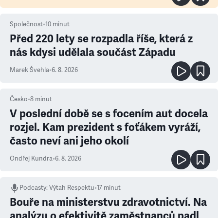
Společnost
•
10
minut
Před 220 lety se rozpadla říše, která z
nás kdysi udělala součást Západu
Marek Švehla
•
6. 8. 2026
Česko
•
8
minut
V poslední době se s focením aut docela
rozjel. Kam prezident s foťákem vyráží,
často neví ani jeho okolí
Ondřej Kundra
•
6. 8. 2026
Podcasty
:
Výtah Respektu
•
17 minut
Bouře na ministerstvu zdravotnictví. Na
analýzu o efektivitě zaměstnanců padl