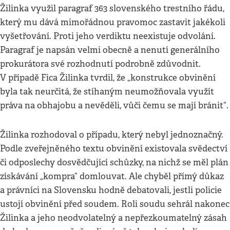
Žilinka využil paragraf 363 slovenského trestního řádu,
který mu dává mimořádnou pravomoc zastavit jakékoli
vyšetřování. Proti jeho verdiktu neexistuje odvolání.
Paragraf je napsán velmi obecně a nenutí generálního
prokurátora své rozhodnutí podrobně zdůvodnit.
V případě Fica Žilinka tvrdil, že „konstrukce obvinění
byla tak neurčitá, že stíhaným neumožňovala využít
práva na obhajobu a nevěděli, vůči čemu se mají bránit“.
Žilinka rozhodoval o případu, který nebyl jednoznačný.
Podle zveřejněného textu obvinění existovala svědectví
či odposlechy dosvědčující schůzky, na nichž se měl plán
získávání „kompra“ domlouvat. Ale chyběl přímý důkaz
a právníci na Slovensku hodně debatovali, jestli policie
ustojí obvinění před soudem. Roli soudu sehrál nakonec
Žilinka a jeho neodvolatelný a nepřezkoumatelný zásah