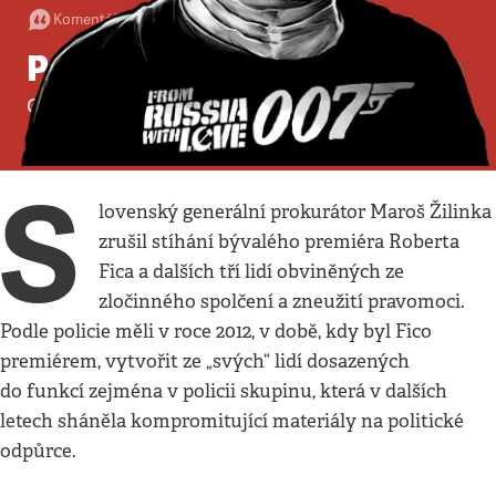
Komentář
•
4. 12. 2022
•
4
minuty
Paragraf na míru
Očista Roberta Fica
Jaroslav Spurný
S
lovenský generální prokurátor Maroš Žilinka
zrušil stíhání bývalého premiéra Roberta
Fica a dalších tří lidí obviněných ze
zločinného spolčení a zneužití pravomoci.
Podle policie měli v roce 2012, v době, kdy byl Fico
premiérem, vytvořit ze „svých“ lidí dosazených
do funkcí zejména v policii skupinu, která v dalších
letech sháněla kompromitující materiály na politické
odpůrce.