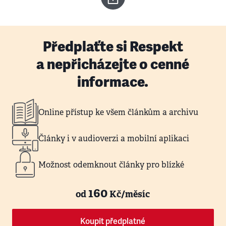
Předplaťte si Respekt
a nepřicházejte o cenné
informace.
Online přístup ke všem článkům a archivu
Články i v audioverzi a mobilní aplikaci
Možnost odemknout články pro blízké
160
od
Kč/měsíc
Koupit předplatné