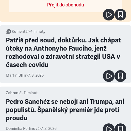
Přejít do obchodu
Komentář
•
4
minuty
Patříš před soud, doktůrku. Jak chápat
útoky na Anthonyho Fauciho, jenž
rozhodoval o zdravotní strategii USA v
časech covidu
Martin Uhlíř
•
7. 8. 2026
Zahraničí
•
11
minut
Pedro Sanchéz se nebojí ani Trumpa, ani
populistů. Španělský premiér jde proti
proudu
Dominika Perlínová
•
7. 8. 2026