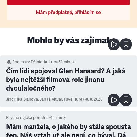
Mám předplatné, přihlásím se
Mohlo by vás zajímat
Podcasty
:
Dělníci kultury
•
52 minut
Čím lidi spojoval Glen Hansard? A jaká
byla nejtěžší filmová role jinanu
dvoulaločného?
Jindřiška Bláhová
,
Jan H. Vitvar
,
Pavel Turek
•
8. 8. 2026
Psychologická poradna
•
4
minuty
Mám manžela, o jakého by stála spousta
žen. Náš vztah už ale není, co býval. Dá