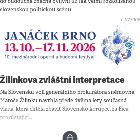
do budoucna značně ovlivní už tak velmi rozkolísanou
slovenskou politickou scénu.
↓ INZERCE
Žilinkova zvláštní interpretace
Na Slovensku volí generálního prokurátora sněmovna.
Maroše Žilinku navrhla přede dvěma lety současná
vláda, která chtěla zbavit Slovensko korupce, za Fica
prorůstající…