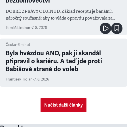
bezdomovectví
DOBRÉ ZPRÁVY ODJINUD. Základ receptu je banální i
náročný současně: aby to vláda opravdu považovala za
prioritu
Tomáš Lindner
•
7. 8. 2026
Česko
•
6
minut
Byla hvězdou ANO, pak ji skandál
připravil o kariéru. A teď jde proti
Babišově straně do voleb
František Trojan
•
7. 8. 2026
Načíst další články