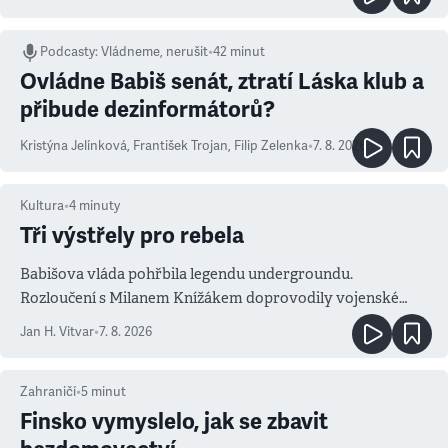
Podcasty
:
Vládneme, nerušit
•
42 minut
Ovládne Babiš senát, ztratí Láska klub a
přibude dezinformátorů?
Kristýna Jelínková
,
František Trojan
,
Filip Zelenka
•
7. 8. 2026
Kultura
•
4
minuty
Tři výstřely pro rebela
Babišova vláda pohřbila legendu undergroundu.
Rozloučení s Milanem Knížákem doprovodily vojenské
salvy i kritika pokrokářů
Jan H. Vitvar
•
7. 8. 2026
Zahraničí
•
5
minut
Finsko vymyslelo, jak se zbavit