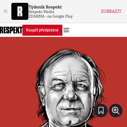
Týdeník Respekt
×
ZOBRAZIT
Respekt Media
ZDARMA - na Google Play
Koupit předplatné