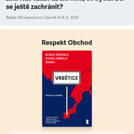
se ještě zachránit?
Beáta Obradovičová
,
Denník N
•
8. 8. 2026
Respekt Obchod