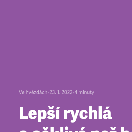
Ve hvězdách
•
23. 1. 2022
•
4
minuty
Lepší rychlá