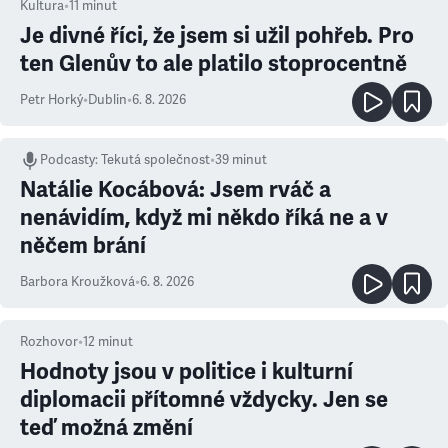
Kultura
•
11
minut
Je divné říci, že jsem si užil pohřeb. Pro
ten Glenův to ale platilo stoprocentně
Petr Horký
•
Dublin
•
6. 8. 2026
Podcasty
:
Tekutá společnost
•
39 minut
Natálie Kocábová: Jsem rváč a
nenávidím, když mi někdo říká ne a v
něčem brání
Barbora Kroužková
•
6. 8. 2026
Rozhovor
•
12
minut
Hodnoty jsou v politice i kulturní
diplomacii přítomné vždycky. Jen se
teď možná změní