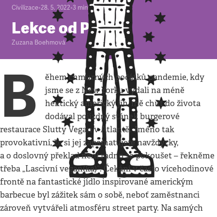
Civilizace
•
28. 5. 2022
•
3
minuty
Lekce od Pinky
Zuzana Boehmová
B
ěhem chmurných počátků pandemie, kdy
jsme se z New Yorku vydali na méně
hektický americký jih, mě chuť do života
dodával pojízdný stánek burgerové
restaurace Slutty Vegan v Atlantě. Jméno tak
provokativní, že si jej zapamatujete navždycky,
a o doslovný překlad není radno se pokoušet – řekněme
třeba „Lascivní vegan(ka)“. Čekání v často vícehodinové
frontě na fantastické jídlo inspirované americkým
barbecue byl zážitek sám o sobě, neboť zaměstnanci
zároveň vytvářeli atmosféru street party. Na samých