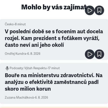
Mohlo by vás zajímat
Česko
•
8
minut
V poslední době se s focením aut docela
rozjel. Kam prezident s foťákem vyráží,
často neví ani jeho okolí
Ondřej Kundra
•
6. 8. 2026
Podcasty
:
Výtah Respektu
•
17 minut
Bouře na ministerstvu zdravotnictví. Na
analýzu o efektivitě zaměstnanců padl
skoro milion korun
Zuzana Machálková
•
6. 8. 2026