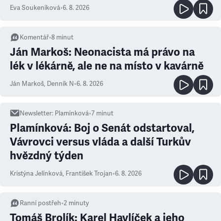
Eva Soukeníková
•
6. 8. 2026
Komentář
•
8
minut
Ján Markoš: Neonacista má právo na
lék v lékárně, ale ne na místo v kavárně
Ján Markoš
,
Denník N
•
6. 8. 2026
Newsletter
:
Plamínková
•
7
minut
Plamínková: Boj o Senát odstartoval,
Vávrovci versus vláda a další Turkův
hvězdný týden
Kristýna Jelínková
,
František Trojan
•
6. 8. 2026
Ranní postřeh
•
2
minuty
Tomáš Brolík: Karel Havlíček a jeho