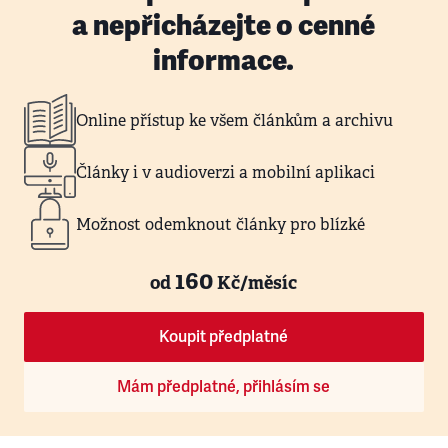
a nepřicházejte o cenné
informace.
Online přístup ke všem článkům a archivu
Články i v audioverzi a mobilní aplikaci
Možnost odemknout články pro blízké
160
od
Kč/měsíc
Koupit předplatné
Mám předplatné, přihlásím se