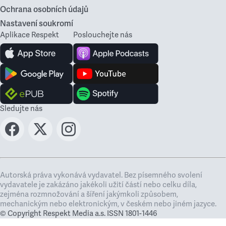
Ochrana osobních údajů
Nastavení soukromí
Aplikace Respekt
Poslouchejte nás
Sledujte nás
Autorská práva vykonává vydavatel. Bez písemného svolení
vydavatele je zakázáno jakékoli užití částí nebo celku díla,
zejména rozmnožování a šíření jakýmkoli způsobem,
mechanickým nebo elektronickým, v českém nebo jiném jazyce.
© Copyright Respekt Media a.s. ISSN 1801-1446