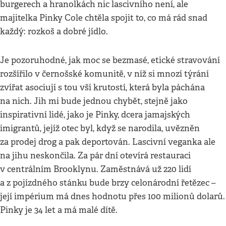
burgerech a hranolkách nic lascivního není, ale
majitelka Pinky Cole chtěla spojit to, co má rád snad
každý: rozkoš a dobré jídlo.
Je pozoruhodné, jak moc se bezmasé, etické stravování
rozšířilo v černošské komunitě, v níž si mnozí týrání
zvířat asociují s tou vší krutostí, která byla páchána
na nich. Jih mi bude jednou chybět, stejně jako
inspirativní lidé, jako je Pinky, dcera jamajských
imigrantů, jejíž otec byl, když se narodila, uvězněn
za prodej drog a pak deportován. Lascivní veganka ale
na jihu neskončila. Za pár dní otevírá restauraci
v centrálním Brooklynu. Zaměstnává už 220 lidí
a z pojízdného stánku bude brzy celonárodní řetězec –
její impérium má dnes hodnotu přes 100 milionů dolarů.
Pinky je 34 let a má malé dítě.