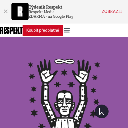
Týdeník Respekt
×
ZOBRAZIT
Respekt Media
ZDARMA - na Google Play
Koupit předplatné