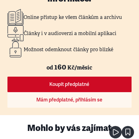
Online přístup ke všem článkům a archivu
Články i v audioverzi a mobilní aplikaci
Možnost odemknout články pro blízké
160
od
Kč/měsíc
Koupit předplatné
Mám předplatné, přihlásím se
Mohlo by vás zajímat