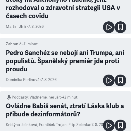
rozhodoval o zdravotní strategii USA v
časech covidu
Martin Uhlíř
•
7. 8. 2026
Zahraničí
•
11
minut
Pedro Sanchéz se nebojí ani Trumpa, ani
populistů. Španělský premiér jde proti
proudu
Dominika Perlínová
•
7. 8. 2026
Podcasty
:
Vládneme, nerušit
•
42 minut
Ovládne Babiš senát, ztratí Láska klub a
přibude dezinformátorů?
Kristýna Jelínková
,
František Trojan
,
Filip Zelenka
•
7. 8. 2026