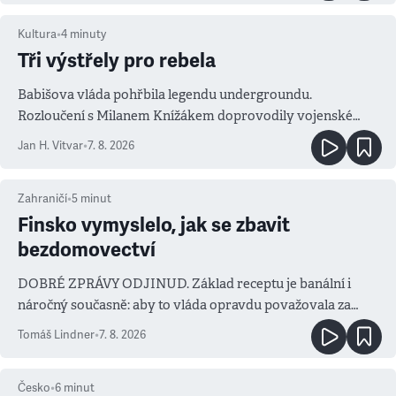
Kultura
•
4
minuty
Tři výstřely pro rebela
Babišova vláda pohřbila legendu undergroundu.
Rozloučení s Milanem Knížákem doprovodily vojenské
salvy i kritika pokrokářů
Jan H. Vitvar
•
7. 8. 2026
Zahraničí
•
5
minut
Finsko vymyslelo, jak se zbavit
bezdomovectví
DOBRÉ ZPRÁVY ODJINUD. Základ receptu je banální i
náročný současně: aby to vláda opravdu považovala za
prioritu
Tomáš Lindner
•
7. 8. 2026
Česko
•
6
minut