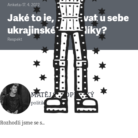
Anketa
•
17. 4. 2022
Jaké to je, ubytovat u sebe
ukrajinské uprchlíky?
Respekt
MATĚJ STROPNICKÝ
politik a herec
Rozhodli jsme se s…