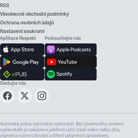
RSS
Všeobecné obchodní podmínky
Ochrana osobních údajů
Nastavení soukromí
Aplikace Respekt
Poslouchejte nás
Sledujte nás
Autorská práva vykonává vydavatel. Bez písemného svolení
vydavatele je zakázáno jakékoli užití částí nebo celku díla,
zejména rozmnožování a šíření jakýmkoli způsobem,