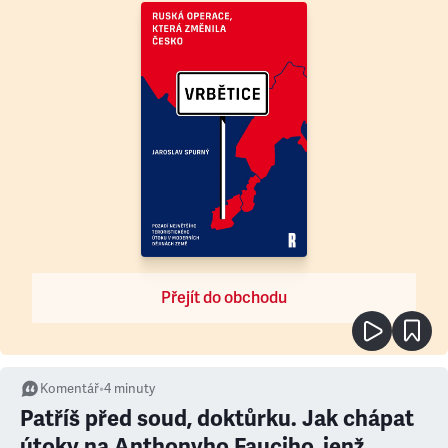
Přejít do obchodu
Komentář
•
4
minuty
Patříš před soud, doktůrku. Jak chápat
útoky na Anthonyho Fauciho, jenž