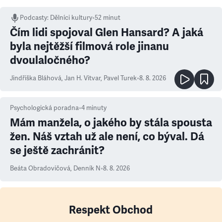
Podcasty
:
Dělníci kultury
•
52 minut
Čím lidi spojoval Glen Hansard? A jaká
byla nejtěžší filmová role jinanu
dvoulaločného?
Jindřiška Bláhová
,
Jan H. Vitvar
,
Pavel Turek
•
8. 8. 2026
Psychologická poradna
•
4
minuty
Mám manžela, o jakého by stála spousta
žen. Náš vztah už ale není, co býval. Dá
se ještě zachránit?
Beáta Obradovičová
,
Denník N
•
8. 8. 2026
Respekt Obchod