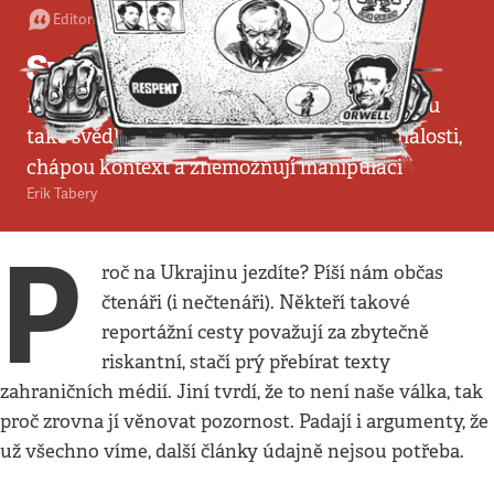
Editorial
•
10. 4. 2022
•
3
minuty
Svědci z Ukrajiny
Novináři nejsou jen zapisovateli událostí, jsou
také svědky historie. Získávají unikátní znalosti,
chápou kontext a znemožňují manipulaci
Erik Tabery
P
roč na Ukrajinu jezdíte? Píší nám občas
čtenáři (i nečtenáři). Někteří takové
reportážní cesty považují za zbytečně
riskantní, stačí prý přebírat texty
zahraničních médií. Jiní tvrdí, že to není naše válka, tak
proč zrovna jí věnovat pozornost. Padají i argumenty, že
už všechno víme, další články údajně nejsou potřeba.