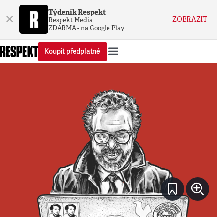
Týdeník Respekt
×
ZOBRAZIT
Respekt Media
ZDARMA - na Google Play
Koupit předplatné