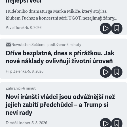
nejlepší věci
Hudebního dramaturga Marka Mikiče, který stojí za
klubem Fuchs2 a koncertní sérií UGOT, nezajímají žánry,
ale atmosféra
Pavel Turek
•
5. 8. 2026
Newsletter
:
Sečteno, podtrženo
•
3
minuty
Dříve bezplatně, dnes s přirážkou. Jak
nové náklady ovlivňují životní úroveň
Filip Zelenka
•
5. 8. 2026
Zahraničí
•
6
minut
Noví íránští vládci jsou odvážnější než
jejich zabití předchůdci – a Trump si
neví rady
Tomáš Lindner
•
5. 8. 2026