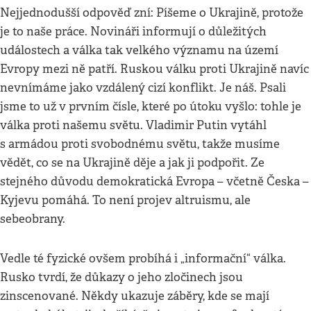
Nejjednodušší odpověď zní: Píšeme o Ukrajině, protože
je to naše práce. Novináři informují o důležitých
událostech a válka tak velkého významu na území
Evropy mezi ně patří. Ruskou válku proti Ukrajině navíc
nevnímáme jako vzdálený cizí konflikt. Je náš. Psali
jsme to už v prvním čísle, které po útoku vyšlo: tohle je
válka proti našemu světu. Vladimir Putin vytáhl
s armádou proti svobodnému světu, takže musíme
vědět, co se na Ukrajině děje a jak ji podpořit. Ze
stejného důvodu demokratická Evropa – včetně Česka –
Kyjevu pomáhá. To není projev altruismu, ale
sebeobrany.
Vedle té fyzické ovšem probíhá i „informační“ válka.
Rusko tvrdí, že důkazy o jeho zločinech jsou
zinscenované. Někdy ukazuje záběry, kde se mají