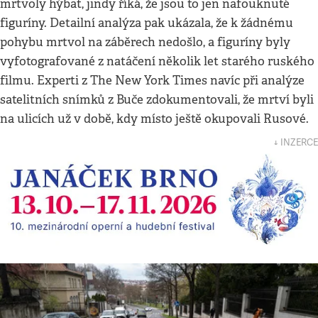
mrtvoly hýbat, jindy říká, že jsou to jen nafouknuté
figuríny. Detailní analýza pak ukázala, že k žádnému
pohybu mrtvol na záběrech nedošlo, a figuríny byly
vyfotografované z natáčení několik let starého ruského
filmu. Experti z The New York Times navíc při analýze
satelitních snímků z Buče zdokumentovali, že mrtví byli
na ulicích už v době, kdy místo ještě okupovali Rusové.
↓ INZERCE