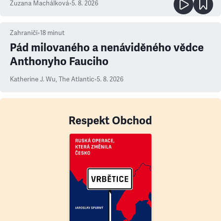
Zuzana Machálková
•
5. 8. 2026
Zahraničí
•
18
minut
Pád milovaného a nenáviděného vědce
Anthonyho Fauciho
Katherine J. Wu
,
The Atlantic
•
5. 8. 2026
Respekt Obchod