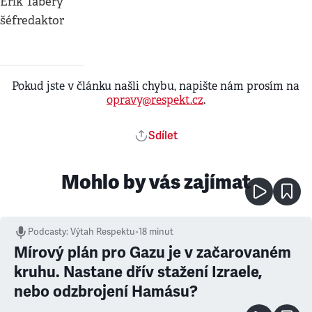
Erik Tabery
šéfredaktor
Pokud jste v článku našli chybu, napište nám prosím na
opravy@respekt.cz
.
Sdílet
Mohlo by vás zajímat
Podcasty
:
Výtah Respektu
•
18 minut
Mírový plán pro Gazu je v začarovaném
kruhu. Nastane dřív stažení Izraele,
nebo odzbrojení Hamásu?