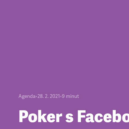
Agenda
•
28. 2. 2021
•
9
minut
Poker s Face