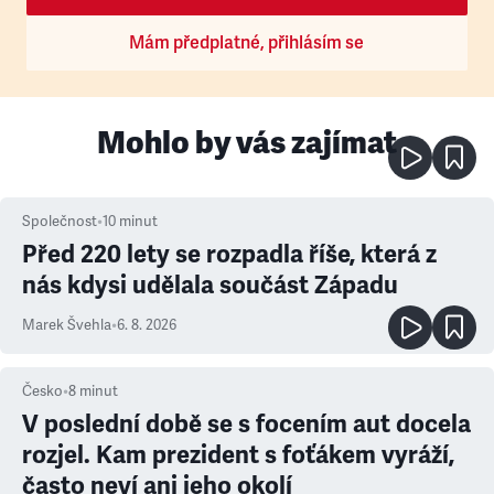
Mám předplatné, přihlásím se
Mohlo by vás zajímat
Společnost
•
10
minut
Před 220 lety se rozpadla říše, která z
nás kdysi udělala součást Západu
Marek Švehla
•
6. 8. 2026
Česko
•
8
minut
V poslední době se s focením aut docela
rozjel. Kam prezident s foťákem vyráží,
často neví ani jeho okolí