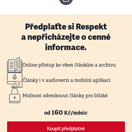
Předplaťte si Respekt
a nepřicházejte o cenné
informace.
Online přístup ke všem článkům a archivu
Články i v audioverzi a mobilní aplikaci
Možnost odemknout články pro blízké
160
od
Kč/měsíc
Koupit předplatné