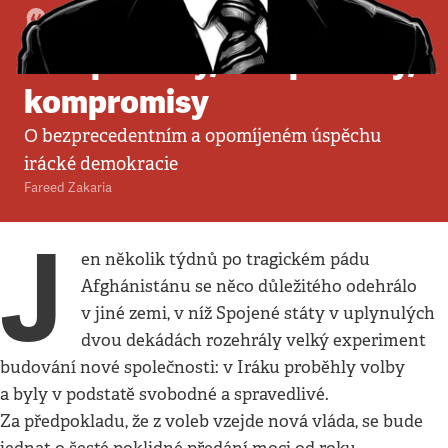
Komentář
•
17. 10. 2021
•
5
minut
Kompromisy, kompromisy,
kompromisy
O bezprecedentním a opomíjeném úspěchu
irácké demokracie
Fareed Zakaria
J
en několik týdnů po tragickém pádu
Afghánistánu se něco důležitého odehrálo
v jiné zemi, v níž Spojené státy v uplynulých
dvou dekádách rozehrály velký experiment
budování nové společnosti: v Iráku proběhly volby
a byly v podstatě svobodné a spravedlivé.
Za předpokladu, že z voleb vzejde nová vláda, se bude