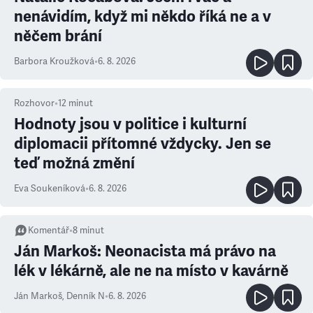
nenávidím, když mi někdo říká ne a v
něčem brání
Barbora Kroužková
•
6. 8. 2026
Rozhovor
•
12
minut
Hodnoty jsou v politice i kulturní
diplomacii přítomné vždycky. Jen se
teď možná změní
Eva Soukeníková
•
6. 8. 2026
Komentář
•
8
minut
Ján Markoš: Neonacista má právo na
lék v lékárně, ale ne na místo v kavárně
Ján Markoš
,
Denník N
•
6. 8. 2026