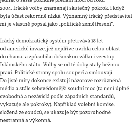
jednat o šesté poklidné předání moci od roku
2004. Irácké volby znamenají skutečný pokrok, i když
byla účast rekordně nízká. Významný irácký představitel
mi je vlastně popsal jako „politické zemětřesení“.
Irácký demokratický systém přetrvává 18 let
od americké invaze, jež nejdříve uvrhla celou oblast
do chaosu a způsobila občanskou válku i vzestup
Islámského státu. Volby se od té doby staly běžnou
praxí. Politické strany spolu soupeří a smlouvají.
Do jisté míry dokonce existují názorově rozrůzněná
média a stále sebevědomější soudní moc (ta není úplně
svobodná a nezávislá podle západních standardů,
vykazuje ale pokroky). Například volební komise,
složená ze soudců, se ukazuje být pozoruhodně
nestranná a výkonná.