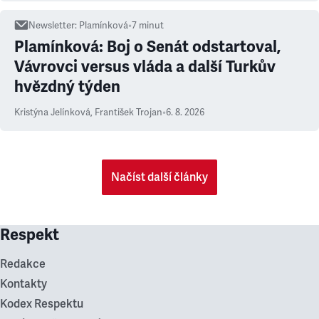
Newsletter
:
Plamínková
•
7
minut
Plamínková: Boj o Senát odstartoval,
Vávrovci versus vláda a další Turkův
hvězdný týden
Kristýna Jelínková
,
František Trojan
•
6. 8. 2026
Načíst další články
Respekt
Redakce
Kontakty
Kodex Respektu