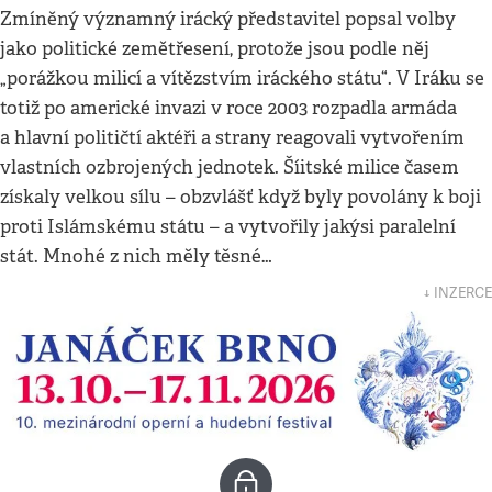
Zmíněný významný irácký představitel popsal volby
jako politické zemětřesení, protože jsou podle něj
„porážkou milicí a vítězstvím iráckého státu“. V Iráku se
totiž po americké invazi v roce 2003 rozpadla armáda
a hlavní političtí aktéři a strany reagovali vytvořením
vlastních ozbrojených jednotek. Šíitské milice časem
získaly velkou sílu – obzvlášť když byly povolány k boji
proti Islámskému státu – a vytvořily jakýsi paralelní
stát. Mnohé z nich měly těsné…
↓ INZERCE