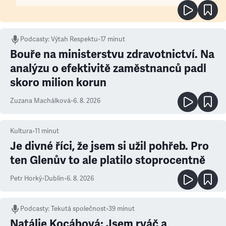
Podcasty
:
Výtah Respektu
•
17 minut
Bouře na ministerstvu zdravotnictví. Na
analýzu o efektivitě zaměstnanců padl
skoro milion korun
Zuzana Machálková
•
6. 8. 2026
Kultura
•
11
minut
Je divné říci, že jsem si užil pohřeb. Pro
ten Glenův to ale platilo stoprocentně
Petr Horký
•
Dublin
•
6. 8. 2026
Podcasty
:
Tekutá společnost
•
39 minut
Natálie Kocábová: Jsem rváč a