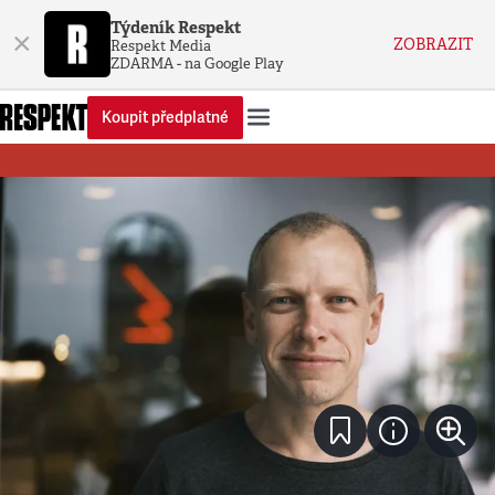
Týdeník Respekt
×
ZOBRAZIT
Respekt Media
ZDARMA - na Google Play
Koupit předplatné