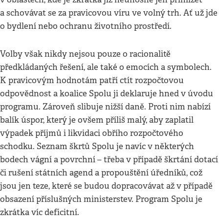
a schovávat se za pravicovou víru ve volný trh. Ať už jde
o bydlení nebo ochranu životního prostředí.
Volby však nikdy nejsou pouze o racionalitě
předkládaných řešení, ale také o emocích a symbolech.
K pravicovým hodnotám patří ctít rozpočtovou
odpovědnost a koalice Spolu ji deklaruje hned v úvodu
programu. Zároveň slibuje nižší daně. Proti nim nabízí
balík úspor, který je ovšem příliš malý, aby zaplatil
výpadek příjmů i likvidaci obřího rozpočtového
schodku. Seznam škrtů Spolu je navíc v některých
bodech vágní a povrchní – třeba v případě škrtání dotací
či rušení státních agend a propouštění úředníků, což
jsou jen teze, které se budou dopracovávat až v případě
obsazení příslušných ministerstev. Program Spolu je
zkrátka víc deficitní.