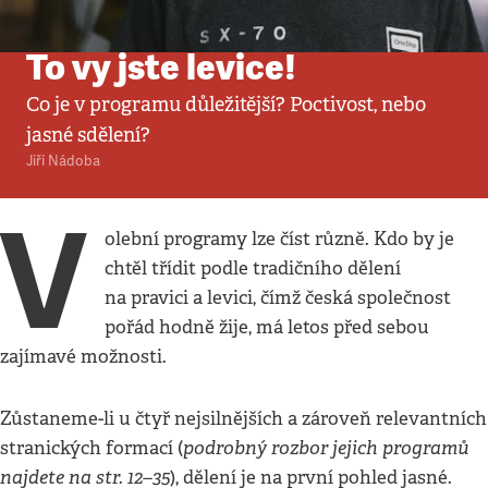
Komentář
•
12. 9. 2021
•
3
minuty
To vy jste levice!
Co je v programu důležitější? Poctivost, nebo
jasné sdělení?
Jiří Nádoba
V
olební programy lze číst různě. Kdo by je
chtěl třídit podle tradičního dělení
na pravici a levici, čímž česká společnost
pořád hodně žije, má letos před sebou
zajímavé možnosti.
Zůstaneme-li u čtyř nejsilnějších a zároveň relevantních
podrobný rozbor jejich programů
stranických formací (
najdete na str. 12–35
), dělení je na první pohled jasné.