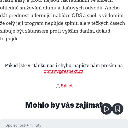
státní kasy, a proto nejsou tak radikální ve slibech
ohledně snižování dluhu a daňových odvodů. Anebo
dát přednost údernější nabídce ODS a spol. s vědomím,
že celý její program nepůjde splnit, ale v těžkých časech
slibuje být zátarasem proti vyšším daním, dokud
to půjde.
Pokud jste v článku našli chybu, napište nám prosím na
opravy@respekt.cz
.
Sdílet
Mohlo by vás zajímat
Společnost
•
4
minuty