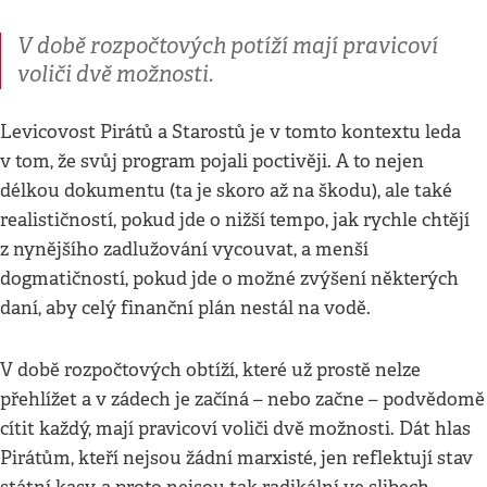
V době rozpočtových potíží mají pravicoví
voliči dvě možnosti.
Levicovost Pirátů a Starostů je v tomto kontextu leda
v tom, že svůj program pojali poctivěji. A to nejen
délkou dokumentu (ta je skoro až na škodu), ale také
realističností, pokud jde o nižší tempo, jak rychle chtějí
z nynějšího zadlužování vycouvat, a menší
dogmatičností, pokud jde o možné zvýšení některých
daní, aby celý finanční plán nestál na vodě.
V době rozpočtových obtíží, které už prostě nelze
přehlížet a v zádech je začíná – nebo začne – podvědomě
cítit každý, mají pravicoví voliči dvě možnosti. Dát hlas
Pirátům, kteří nejsou žádní marxisté, jen reflektují stav