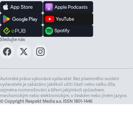
Sledujte nás
Autorská práva vykonává vydavatel. Bez písemného svolení
vydavatele je zakázáno jakékoli užití částí nebo celku díla,
zejména rozmnožování a šíření jakýmkoli způsobem,
mechanickým nebo elektronickým, v českém nebo jiném jazyce.
© Copyright Respekt Media a.s. ISSN 1801-1446