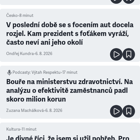
Česko
•
8
minut
V poslední době se s focením aut docela
rozjel. Kam prezident s foťákem vyráží,
často neví ani jeho okolí
Ondřej Kundra
•
6. 8. 2026
Podcasty
:
Výtah Respektu
•
17 minut
Bouře na ministerstvu zdravotnictví. Na
analýzu o efektivitě zaměstnanců padl
skoro milion korun
Zuzana Machálková
•
6. 8. 2026
Kultura
•
11
minut
Je divné říci, že jsem si užil pohřeb. Pro