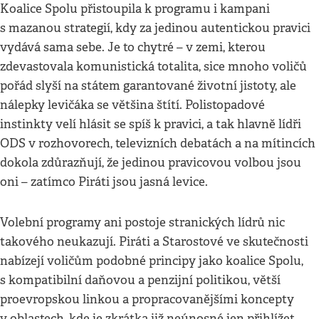
Koalice Spolu přistoupila k programu i kampani
s mazanou strategií, kdy za jedinou autentickou pravici
vydává sama sebe. Je to chytré – v zemi, kterou
zdevastovala komunistická totalita, sice mnoho voličů
pořád slyší na státem garantované životní jistoty, ale
nálepky levičáka se většina štítí. Polistopadové
instinkty velí hlásit se spíš k pravici, a tak hlavně lídři
ODS v rozhovorech, televizních debatách a na mítincích
dokola zdůrazňují, že jedinou pravicovou volbou jsou
oni – zatímco Piráti jsou jasná levice.
Volební programy ani postoje stranických lídrů nic
takového neukazují. Piráti a Starostové ve skutečnosti
nabízejí voličům podobné principy jako koalice Spolu,
s kompatibilní daňovou a penzijní politikou, větší
proevropskou linkou a propracovanějšími koncepty
v oblastech, kde je zkrátka již neúnosné jen přihlížet