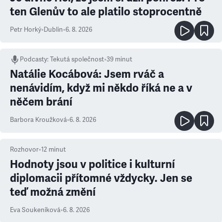
ten Glenův to ale platilo stoprocentně
Petr Horký
•
Dublin
•
6. 8. 2026
Podcasty
:
Tekutá společnost
•
39 minut
Natálie Kocábová: Jsem rváč a
nenávidím, když mi někdo říká ne a v
něčem brání
Barbora Kroužková
•
6. 8. 2026
Rozhovor
•
12
minut
Hodnoty jsou v politice i kulturní
diplomacii přítomné vždycky. Jen se
teď možná změní
Eva Soukeníková
•
6. 8. 2026