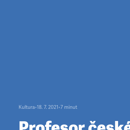
Kultura
•
18. 7. 2021
•
7
minut
Profesor české 