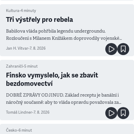
Kultura
•
4
minuty
Tři výstřely pro rebela
Babišova vláda pohřbila legendu undergroundu.
Rozloučení s Milanem Knížákem doprovodily vojenské
salvy i kritika pokrokářů
Jan H. Vitvar
•
7. 8. 2026
Zahraničí
•
5
minut
Finsko vymyslelo, jak se zbavit
bezdomovectví
DOBRÉ ZPRÁVY ODJINUD. Základ receptu je banální i
náročný současně: aby to vláda opravdu považovala za
prioritu
Tomáš Lindner
•
7. 8. 2026
Česko
•
6
minut