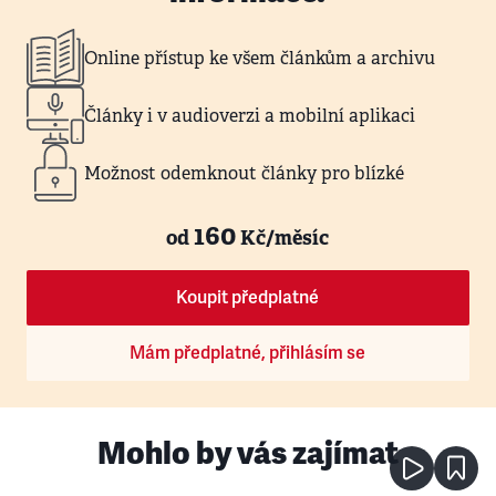
Online přístup ke všem článkům a archivu
Články i v audioverzi a mobilní aplikaci
Možnost odemknout články pro blízké
160
od
Kč/měsíc
Koupit předplatné
Mám předplatné, přihlásím se
Mohlo by vás zajímat