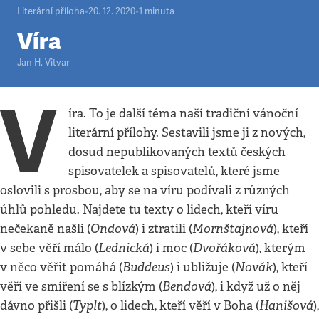
Literární příloha
•
20. 12. 2020
•
1
minuta
Víra
Jan H. Vitvar
V
íra. To je další téma naší tradiční vánoční
literární přílohy. Sestavili jsme ji z nových,
dosud nepublikovaných textů českých
spisovatelek a spisovatelů, které jsme
oslovili s prosbou, aby se na víru podívali z různých
úhlů pohledu. Najdete tu texty o lidech, kteří víru
Ondová
Mornštajnová
nečekaně našli (
) i ztratili (
), kteří
Lednická
Dvořáková
v sebe věří málo (
) i moc (
), kterým
Buddeus
Novák
v něco věřit pomáhá (
) i ubližuje (
), kteří
Bendová
věří ve smíření se s blízkým (
), i když už o něj
Typlt
Hanišová
dávno přišli (
), o lidech, kteří věří v Boha (
),