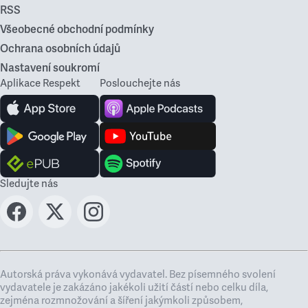
RSS
Všeobecné obchodní podmínky
Ochrana osobních údajů
Nastavení soukromí
Aplikace Respekt
Poslouchejte nás
Sledujte nás
Autorská práva vykonává vydavatel. Bez písemného svolení
vydavatele je zakázáno jakékoli užití částí nebo celku díla,
zejména rozmnožování a šíření jakýmkoli způsobem,