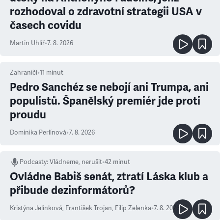
rozhodoval o zdravotní strategii USA v
časech covidu
Martin Uhlíř
•
7. 8. 2026
Zahraničí
•
11
minut
Pedro Sanchéz se nebojí ani Trumpa, ani
populistů. Španělský premiér jde proti
proudu
Dominika Perlínová
•
7. 8. 2026
Podcasty
:
Vládneme, nerušit
•
42 minut
Ovládne Babiš senát, ztratí Láska klub a
přibude dezinformátorů?
Kristýna Jelínková
,
František Trojan
,
Filip Zelenka
•
7. 8. 2026