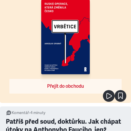
Přejít do obchodu
Komentář
•
4
minuty
Patříš před soud, doktůrku. Jak chápat
útoky na Anthonyho Fauciho, jenž