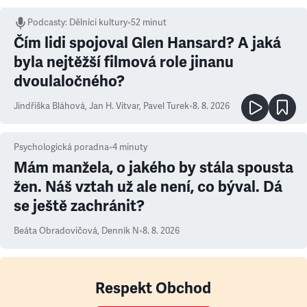
Podcasty
:
Dělníci kultury
•
52 minut
Čím lidi spojoval Glen Hansard? A jaká
byla nejtěžší filmová role jinanu
dvoulaločného?
Jindřiška Bláhová
,
Jan H. Vitvar
,
Pavel Turek
•
8. 8. 2026
Psychologická poradna
•
4
minuty
Mám manžela, o jakého by stála spousta
žen. Náš vztah už ale není, co býval. Dá
se ještě zachránit?
Beáta Obradovičová
,
Denník N
•
8. 8. 2026
Respekt Obchod