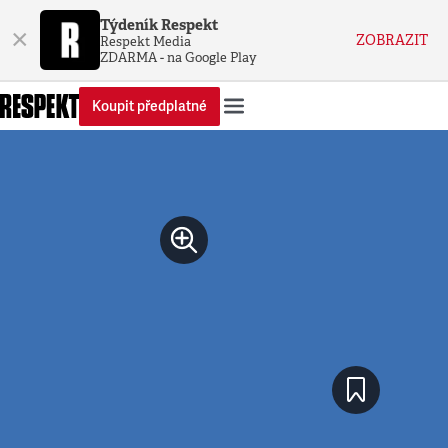
Týdeník Respekt
×
ZOBRAZIT
Respekt Media
ZDARMA - na Google Play
Koupit předplatné