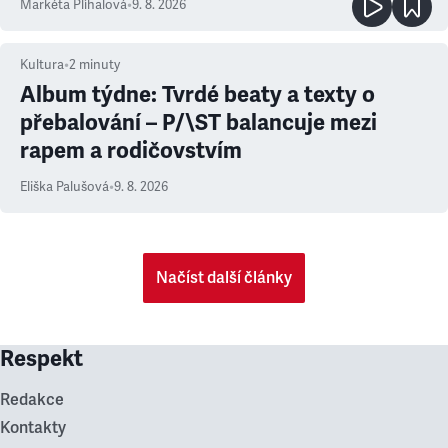
Markéta Plíhalová
•
9. 8. 2026
Kultura
•
2
minuty
Album týdne: Tvrdé beaty a texty o
přebalování – P/\ST balancuje mezi
rapem a rodičovstvím
Eliška Palušová
•
9. 8. 2026
Načíst další články
Respekt
Redakce
Kontakty