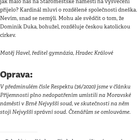
jak málo nás na Staroměstské náměstí na vysvěcení
přijelo? Kardinál mluví o rozdělené společnosti dneška.
Nevím, snad se nemýlí. Mohu ale svědčit o tom, že
Dominik Duka, bohužel, rozděluje českou katolickou
církev.
Matěj Havel, ředitel gymnázia, Hradec Králové
Oprava:
V předminulém čísle Respektu (36/2020) jsme v článku
Příjemnosti plno nedopatřením umístili na Moravské
náměstí v Brně Nejvyšší soud, ve skutečnosti na něm
stojí Nejvyšší správní soud. Čtenářům se omlouváme.