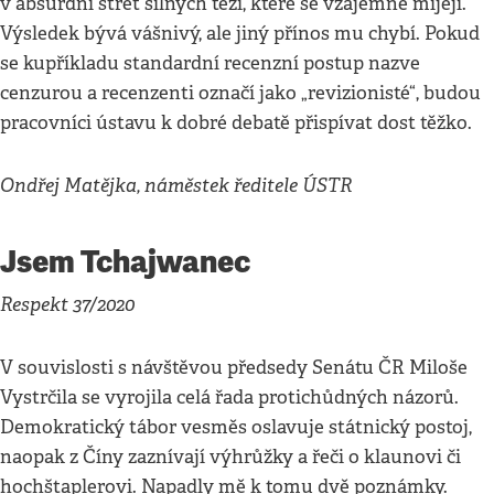
v absurdní střet silných tezí, které se vzájemně míjejí.
Výsledek bývá vášnivý, ale jiný přínos mu chybí. Pokud
se kupříkladu standardní recenzní postup nazve
cenzurou a recenzenti označí jako „revizionisté“, budou
pracovníci ústavu k dobré debatě přispívat dost těžko.
Ondřej Matějka, náměstek ředitele ÚSTR
Jsem Tchajwanec
Respekt 37/2020
V souvislosti s návštěvou předsedy Senátu ČR Miloše
Vystrčila se vyrojila celá řada protichůdných názorů.
Demokratický tábor vesměs oslavuje státnický postoj,
naopak z Číny zaznívají výhrůžky a řeči o klaunovi či
hochštaplerovi. Napadly mě k tomu dvě poznámky.