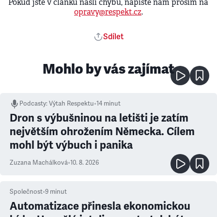
Pokud jste v článku našli chybu, napište nám prosím na
opravy@respekt.cz
.
Sdílet
Mohlo by vás zajímat
Podcasty
:
Výtah Respektu
•
14 minut
Dron s výbušninou na letišti je zatím
největším ohrožením Německa. Cílem
mohl být výbuch i panika
Zuzana Machálková
•
10. 8. 2026
Společnost
•
9
minut
Automatizace přinesla ekonomickou