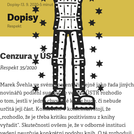
Dopisy
•
13. 9. 2020
•
5
minut
Dopisy
Respekt
Cenzura v ÚSTR?
Respekt 35/2020
Marek Švehla ve svém komentáři stejně jako řada jiných
novinářů podlehl sugesci, že vedení ÚSTR rozhodlo
o tom, jestli v jedné chystané knize bude, či nebude
určitá její část. Konkrétně v komentáři stojí, že
„rozhodlo, že je třeba kritiku pozitivismu z knihy
vyřadit“. Skutečností ovšem je, že v odborné instituci
vedení neurčuje konkrétní podobu knih. O té rozhodují