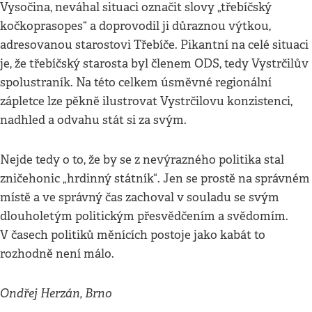
Vysočina, neváhal situaci označit slovy „třebíčský
kočkoprasopes“ a doprovodil ji důraznou výtkou,
adresovanou starostovi Třebíče. Pikantní na celé situaci
je, že třebíčský starosta byl členem ODS, tedy Vystrčilův
spolustraník. Na této celkem úsměvné regionální
zápletce lze pěkně ilustrovat Vystrčilovu konzistenci,
nadhled a odvahu stát si za svým.
Nejde tedy o to, že by se z nevýrazného politika stal
zničehonic „hrdinný státník“. Jen se prostě na správném
místě a ve správný čas zachoval v souladu se svým
dlouholetým politickým přesvědčením a svědomím.
V časech politiků měnících postoje jako kabát to
rozhodně není málo.
Ondřej Herzán, Brno