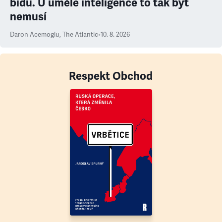
bídu. U umělé inteligence to tak být
nemusí
Daron Acemoglu
,
The Atlantic
•
10. 8. 2026
Respekt Obchod