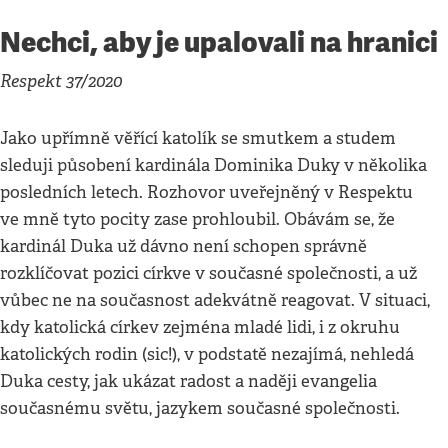
Nechci, aby je upalovali na hranici
Respekt 37/2020
Jako upřímně věřící katolík se smutkem a studem
sleduji působení kardinála Dominika Duky v několika
posledních letech. Rozhovor uveřejněný v Respektu
ve mně tyto pocity zase prohloubil. Obávám se, že
kardinál Duka už dávno není schopen správně
rozklíčovat pozici církve v současné společnosti, a už
vůbec ne na současnost adekvátně reagovat. V situaci,
kdy katolická církev zejména mladé lidi, i z okruhu
katolických rodin (sic!), v podstatě nezajímá, nehledá
Duka cesty, jak ukázat radost a naději evangelia
současnému světu, jazykem současné společnosti.