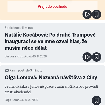
Přejít do obchodu
Společnost
•
11
minut
Natálie Kocábová: Po druhé Trumpově
inauguraci se ve mně ozval hlas, že
musím něco dělat
Barbora Kroužková
•
10. 8. 2026
Ranní postřeh
•
3
minuty
Olga Lomová: Nezvaná návštěva z Číny
Jedna ukázka výchovné práce v zahraničí, kterou provádí
čínští akademici
Olga Lomová
•
10. 8. 2026