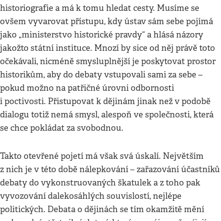
historiografie a má k tomu hledat cesty. Musíme se
ovšem vyvarovat přístupu, kdy ústav sám sebe pojímá
jako „ministerstvo historické pravdy“ a hlásá názory
jakožto státní instituce. Mnozí by sice od něj právě toto
očekávali, nicméně smysluplnější je poskytovat prostor
historikům, aby do debaty vstupovali sami za sebe –
pokud možno na patřičné úrovni odbornosti
i poctivosti. Přistupovat k dějinám jinak než v podobě
dialogu totiž nemá smysl, alespoň ve společnosti, která
se chce pokládat za svobodnou.
Takto otevřené pojetí má však svá úskalí. Největším
z nich je v této době nálepkování – zařazování účastníků
debaty do vykonstruovaných škatulek a z toho pak
vyvozování dalekosáhlých souvislostí, nejlépe
politických. Debata o dějinách se tím okamžitě mění