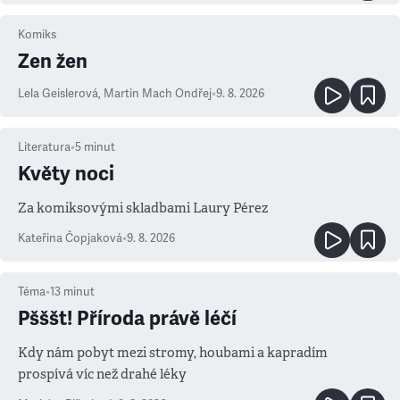
Komiks
Zen žen
Lela Geislerová
,
Martin Mach Ondřej
•
9. 8. 2026
Literatura
•
5
minut
Květy noci
Za komiksovými skladbami Laury Pérez
Kateřina Čopjaková
•
9. 8. 2026
Téma
•
13
minut
Pšššt! Příroda právě léčí
Kdy nám pobyt mezi stromy, houbami a kapradím
prospívá víc než drahé léky