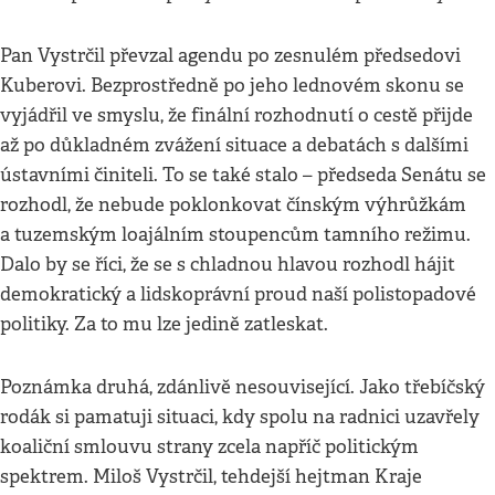
Pan Vystrčil převzal agendu po zesnulém předsedovi
Kuberovi. Bezprostředně po jeho lednovém skonu se
vyjádřil ve smyslu, že finální rozhodnutí o cestě přijde
až po důkladném zvážení situace a debatách s dalšími
ústavními činiteli. To se také stalo – předseda Senátu se
rozhodl, že nebude poklonkovat čínským výhrůžkám
a tuzemským loajálním stoupencům tamního režimu.
Dalo by se říci, že se s chladnou hlavou rozhodl hájit
demokratický a lidskoprávní proud naší polistopadové
politiky. Za to mu lze jedině zatleskat.
Poznámka druhá, zdánlivě nesouvisející. Jako třebíčský
rodák si pamatuji situaci, kdy spolu na radnici uzavřely
koaliční smlouvu strany zcela napříč politickým
spektrem. Miloš Vystrčil, tehdejší hejtman Kraje