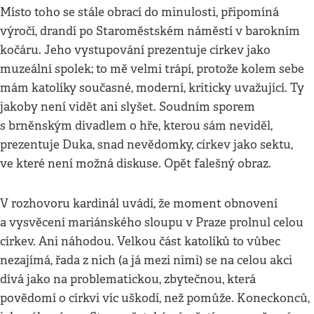
Místo toho se stále obrací do minulosti, připomíná
výročí, drandí po Staroměstském náměstí v barokním
kočáru. Jeho vystupování prezentuje církev jako
muzeální spolek; to mě velmi trápí, protože kolem sebe
mám katolíky současné, moderní, kriticky uvažující. Ty
jakoby není vidět ani slyšet. Soudním sporem
s brněnským divadlem o hře, kterou sám neviděl,
prezentuje Duka, snad nevědomky, církev jako sektu,
ve které není možná diskuse. Opět falešný obraz.
V rozhovoru kardinál uvádí, že moment obnovení
a vysvěcení mariánského sloupu v Praze prolnul celou
církev. Ani náhodou. Velkou část katolíků to vůbec
nezajímá, řada z nich (a já mezi nimi) se na celou akci
dívá jako na problematickou, zbytečnou, která
povědomí o církvi víc uškodí, než pomůže. Koneckonců,