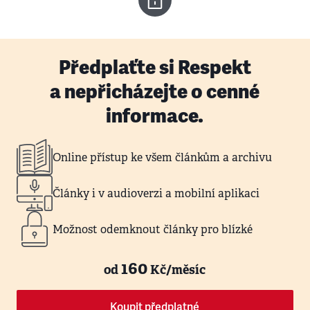
Předplaťte si Respekt
a nepřicházejte o cenné
informace.
Online přístup ke všem článkům a archivu
Články i v audioverzi a mobilní aplikaci
Možnost odemknout články pro blízké
160
od
Kč/měsíc
Koupit předplatné