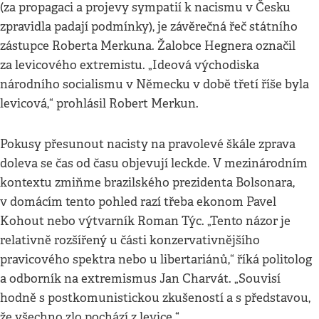
(za propagaci a projevy sympatií k nacismu v Česku
zpravidla padají podmínky), je závěrečná řeč státního
zástupce Roberta Merkuna. Žalobce Hegnera označil
za levicového extremistu. „Ideová východiska
národního socialismu v Německu v době třetí říše byla
levicová,“ prohlásil Robert Merkun.
Pokusy přesunout nacisty na pravolevé škále zprava
doleva se čas od času objevují leckde. V mezinárodním
kontextu zmiňme brazilského prezidenta Bolsonara,
v domácím tento pohled razí třeba ekonom Pavel
Kohout nebo výtvarník Roman Týc. „Tento názor je
relativně rozšířený u části konzervativnějšího
pravicového spektra nebo u libertariánů,“ říká politolog
a odborník na extremismus Jan Charvát. „Souvisí
hodně s postkomunistickou zkušeností a s představou,
že všechno zlo pochází z levice.“