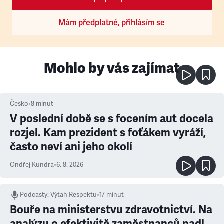
Mám předplatné, přihlásím se
Mohlo by vás zajímat
Česko
•
8
minut
V poslední době se s focením aut docela
rozjel. Kam prezident s foťákem vyráží,
často neví ani jeho okolí
Ondřej Kundra
•
6. 8. 2026
Podcasty
:
Výtah Respektu
•
17 minut
Bouře na ministerstvu zdravotnictví. Na
analýzu o efektivitě zaměstnanců padl