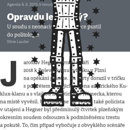
Agenda
•
6. 6. 2020
•
3
minuty
Opravdu levicový?
U soudu s neonacistou se žalobce pustil
do politologie
Silvie Lauder
J
aroslav Hegner vyrazil v září
2018 k Boleveckému rybníku v Plzni
na opékání prasete. Na party dorazil v tričku
s portrétem hajlujícího člena amerického Ku-
klux-klanu a s vlajkou nacistického Německa, kterou
na místě vyvěsil. U rybníka se ale veselil také policista
v utajení a Hegner byl předminulý čtvrtek plzeňským
okresním soudem odsouzen k podmíněnému trestu
a pokutě. To, čím případ vybočuje z obvyklého scénáře