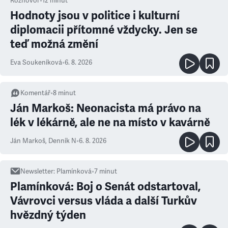
Rozhovor
•
12
minut
Hodnoty jsou v politice i kulturní
diplomacii přítomné vždycky. Jen se
teď možná změní
Eva Soukeníková
•
6. 8. 2026
Komentář
•
8
minut
Ján Markoš: Neonacista má právo na
lék v lékárně, ale ne na místo v kavárně
Ján Markoš
,
Denník N
•
6. 8. 2026
Newsletter
:
Plamínková
•
7
minut
Plamínková: Boj o Senát odstartoval,
Vávrovci versus vláda a další Turkův
hvězdný týden