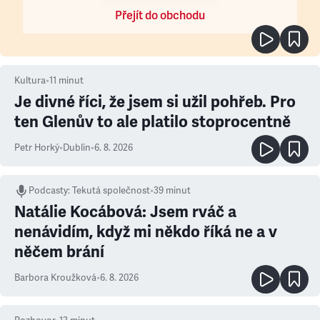
Přejít do obchodu
Kultura
•
11
minut
Je divné říci, že jsem si užil pohřeb. Pro
ten Glenův to ale platilo stoprocentně
Petr Horký
•
Dublin
•
6. 8. 2026
Podcasty
:
Tekutá společnost
•
39 minut
Natálie Kocábová: Jsem rváč a
nenávidím, když mi někdo říká ne a v
něčem brání
Barbora Kroužková
•
6. 8. 2026