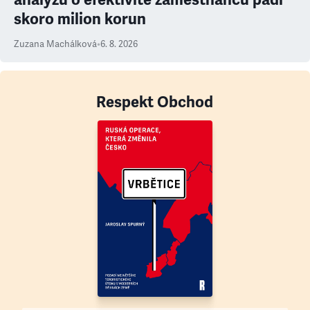
skoro milion korun
Zuzana Machálková
•
6. 8. 2026
Respekt Obchod