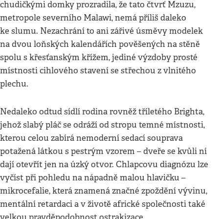
chudičkými domky prozradila, že tato čtvrť Mzuzu,
metropole severního Malawi, nemá příliš daleko
ke slumu. Nezachrání to ani zářivé úsměvy modelek
na dvou loňských kalendářích pověšených na stěně
spolu s křesťanským křížem, jediné výzdoby prosté
místnosti cihlového stavení se střechou z vlnitého
plechu.
Nedaleko odtud sídlí rodina rovněž tříletého Brighta,
jehož slabý pláč se odráží od stropu temné místnosti,
kterou celou zabírá nemoderní sedací souprava
potažená látkou s pestrým vzorem – dveře se kvůli ní
dají otevřít jen na úzký otvor. Chlapcovu diagnózu lze
vyčíst při pohledu na nápadně malou hlavičku –
mikrocefalie, která znamená značné zpoždění vývinu,
mentální retardaci a v životě africké společnosti také
velkou pravděpodobnost ostrakizace.