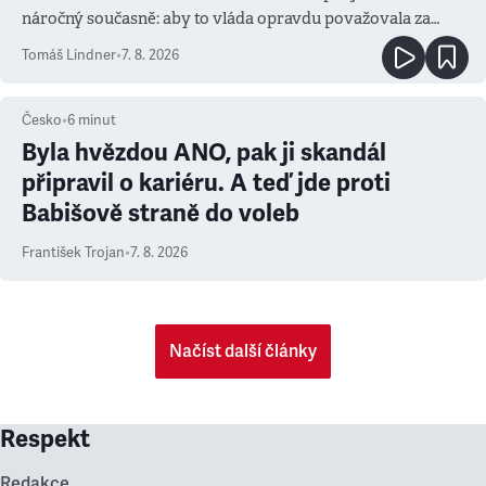
náročný současně: aby to vláda opravdu považovala za
prioritu
Tomáš Lindner
•
7. 8. 2026
Česko
•
6
minut
Byla hvězdou ANO, pak ji skandál
připravil o kariéru. A teď jde proti
Babišově straně do voleb
František Trojan
•
7. 8. 2026
Načíst další články
Respekt
Redakce