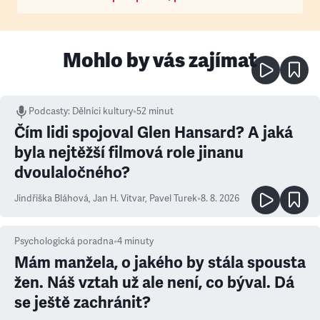
Mohlo by vás zajímat
Podcasty
:
Dělníci kultury
•
52 minut
Čím lidi spojoval Glen Hansard? A jaká
byla nejtěžší filmová role jinanu
dvoulaločného?
Jindřiška Bláhová
,
Jan H. Vitvar
,
Pavel Turek
•
8. 8. 2026
Psychologická poradna
•
4
minuty
Mám manžela, o jakého by stála spousta
žen. Náš vztah už ale není, co býval. Dá
se ještě zachránit?