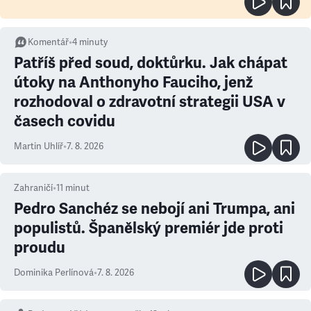
Komentář
•
4
minuty
Patříš před soud, doktůrku. Jak chápat
útoky na Anthonyho Fauciho, jenž
rozhodoval o zdravotní strategii USA v
časech covidu
Martin Uhlíř
•
7. 8. 2026
Zahraničí
•
11
minut
Pedro Sanchéz se nebojí ani Trumpa, ani
populistů. Španělský premiér jde proti
proudu
Dominika Perlínová
•
7. 8. 2026