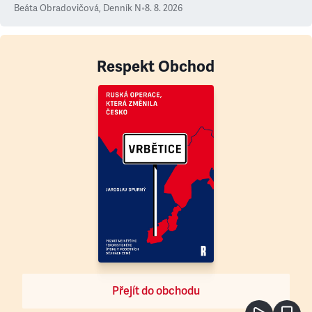
Beáta Obradovičová
,
Denník N
•
8. 8. 2026
Respekt Obchod
Přejít do obchodu