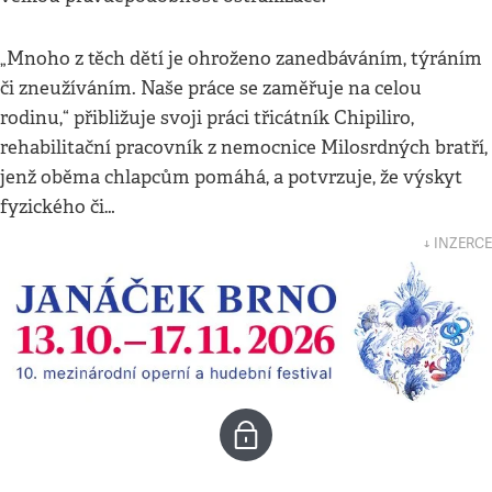
„Mnoho z těch dětí je ohroženo zanedbáváním, týráním
či zneužíváním. Naše práce se zaměřuje na celou
rodinu,“ přibližuje svoji práci třicátník Chipiliro,
rehabilitační pracovník z nemocnice Milosrdných bratří,
jenž oběma chlapcům pomáhá, a potvrzuje, že výskyt
fyzického či…
↓ INZERCE