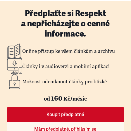
Předplaťte si Respekt
a nepřicházejte o cenné
informace.
Online přístup ke všem článkům a archivu
Články i v audioverzi a mobilní aplikaci
Možnost odemknout články pro blízké
160
od
Kč/měsíc
Koupit předplatné
Mám předplatné, přihlásím se