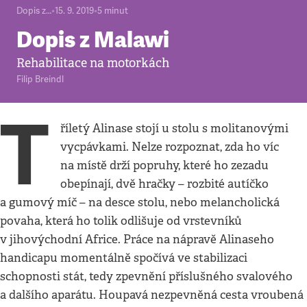
Dopis z…
•
15. 9. 2019
•
5
minut
Dopis z Malawi
Rehabilitace na motorkách
Filip Breindl
T
říletý Alinase stojí u stolu s molitanovými
vycpávkami. Nelze rozpoznat, zda ho víc
na místě drží popruhy, které ho zezadu
obepínají, dvě hračky – rozbité autíčko
a gumový míč – na desce stolu, nebo melancholická
povaha, která ho tolik odlišuje od vrstevníků
v jihovýchodní Africe. Práce na nápravě Alinaseho
handicapu momentálně spočívá ve stabilizaci
schopnosti stát, tedy zpevnění příslušného svalového
a dalšího aparátu. Houpavá nezpevněná cesta vroubená