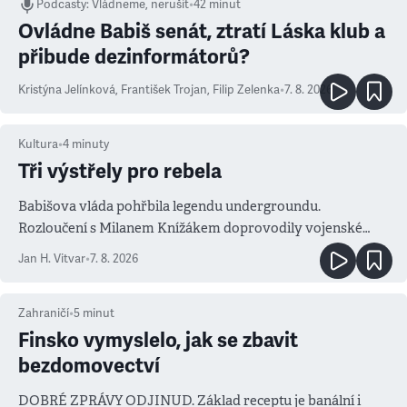
Podcasty
:
Vládneme, nerušit
•
42 minut
Ovládne Babiš senát, ztratí Láska klub a
přibude dezinformátorů?
Kristýna Jelínková
,
František Trojan
,
Filip Zelenka
•
7. 8. 2026
Kultura
•
4
minuty
Tři výstřely pro rebela
Babišova vláda pohřbila legendu undergroundu.
Rozloučení s Milanem Knížákem doprovodily vojenské
salvy i kritika pokrokářů
Jan H. Vitvar
•
7. 8. 2026
Zahraničí
•
5
minut
Finsko vymyslelo, jak se zbavit
bezdomovectví
DOBRÉ ZPRÁVY ODJINUD. Základ receptu je banální i