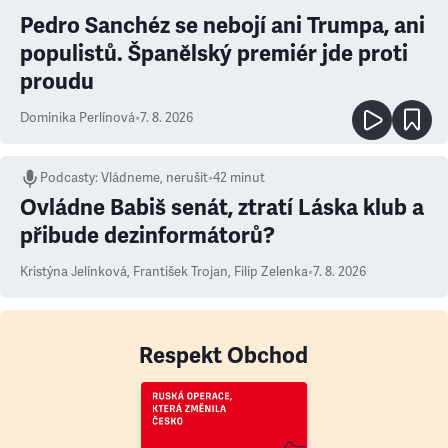
Pedro Sanchéz se nebojí ani Trumpa, ani
populistů. Španělský premiér jde proti
proudu
Dominika Perlínová
•
7. 8. 2026
Podcasty
:
Vládneme, nerušit
•
42 minut
Ovládne Babiš senát, ztratí Láska klub a
přibude dezinformátorů?
Kristýna Jelínková
,
František Trojan
,
Filip Zelenka
•
7. 8. 2026
Respekt Obchod