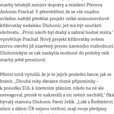
stavby tehdejší ministr dopravy a rezident Přerova
Antonín Prachař. V přesvědčení, že se vše snadno
zvládne, nařídil předělat projekt velké mimoúrovňové
křižovatky nedaleko Dluhonic, jež má být součástí
obchvatu. „První návrh byl drahý a zabíral hodně místa,“
vysvětluje Prachař. Nový projekt křižovatky ovšem
znovu otevřel již uzavřený proces územního rozhodnutí.
Dluhonickým se tak naskytla možnost do podoby celé
stavby ještě promluvit.
Místní totiž vytušili, že je to jejich poslední šance, jak se
bránit. „Dlouhé roky dáváme různé připomínky –
k posudku EIA, k územním plánům, nikdo na ně ale
nereagoval, prostě to nakreslili a nic měnit nechtěli,“ říká
bývalý starosta Dluhonic Pavel Ježík. „Lidé z Ředitelství
silnic a dálnic ČR nejsou vstřícní, mají svoje předpisy