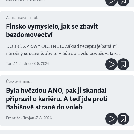
Zahraničí
•
5
minut
Finsko vymyslelo, jak se zbavit
bezdomovectví
DOBRÉ ZPRÁVY ODJINUD. Základ receptu je banální i
náročný současně: aby to vláda opravdu považovala za
prioritu
Tomáš Lindner
•
7. 8. 2026
Česko
•
6
minut
Byla hvězdou ANO, pak ji skandál
připravil o kariéru. A teď jde proti
Babišově straně do voleb
František Trojan
•
7. 8. 2026