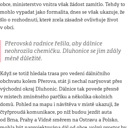
obce, ministerstvo vnitra však žádost zamítlo. Tehdy to
mohlo vypadat jako formalita, dnes se však ukazuje, že
šlo o rozhodnutí, které zcela zásadně ovlivňuje život
v obci.
Přerovská radnice řešila, aby dálnice
neohrozila chemičku. Dluhonice se jim zdály
méně důležité.
Když se totiž hledala trasa pro vedení dálničního
obchvatu kolem Přerova, stát ji nechal narýsovat přes
východní okraj Dluhonic. Dálnice tak povede přesně
v místech zmíněného parčíku a několika okolních
domů. Pohled na mapu i návštěva v místě ukazují, že
čtyřproudá komunikace, po níž budou jezdit auta
od Brna, Prahy a Vídně směrem na Ostravu a Polsko,
mohla být naprojektována dál od obce, volný prostor by