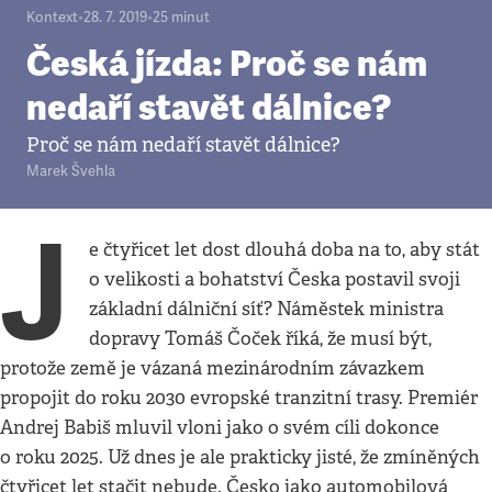
Kontext
•
28. 7. 2019
•
25
minut
Česká jízda: Proč se nám
nedaří stavět dálnice?
Proč se nám nedaří stavět dálnice?
Marek Švehla
J
e čtyřicet let dost dlouhá doba na to, aby stát
o velikosti a bohatství Česka postavil svoji
základní dálniční síť? Náměstek ministra
dopravy Tomáš Čoček říká, že musí být,
protože země je vázaná mezinárodním závazkem
propojit do roku 2030 evropské tranzitní trasy. Premiér
Andrej Babiš mluvil vloni jako o svém cíli dokonce
o roku 2025. Už dnes je ale prakticky jisté, že zmíněných
čtyřicet let stačit nebude. Česko jako automobilová