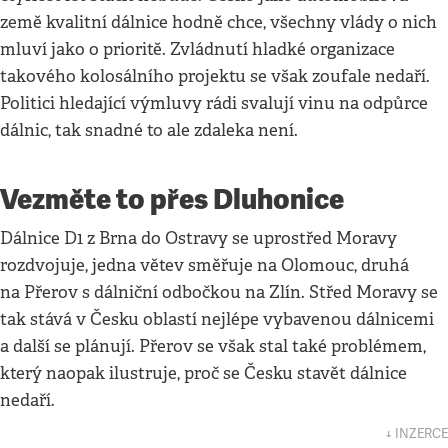
země kvalitní dálnice hodně chce, všechny vlády o nich
mluví jako o prioritě. Zvládnutí hladké organizace
takového kolosálního projektu se však zoufale nedaří.
Politici hledající výmluvy rádi svalují vinu na odpůrce
dálnic, tak snadné to ale zdaleka není.
Vezměte to přes Dluhonice
Dálnice D1 z Brna do Ostravy se uprostřed Moravy
rozdvojuje, jedna větev směřuje na Olomouc, druhá
na Přerov s dálniční odbočkou na Zlín. Střed Moravy se
tak stává v Česku oblastí nejlépe vybavenou dálnicemi
a další se plánují. Přerov se však stal také problémem,
který naopak ilustruje, proč se Česku stavět dálnice
nedaří.
↓ INZERCE