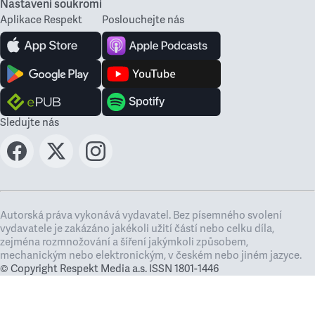
Nastavení soukromí
Aplikace Respekt
Poslouchejte nás
Sledujte nás
Autorská práva vykonává vydavatel. Bez písemného svolení
vydavatele je zakázáno jakékoli užití částí nebo celku díla,
zejména rozmnožování a šíření jakýmkoli způsobem,
mechanickým nebo elektronickým, v českém nebo jiném jazyce.
© Copyright Respekt Media a.s. ISSN 1801-1446