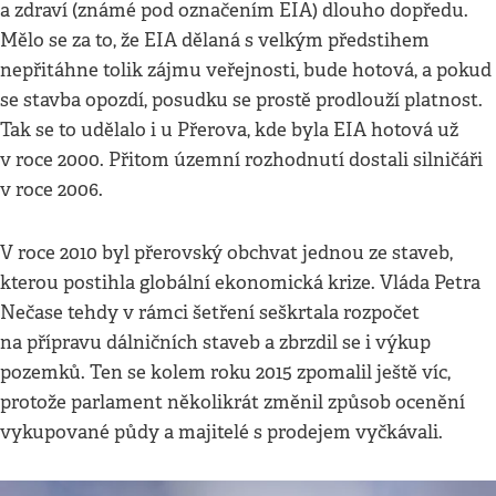
a zdraví (známé pod označením EIA) dlouho dopředu.
Mělo se za to, že EIA dělaná s velkým předstihem
nepřitáhne tolik zájmu veřejnosti, bude hotová, a pokud
se stavba opozdí, posudku se prostě prodlouží platnost.
Tak se to udělalo i u Přerova, kde byla EIA hotová už
v roce 2000. Přitom územní rozhodnutí dostali silničáři
v roce 2006.
V roce 2010 byl přerovský obchvat jednou ze staveb,
kterou postihla globální ekonomická krize. Vláda Petra
Nečase tehdy v rámci šetření seškrtala rozpočet
na přípravu dálničních staveb a zbrzdil se i výkup
pozemků. Ten se kolem roku 2015 zpomalil ještě víc,
protože parlament několikrát změnil způsob ocenění
vykupované půdy a majitelé s prodejem vyčkávali.