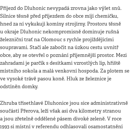
Příjezd do Dluhonic nevypadá zrovna jako výlet snů.
Silnice těsně před příjezdem do obce míjí chemičku,
hned za ní vykukují komíny strojírny. Prostoru těsně
u okraje Dluhonic nekompromisně dominuje rušná
železniční trať na Olomouc s rychle projíždějícími
soupravami. Stačí ale zabočit na úzkou cestu uvnitř
obce, aby se otevřel o poznání příjemnější prostor. Mezi
zahradami je parčík s desítkami vzrostlých lip, hřiště
místního sokola a malá venkovní hospoda. Za plotem se
ve vysoké trávě pasou koně. Hluk ze železnice je
odstíněn domky.
Zhruba třísethlavé Dluhonice jsou sice administrativně
součástí Přerova, leží však asi dva kilometry stranou
a jsou zřetelně oddělené pásem divoké zeleně. V roce
1993 si místní v referendu odhlasovali osamostatnění