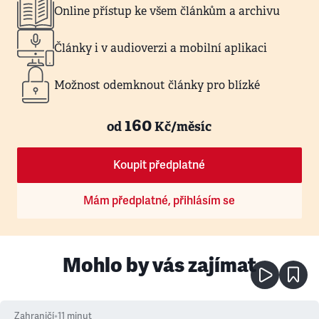
Online přístup ke všem článkům a archivu
Články i v audioverzi a mobilní aplikaci
Možnost odemknout články pro blízké
160
od
Kč/měsíc
Koupit předplatné
Mám předplatné, přihlásím se
Mohlo by vás zajímat
Zahraničí
•
11
minut