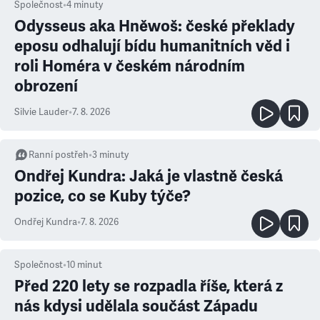
Společnost
•
4
minuty
Odysseus aka Hněwoš: české překlady
eposu odhalují bídu humanitních věd i
roli Homéra v českém národním
obrození
Silvie Lauder
•
7. 8. 2026
Ranní postřeh
•
3
minuty
Ondřej Kundra: Jaká je vlastně česká
pozice, co se Kuby týče?
Ondřej Kundra
•
7. 8. 2026
Společnost
•
10
minut
Před 220 lety se rozpadla říše, která z
nás kdysi udělala součást Západu