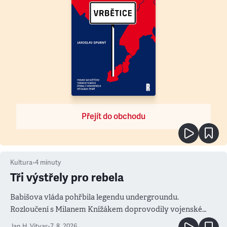
Přejít do obchodu
Kultura
•
4
minuty
Tři výstřely pro rebela
Babišova vláda pohřbila legendu undergroundu.
Rozloučení s Milanem Knížákem doprovodily vojenské
salvy i kritika pokrokářů
Jan H. Vitvar
•
7. 8. 2026