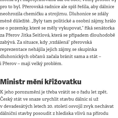
pro to byl. Přerovská radnice ale spíš řešila, aby dálnice
neohrozila chemičku a strojírnu. Dluhonice se zdály
méně důležité. „Byly tam politické a osobní zájmy, hrálo
se o pozemky, které se měly vykupovat,“ říká senátorka
za Přerov Jitka Seitlová, která se případem dlouhodobě
zabývá. Za situace, kdy „vzdálená“ přerovská
reprezentace nehájila jejich zájmy, se skupinka
dluhonických občanů začala bránit sama a stát –
i Přerov – mají velký problém.
Ministr mění křižovatku
K jeho porozumění je třeba vrátit se o řadu let zpět.
Český stát ve snaze urychlit stavbu dálnic si už
v devadesátých letech 20. století osvojil zvyk nechávat
dálniční stavby posoudit z hlediska vlivů na přírodu