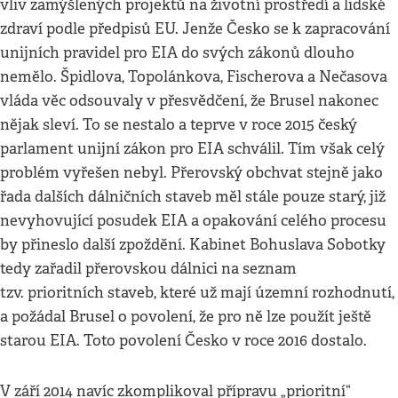
vliv zamýšlených projektů na životní prostředí a lidské
zdraví podle předpisů EU. Jenže Česko se k zapracování
unijních pravidel pro EIA do svých zákonů dlouho
nemělo. Špidlova, Topolánkova, Fischerova a Nečasova
vláda věc odsouvaly v přesvědčení, že Brusel nakonec
nějak sleví. To se nestalo a teprve v roce 2015 český
parlament unijní zákon pro EIA schválil. Tím však celý
problém vyřešen nebyl. Přerovský obchvat stejně jako
řada dalších dálničních staveb měl stále pouze starý, již
nevyhovující posudek EIA a opakování celého procesu
by přineslo další zpoždění. Kabinet Bohuslava Sobotky
tedy zařadil přerovskou dálnici na seznam
tzv. prioritních staveb, které už mají územní rozhodnutí,
a požádal Brusel o povolení, že pro ně lze použít ještě
starou EIA. Toto povolení Česko v roce 2016 dostalo.
V září 2014 navíc zkomplikoval přípravu „prioritní“