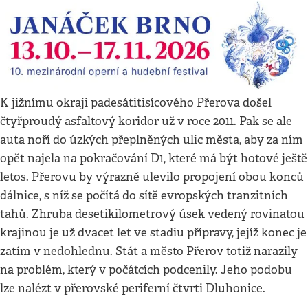
K jižnímu okraji padesátitisícového Přerova došel
čtyřproudý asfaltový koridor už v roce 2011. Pak se ale
auta noří do úzkých přeplněných ulic města, aby za ním
opět najela na pokračování D1, které má být hotové ještě
letos. Přerovu by výrazně ulevilo propojení obou konců
dálnice, s níž se počítá do sítě evropských tranzitních
tahů. Zhruba desetikilometrový úsek vedený rovinatou
krajinou je už dvacet let ve stadiu přípravy, jejíž konec je
zatím v nedohlednu. Stát a město Přerov totiž narazily
na problém, který v počátcích podcenily. Jeho podobu
lze nalézt v přerovské periferní čtvrti Dluhonice.