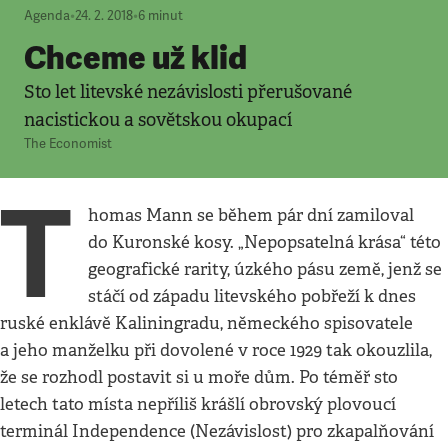
Agenda
•
24. 2. 2018
•
6
minut
Chceme už klid
Sto let litevské nezávislosti přerušované
nacistickou a sovětskou okupací
The Economist
T
homas Mann se během pár dní zamiloval
do Kuronské kosy. „Nepopsatelná krása“ této
geografické rarity, úzkého pásu země, jenž se
stáčí od západu litevského pobřeží k dnes
ruské enklávě Kaliningradu, německého spisovatele
a jeho manželku při dovolené v roce 1929 tak okouzlila,
že se rozhodl postavit si u moře dům. Po téměř sto
letech tato místa nepříliš krášlí obrovský plovoucí
terminál Independence (Nezávislost) pro zkapalňování