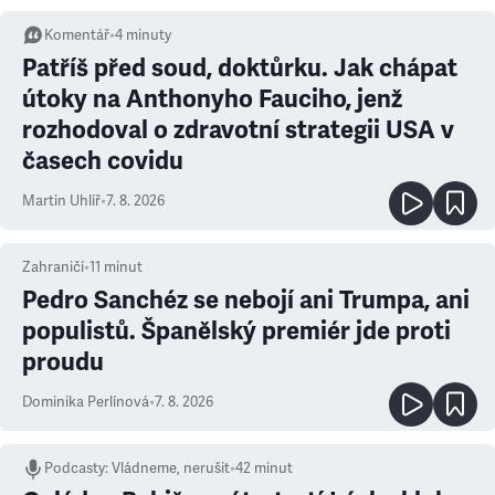
Komentář
•
4
minuty
Patříš před soud, doktůrku. Jak chápat
útoky na Anthonyho Fauciho, jenž
rozhodoval o zdravotní strategii USA v
časech covidu
Martin Uhlíř
•
7. 8. 2026
Zahraničí
•
11
minut
Pedro Sanchéz se nebojí ani Trumpa, ani
populistů. Španělský premiér jde proti
proudu
Dominika Perlínová
•
7. 8. 2026
Podcasty
:
Vládneme, nerušit
•
42 minut