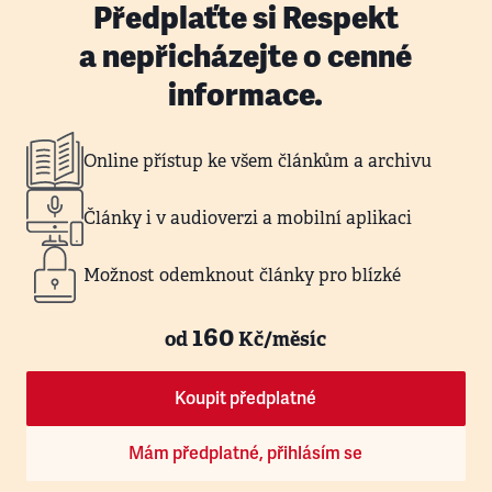
Předplaťte si Respekt
a nepřicházejte o cenné
informace.
Online přístup ke všem článkům a archivu
Články i v audioverzi a mobilní aplikaci
Možnost odemknout články pro blízké
160
od
Kč/měsíc
Koupit předplatné
Mám předplatné, přihlásím se