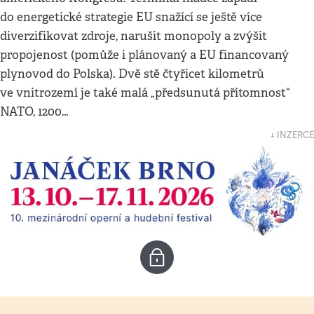
do energetické strategie EU snažící se ještě více
diverzifikovat zdroje, narušit monopoly a zvýšit
propojenost (pomůže i plánovaný a EU financovaný
plynovod do Polska). Dvě stě čtyřicet kilometrů
ve vnitrozemí je také malá „předsunutá přítomnost“
NATO, 1200…
↓ INZERCE