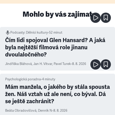
Mohlo by vás zajímat
Podcasty
:
Dělníci kultury
•
52 minut
Čím lidi spojoval Glen Hansard? A jaká
byla nejtěžší filmová role jinanu
dvoulaločného?
Jindřiška Bláhová
,
Jan H. Vitvar
,
Pavel Turek
•
8. 8. 2026
Psychologická poradna
•
4
minuty
Mám manžela, o jakého by stála spousta
žen. Náš vztah už ale není, co býval. Dá
se ještě zachránit?
Beáta Obradovičová
,
Denník N
•
8. 8. 2026