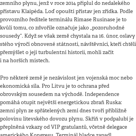
zemního plynu, jenž v roce 2014 připlul do nedalekého
přístavu Klaipėda. Loď opouští přístav jen zřídka. Podle
provozního ředitele terminálu Rimase Rusinase je to
kvůli tomu, co zdvořile označuje jako „pozoruhodné
sousedy“. Když se však země chystala na 16. únor, oslavy
stého výročí obnovené státnosti, návštěvníci, kteří chtěli
přemýšlet o její turbulentní historii, mohli začít
i na horších místech.
Pro některé země je nezávislost jen vojenská moc nebo
ekonomická síla. Pro Litvu je to ochrana před
obrovským sousedem na východě. Independence
pomáhá otupit největší energetickou zbraň Ruska:
zemní plyn ze spřátelených zemí dnes tvoří přibližně
polovinu litevského dovozu plynu. Skříň v podpalubí je
přeplněná vzkazy od VIP gratulantů, včetně delegace
amerického Kongresu. Terminál hladce zapadl