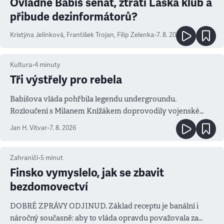
Ovládne Babiš senát, ztratí Láska klub a
přibude dezinformátorů?
Kristýna Jelínková
,
František Trojan
,
Filip Zelenka
•
7. 8. 2026
Kultura
•
4
minuty
Tři výstřely pro rebela
Babišova vláda pohřbila legendu undergroundu.
Rozloučení s Milanem Knížákem doprovodily vojenské
salvy i kritika pokrokářů
Jan H. Vitvar
•
7. 8. 2026
Zahraničí
•
5
minut
Finsko vymyslelo, jak se zbavit
bezdomovectví
DOBRÉ ZPRÁVY ODJINUD. Základ receptu je banální i
náročný současně: aby to vláda opravdu považovala za