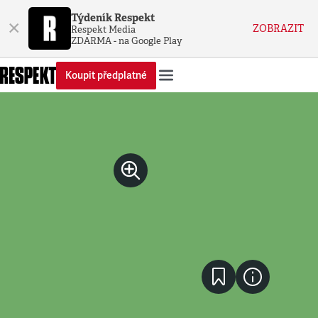
Týdeník Respekt
×
ZOBRAZIT
Respekt Media
ZDARMA - na Google Play
Koupit předplatné