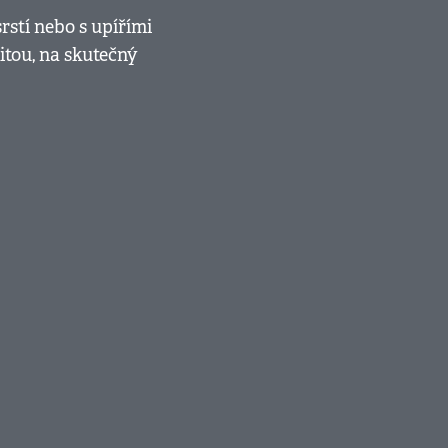
rstí nebo s upířími
itou, na skutečný