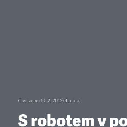
Civilizace
•
10. 2. 2018
•
9
minut
S robotem v po