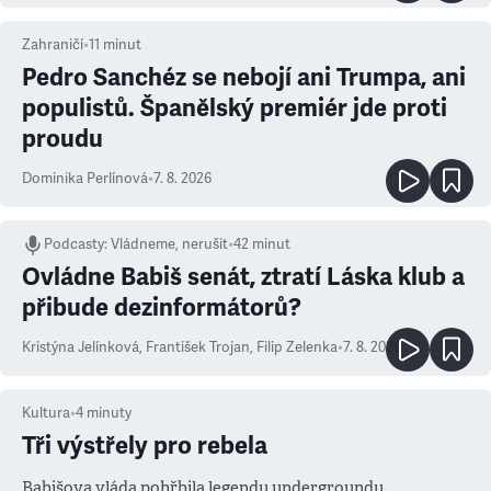
Zahraničí
•
11
minut
Pedro Sanchéz se nebojí ani Trumpa, ani
populistů. Španělský premiér jde proti
proudu
Dominika Perlínová
•
7. 8. 2026
Podcasty
:
Vládneme, nerušit
•
42 minut
Ovládne Babiš senát, ztratí Láska klub a
přibude dezinformátorů?
Kristýna Jelínková
,
František Trojan
,
Filip Zelenka
•
7. 8. 2026
Kultura
•
4
minuty
Tři výstřely pro rebela
Babišova vláda pohřbila legendu undergroundu.