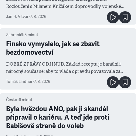
Rozloučení s Milanem Knížákem doprovodily vojenské
salvy i kritika pokrokářů
Jan H. Vitvar
•
7. 8. 2026
Zahraničí
•
5
minut
Finsko vymyslelo, jak se zbavit
bezdomovectví
DOBRÉ ZPRÁVY ODJINUD. Základ receptu je banální i
náročný současně: aby to vláda opravdu považovala za
prioritu
Tomáš Lindner
•
7. 8. 2026
Česko
•
6
minut
Byla hvězdou ANO, pak ji skandál
připravil o kariéru. A teď jde proti
Babišově straně do voleb