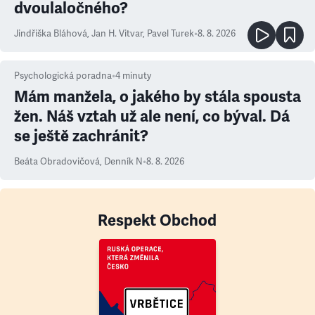
dvoulaločného?
Jindřiška Bláhová
,
Jan H. Vitvar
,
Pavel Turek
•
8. 8. 2026
Psychologická poradna
•
4
minuty
Mám manžela, o jakého by stála spousta
žen. Náš vztah už ale není, co býval. Dá
se ještě zachránit?
Beáta Obradovičová
,
Denník N
•
8. 8. 2026
Respekt Obchod