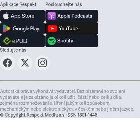
Aplikace Respekt
Poslouchejte nás
Sledujte nás
Autorská práva vykonává vydavatel. Bez písemného svolení
vydavatele je zakázáno jakékoli užití částí nebo celku díla,
zejména rozmnožování a šíření jakýmkoli způsobem,
mechanickým nebo elektronickým, v českém nebo jiném jazyce.
© Copyright Respekt Media a.s. ISSN 1801-1446