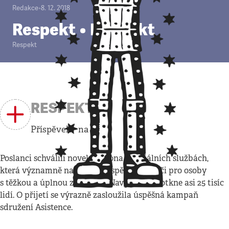
Redakce
•
8. 12. 2018
Respekt • Despekt
Respekt
RESPEKT
Příspěvek na péči
Poslanci schválili novelu zákona o sociálních službách,
která významně navyšuje příspěvek na péči pro osoby
s těžkou a úplnou závislostí. Navýšení se dotkne asi 25 tisíc
lidí. O přijetí se výrazně zasloužila úspěšná kampaň
sdružení Asistence.