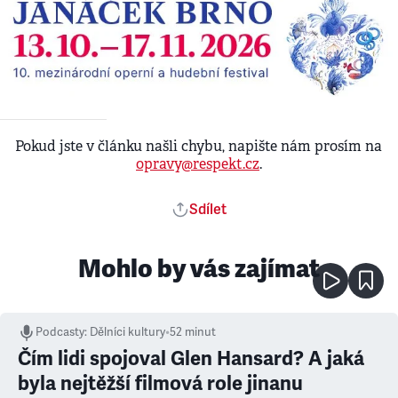
Pokud jste v článku našli chybu, napište nám prosím na
opravy@respekt.cz
.
Sdílet
Mohlo by vás zajímat
Podcasty
:
Dělníci kultury
•
52 minut
Čím lidi spojoval Glen Hansard? A jaká
byla nejtěžší filmová role jinanu