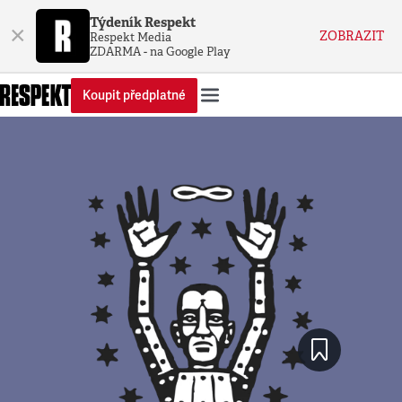
Týdeník Respekt
×
ZOBRAZIT
Respekt Media
ZDARMA - na Google Play
Koupit předplatné