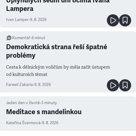
Uplynulých sedm dní očima Ivana
Lampera
Ivan Lamper
•
9. 8. 2026
Komentář
•
6
minut
Demokratická strana řeší špatné
problémy
Cesta k dělnickým voličům by měla začít ústupem
od kulturních témat
Fareed Zakaria
•
9. 8. 2026
Jeden den v životě
•
3
minuty
Meditace s mandelinkou
Kateřina Švermová
•
9. 8. 2026