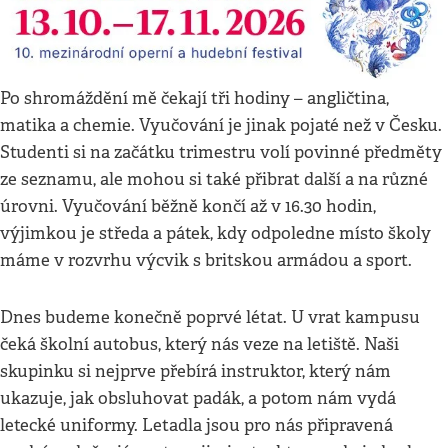
Po shromáždění mě čekají tři hodiny – angličtina,
matika a chemie. Vyučování je jinak pojaté než v Česku.
Studenti si na začátku trimestru volí povinné předměty
ze seznamu, ale mohou si také přibrat další a na různé
úrovni. Vyučování běžně končí až v 16.30 hodin,
výjimkou je středa a pátek, kdy odpoledne místo školy
máme v rozvrhu výcvik s britskou armádou a sport.
Dnes budeme konečně poprvé létat. U vrat kampusu
čeká školní autobus, který nás veze na letiště. Naši
skupinku si nejprve přebírá instruktor, který nám
ukazuje, jak obsluhovat padák, a potom nám vydá
letecké uniformy. Letadla jsou pro nás připravená