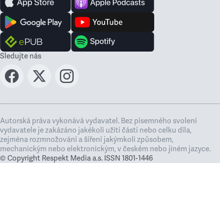
Sledujte nás
Autorská práva vykonává vydavatel. Bez písemného svolení
vydavatele je zakázáno jakékoli užití částí nebo celku díla,
zejména rozmnožování a šíření jakýmkoli způsobem,
mechanickým nebo elektronickým, v českém nebo jiném jazyce.
© Copyright Respekt Media a.s. ISSN 1801-1446