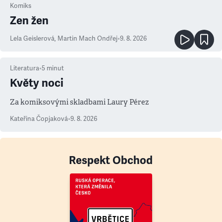
Komiks
Zen žen
Lela Geislerová
,
Martin Mach Ondřej
•
9. 8. 2026
Literatura
•
5
minut
Květy noci
Za komiksovými skladbami Laury Pérez
Kateřina Čopjaková
•
9. 8. 2026
Respekt Obchod