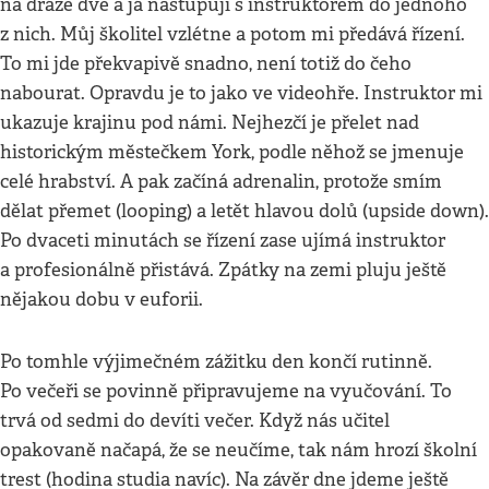
na dráze dvě a já nastupuji s instruktorem do jednoho
z nich. Můj školitel vzlétne a potom mi předává řízení.
To mi jde překvapivě snadno, není totiž do čeho
nabourat. Opravdu je to jako ve videohře. Instruktor mi
ukazuje krajinu pod námi. Nejhezčí je přelet nad
historickým městečkem York, podle něhož se jmenuje
celé hrabství. A pak začíná adrenalin, protože smím
dělat přemet (looping) a letět hlavou dolů (upside down).
Po dvaceti minutách se řízení zase ujímá instruktor
a profesionálně přistává. Zpátky na zemi pluju ještě
nějakou dobu v euforii.
Po tomhle výjimečném zážitku den končí rutinně.
Po večeři se povinně připravujeme na vyučování. To
trvá od sedmi do devíti večer. Když nás učitel
opakovaně načapá, že se neučíme, tak nám hrozí školní
trest (hodina studia navíc). Na závěr dne jdeme ještě