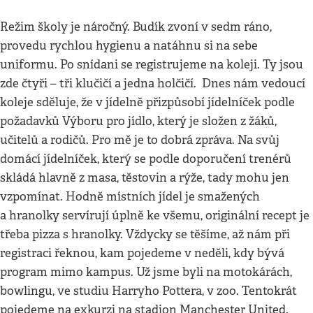
Režim školy je náročný. Budík zvoní v sedm ráno,
provedu rychlou hygienu a natáhnu si na sebe
uniformu. Po snídani se registrujeme na koleji. Ty jsou
zde čtyři – tři klučičí a jedna holčičí. Dnes nám vedoucí
koleje sděluje, že v jídelně přizpůsobí jídelníček podle
požadavků Výboru pro jídlo, který je složen z žáků,
učitelů a rodičů. Pro mě je to dobrá zpráva. Na svůj
domácí jídelníček, který se podle doporučení trenérů
skládá hlavně z masa, těstovin a rýže, tady mohu jen
vzpomínat. Hodně místních jídel je smažených
a hranolky servírují úplně ke všemu, originální recept je
třeba pizza s hranolky. Vždycky se těšíme, až nám při
registraci řeknou, kam pojedeme v neděli, kdy bývá
program mimo kampus. Už jsme byli na motokárách,
bowlingu, ve studiu Harryho Pottera, v zoo. Tentokrát
pojedeme na exkurzi na stadion Manchester United.