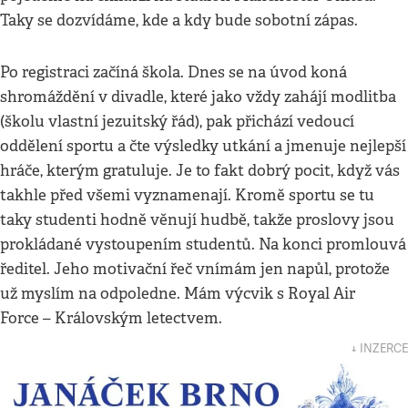
Taky se dozvídáme, kde a kdy bude sobotní zápas.
Po registraci začíná škola. Dnes se na úvod koná
shromáždění v divadle, které jako vždy zahájí modlitba
(školu vlastní jezuitský řád), pak přichází vedoucí
oddělení sportu a čte výsledky utkání a jmenuje nejlepší
hráče, kterým gratuluje. Je to fakt dobrý pocit, když vás
takhle před všemi vyznamenají. Kromě sportu se tu
taky studenti hodně věnují hudbě, takže proslovy jsou
prokládané vystoupením studentů. Na konci promlouvá
ředitel. Jeho motivační řeč vnímám jen napůl, protože
už myslím na odpoledne. Mám výcvik s Royal Air
Force – Královským letectvem.
↓ INZERCE