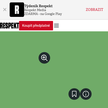
Týdeník Respekt
×
ZOBRAZIT
Respekt Media
ZDARMA - na Google Play
Koupit předplatné