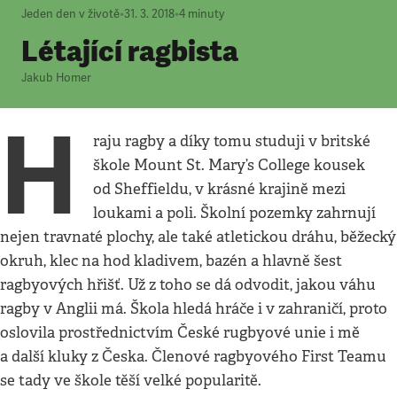
Jeden den v životě
•
31. 3. 2018
•
4
minuty
Létající ragbista
Jakub Homer
H
raju ragby a díky tomu studuji v britské
škole Mount St. Mary’s College kousek
od Sheffieldu, v krásné krajině mezi
loukami a poli. Školní pozemky zahrnují
nejen travnaté plochy, ale také atletickou dráhu, běžecký
okruh, klec na hod kladivem, bazén a hlavně šest
ragbyových hřišť. Už z toho se dá odvodit, jakou váhu
ragby v Anglii má. Škola hledá hráče i v zahraničí, proto
oslovila prostřednictvím České rugbyové unie i mě
a další kluky z Česka. Členové ragbyového First Teamu
se tady ve škole těší velké popularitě.