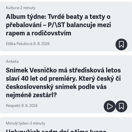
Kultura
•
2
minuty
Album týdne: Tvrdé beaty a texty o
přebalování – P/\ST balancuje mezi
rapem a rodičovstvím
Eliška Palušová
•
9. 8. 2026
Anketa
Snímek Vesničko má středisková letos
slaví 40 let od premiéry. Který český či
československý snímek podle vás
nejméně zestárl?
Respekt
•
9. 8. 2026
Minulý týden
•
3
minuty