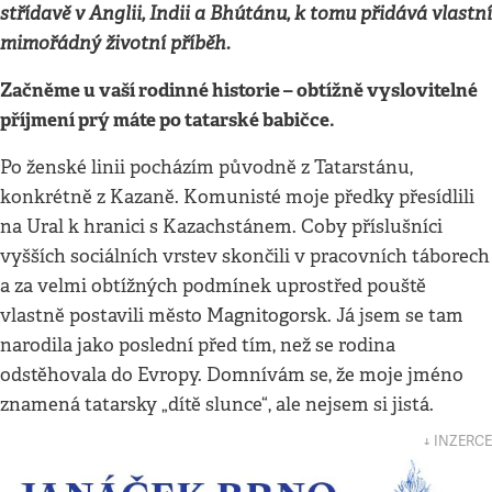
střídavě v Anglii, Indii a Bhútánu, k tomu přidává vlastní
mimořádný životní příběh.
Začněme u vaší rodinné historie – obtížně vyslovitelné
příjmení prý máte po tatarské babičce.
Po ženské linii pocházím původně z Tatarstánu,
konkrétně z Kazaně. Komunisté moje předky přesídlili
na Ural k hranici s Kazachstánem. Coby příslušníci
vyšších sociálních vrstev skončili v pracovních táborech
a za velmi obtížných podmínek uprostřed pouště
vlastně postavili město Magnitogorsk. Já jsem se tam
narodila jako poslední před tím, než se rodina
odstěhovala do Evropy. Domnívám se, že moje jméno
znamená tatarsky „dítě slunce“, ale nejsem si jistá.
↓ INZERCE