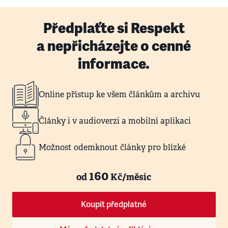
Předplaťte si Respekt
a nepřicházejte o cenné
informace.
Online přístup ke všem článkům a archivu
Články i v audioverzi a mobilní aplikaci
Možnost odemknout články pro blízké
160
od
Kč/měsíc
Koupit předplatné