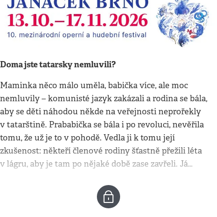
Doma jste tatarsky nemluvili?
Maminka něco málo uměla, babička více, ale moc
nemluvily – komunisté jazyk zakázali a rodina se bála,
aby se děti náhodou někde na veřejnosti neprořekly
v tatarštině. Prababička se bála i po revoluci, nevěřila
tomu, že už je to v pohodě. Vedla ji k tomu její
zkušenost: někteří členové rodiny šťastně přežili léta
v lágru, aby je tam po nějaké době zase zavřeli. Já…