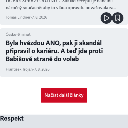
DOBRÉ ZPRÁVY ODJINUD. Základ receptu je banální i
náročný současně: aby to vláda opravdu považovala za
prioritu
Tomáš Lindner
•
7. 8. 2026
Česko
•
6
minut
Byla hvězdou ANO, pak ji skandál
připravil o kariéru. A teď jde proti
Babišově straně do voleb
František Trojan
•
7. 8. 2026
Načíst další články
Respekt