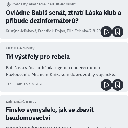
Podcasty
:
Vládneme, nerušit
•
42 minut
Ovládne Babiš senát, ztratí Láska klub a
přibude dezinformátorů?
Kristýna Jelínková
,
František Trojan
,
Filip Zelenka
•
7. 8. 2026
Kultura
•
4
minuty
Tři výstřely pro rebela
Babišova vláda pohřbila legendu undergroundu.
Rozloučení s Milanem Knížákem doprovodily vojenské
salvy i kritika pokrokářů
Jan H. Vitvar
•
7. 8. 2026
Zahraničí
•
5
minut
Finsko vymyslelo, jak se zbavit
bezdomovectví