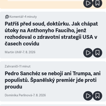
Komentář
•
4
minuty
Patříš před soud, doktůrku. Jak chápat
útoky na Anthonyho Fauciho, jenž
rozhodoval o zdravotní strategii USA v
časech covidu
Martin Uhlíř
•
7. 8. 2026
Zahraničí
•
11
minut
Pedro Sanchéz se nebojí ani Trumpa, ani
populistů. Španělský premiér jde proti
proudu
Dominika Perlínová
•
7. 8. 2026