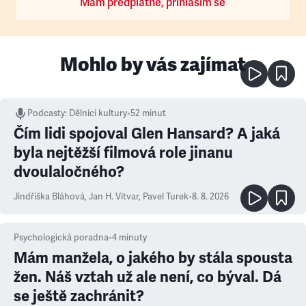
Mám předplatné, přihlásím se
Mohlo by vás zajímat
Podcasty
:
Dělníci kultury
•
52 minut
Čím lidi spojoval Glen Hansard? A jaká
byla nejtěžší filmová role jinanu
dvoulaločného?
Jindřiška Bláhová
,
Jan H. Vitvar
,
Pavel Turek
•
8. 8. 2026
Psychologická poradna
•
4
minuty
Mám manžela, o jakého by stála spousta
žen. Náš vztah už ale není, co býval. Dá
se ještě zachránit?