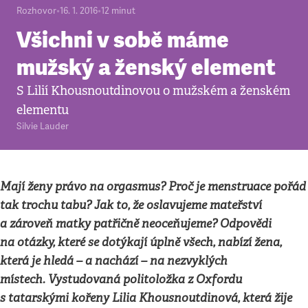
Rozhovor
•
16. 1. 2016
•
12
minut
Všichni v sobě máme
mužský a ženský element
S Lilií Khousnoutdinovou o mužském a ženském
elementu
Silvie Lauder
Mají ženy právo na orgasmus? Proč je menstruace pořád
tak trochu tabu? Jak to, že oslavujeme mateřství
a zároveň matky patřičně neoceňujeme? Odpovědi
na otázky, které se dotýkají úplně všech, nabízí žena,
která je hledá – a nachází – na nezvyklých
místech. Vystudovaná politoložka z Oxfordu
s tatarskými kořeny Lilia Khousnoutdinová, která žije