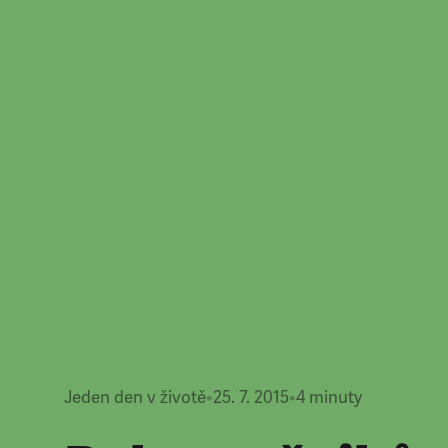
Jeden den v životě
•
25. 7. 2015
•
4
minuty