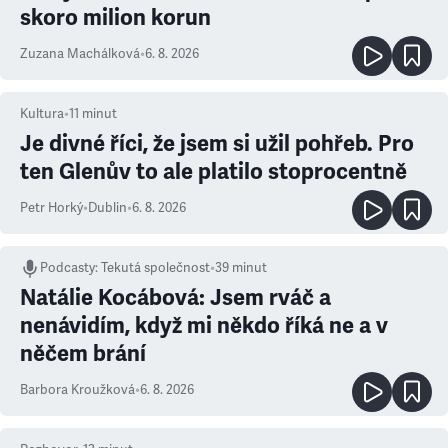
skoro milion korun
Zuzana Machálková
•
6. 8. 2026
Kultura
•
11
minut
Je divné říci, že jsem si užil pohřeb. Pro
ten Glenův to ale platilo stoprocentně
Petr Horký
•
Dublin
•
6. 8. 2026
Podcasty
:
Tekutá společnost
•
39 minut
Natálie Kocábová: Jsem rváč a
nenávidím, když mi někdo říká ne a v
něčem brání
Barbora Kroužková
•
6. 8. 2026