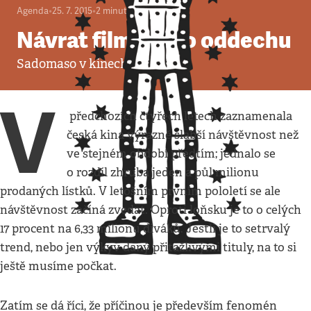
Agenda
•
25. 7. 2015
•
2
minuty
Návrat filmového oddechu
Sadomaso v kinech
V
předchozích čtyřech letech zaznamenala
česká kina výrazně slabší návštěvnost než
ve stejném období předtím; jednalo se
o rozdíl zhruba jeden a půl milionu
prodaných lístků. V letošním prvním pololetí se ale
návštěvnost začíná zvedat. Oproti loňsku je to o celých
17 procent na 6,33 milionu diváků. Jestli je to setrvalý
trend, nebo jen výkyv daný přitažlivými tituly, na to si
ještě musíme počkat.
Zatím se dá říci, že příčinou je především fenomén