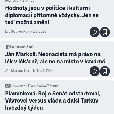
Rozhovor
•
12
minut
Hodnoty jsou v politice i kulturní
diplomacii přítomné vždycky. Jen se
teď možná změní
Eva Soukeníková
•
6. 8. 2026
Komentář
•
8
minut
Ján Markoš: Neonacista má právo na
lék v lékárně, ale ne na místo v kavárně
Ján Markoš
,
Denník N
•
6. 8. 2026
Newsletter
:
Plamínková
•
7
minut
Plamínková: Boj o Senát odstartoval,
Vávrovci versus vláda a další Turkův
hvězdný týden