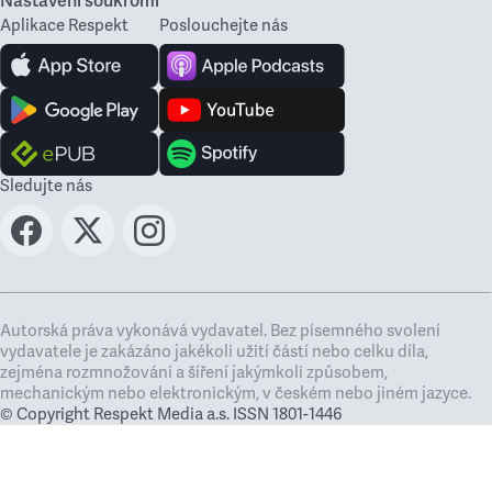
Nastavení soukromí
Aplikace Respekt
Poslouchejte nás
Sledujte nás
Autorská práva vykonává vydavatel. Bez písemného svolení
vydavatele je zakázáno jakékoli užití částí nebo celku díla,
zejména rozmnožování a šíření jakýmkoli způsobem,
mechanickým nebo elektronickým, v českém nebo jiném jazyce.
© Copyright Respekt Media a.s. ISSN 1801-1446