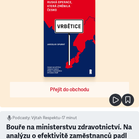
Přejít do obchodu
Podcasty
:
Výtah Respektu
•
17 minut
Bouře na ministerstvu zdravotnictví. Na
analýzu o efektivitě zaměstnanců padl