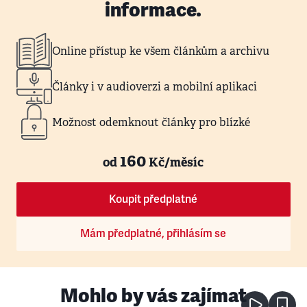
informace.
Online přístup ke všem článkům a archivu
Články i v audioverzi a mobilní aplikaci
Možnost odemknout články pro blízké
160
od
Kč/měsíc
Koupit předplatné
Mám předplatné, přihlásím se
Mohlo by vás zajímat