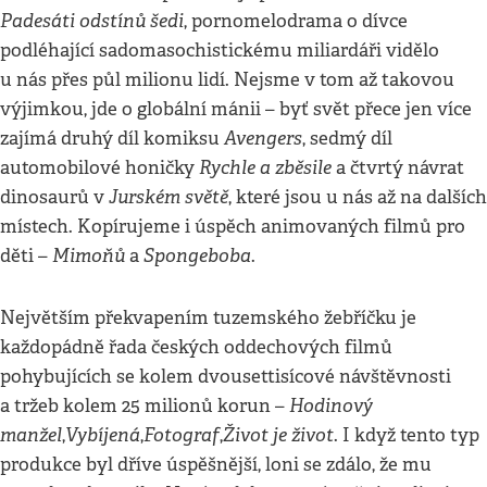
Padesáti odstínů šedi
, pornomelodrama o dívce
podléhající sadomasochistickému miliardáři vidělo
u nás přes půl milionu lidí. Nejsme v tom až takovou
výjimkou, jde o globální mánii – byť svět přece jen více
Avengers
zajímá druhý díl komiksu
, sedmý díl
Rychle a zběsile
automobilové honičky
a čtvrtý návrat
Jurském světě
dinosaurů v
, které jsou u nás až na dalších
místech. Kopírujeme i úspěch animovaných filmů pro
Mimoňů
Spongeboba
děti –
a
.
Největším překvapením tuzemského žebříčku je
každopádně řada českých oddechových filmů
pohybujících se kolem dvousettisícové návštěvnosti
Hodinový
a tržeb kolem 25 milionů korun –
manžel
Vybíjená
Fotograf
Život je život
,
,
,
. I když tento typ
produkce byl dříve úspěšnější, loni se zdálo, že mu