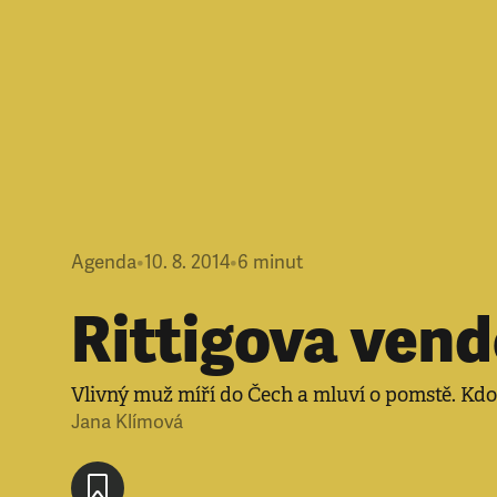
Agenda
•
10. 8. 2014
•
6
minut
Rittigova ven
Vlivný muž míří do Čech a mluví o pomstě. Kdo
Jana Klímová