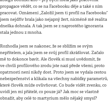
propagace vědět, co se na Facebooku děje a také s ním
pracovat. Oznámení „Založil jsem ti profil na Facebooku“
jsem nejdřív brala jako nejapný žert, nicméně mě realita
dneška dohnala. A tak jsem se z naprostého ignoranta
stala jednou z mnoha.
Rozhodla jsem se nakonec, že se sblížím se svým
nepřítelem, a jala jsem se svůj profil zkrášlovat. Začalo
mě to dokonce bavit. Ale člověk si musí uvědomit, že
ve chvíli profilového zrodu jste nazí přede všemi, proto
opatrnosti není nikdy dost. Proto jsem se vydala cestou
nebezpečenství a klikala na všechny nabídky parametrů,
které člověk může ovlivňovat. Co bude vidět zvenku, co
uvidí jen mí přátelé, co pouze já? Jak moc se vlastně
obnažit, aby celé to martyrium mělo nějaký smysl?