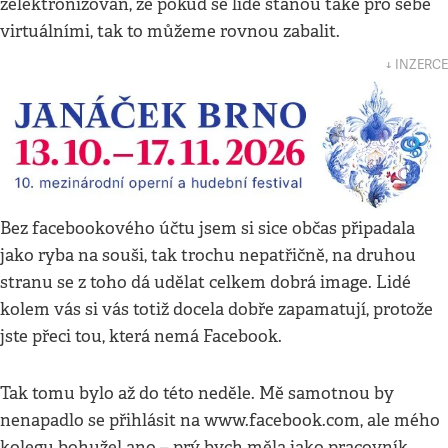
zelektronizován, že pokud se lidé stanou také pro sebe
virtuálními, tak to můžeme rovnou zabalit.
↓ INZERCE
Bez facebookového účtu jsem si sice občas připadala
jako ryba na souši, tak trochu nepatřičně, na druhou
stranu se z toho dá udělat celkem dobrá image. Lidé
kolem vás si vás totiž docela dobře zapamatují, protože
jste přeci tou, která nemá Facebook.
Tak tomu bylo až do této neděle. Mě samotnou by
nenapadlo se přihlásit na www.facebook.com, ale mého
kolegu bohužel ano – prý bych měla jako pracovník