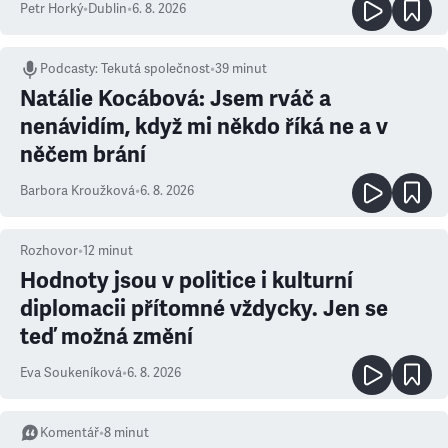
Petr Horký
•
Dublin
•
6. 8. 2026
Podcasty
:
Tekutá společnost
•
39 minut
Natálie Kocábová: Jsem rváč a
nenávidím, když mi někdo říká ne a v
něčem brání
Barbora Kroužková
•
6. 8. 2026
Rozhovor
•
12
minut
Hodnoty jsou v politice i kulturní
diplomacii přítomné vždycky. Jen se
teď možná změní
Eva Soukeníková
•
6. 8. 2026
Komentář
•
8
minut