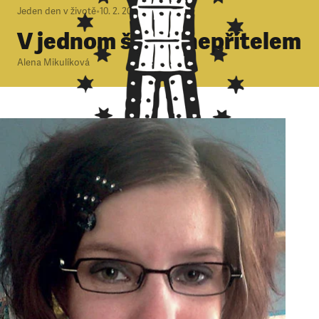
Jeden den v životě
•
10. 2. 2013
•
4
minuty
V jednom šiku s nepřítelem
Alena Mikulíková