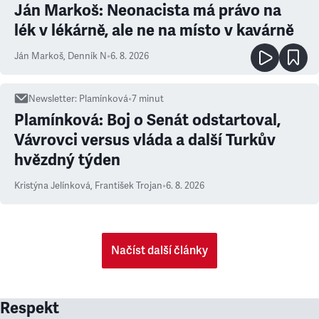
Ján Markoš: Neonacista má právo na
lék v lékárně, ale ne na místo v kavárně
Ján Markoš
,
Denník N
•
6. 8. 2026
Newsletter
:
Plamínková
•
7
minut
Plamínková: Boj o Senát odstartoval,
Vávrovci versus vláda a další Turkův
hvězdný týden
Kristýna Jelínková
,
František Trojan
•
6. 8. 2026
Načíst další články
Respekt