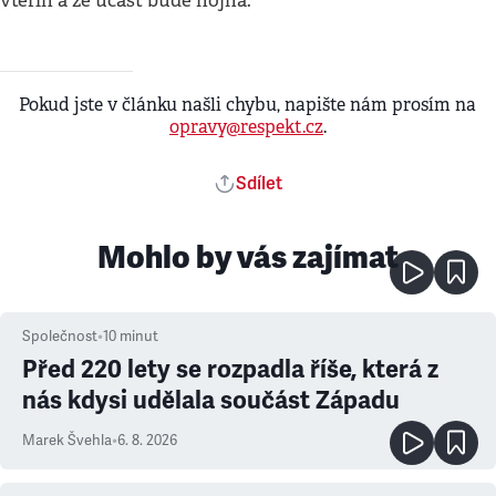
vteřin a že účast bude hojná.
Pokud jste v článku našli chybu, napište nám prosím na
opravy@respekt.cz
.
Sdílet
Mohlo by vás zajímat
Společnost
•
10
minut
Před 220 lety se rozpadla říše, která z
nás kdysi udělala součást Západu
Marek Švehla
•
6. 8. 2026