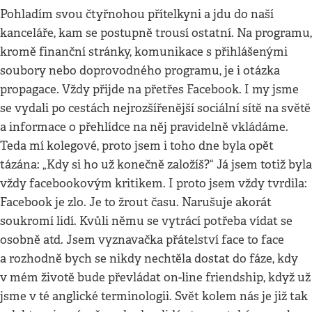
Pohladím svou čtyřnohou přítelkyni a jdu do naší
kanceláře, kam se postupně trousí ostatní. Na programu,
kromě finanční stránky, komunikace s přihlášenými
soubory nebo doprovodného programu, je i otázka
propagace. Vždy přijde na přetřes Facebook. I my jsme
se vydali po cestách nejrozšířenější sociální sítě na světě
a informace o přehlídce na něj pravidelně vkládáme.
Teda mí kolegové, proto jsem i toho dne byla opět
tázána: „Kdy si ho už konečně založíš?“ Já jsem totiž byla
vždy facebookovým kritikem. I proto jsem vždy tvrdila:
Facebook je zlo. Je to žrout času. Narušuje akorát
soukromí lidí. Kvůli němu se vytrácí potřeba vídat se
osobně atd. Jsem vyznavačka přátelství face to face
a rozhodně bych se nikdy nechtěla dostat do fáze, kdy
v mém životě bude převládat on-line friendship, když už
jsme v té anglické terminologii. Svět kolem nás je již tak