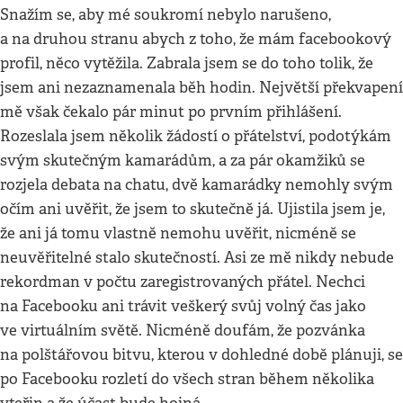
Snažím se, aby mé soukromí nebylo narušeno,
a na druhou stranu abych z toho, že mám facebookový
profil, něco vytěžila. Zabrala jsem se do toho tolik, že
jsem ani nezaznamenala běh hodin. Největší překvapení
mě však čekalo pár minut po prvním přihlášení.
Rozeslala jsem několik žádostí o přátelství, podotýkám
svým skutečným kamarádům, a za pár okamžiků se
rozjela debata na chatu, dvě kamarádky nemohly svým
očím ani uvěřit, že jsem to skutečně já. Ujistila jsem je,
že ani já tomu vlastně nemohu uvěřit, nicméně se
neuvěřitelné stalo skutečností. Asi ze mě nikdy nebude
rekordman v počtu zaregistrovaných přátel. Nechci
na Facebooku ani trávit veškerý svůj volný čas jako
ve virtuálním světě. Nicméně doufám, že pozvánka
na polštářovou bitvu, kterou v dohledné době plánuji, se
po Facebooku rozletí do všech stran během několika