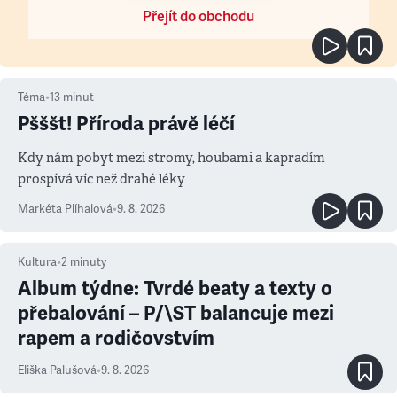
Přejít do obchodu
Téma
•
13
minut
Pšššt! Příroda právě léčí
Kdy nám pobyt mezi stromy, houbami a kapradím
prospívá víc než drahé léky
Markéta Plíhalová
•
9. 8. 2026
Kultura
•
2
minuty
Album týdne: Tvrdé beaty a texty o
přebalování – P/\ST balancuje mezi
rapem a rodičovstvím
Eliška Palušová
•
9. 8. 2026