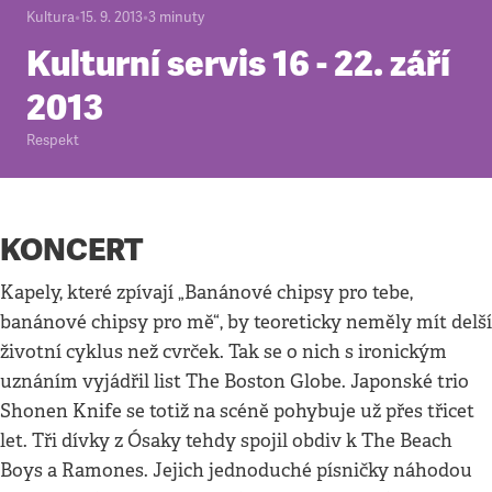
Kultura
•
15. 9. 2013
•
3
minuty
Kulturní servis 16 - 22. září
2013
Respekt
KONCERT
Kapely, které zpívají „Banánové chipsy pro tebe,
banánové chipsy pro mě“, by teoreticky neměly mít delší
životní cyklus než cvrček. Tak se o nich s ironickým
uznáním vyjádřil list The Boston Globe. Japonské trio
Shonen Knife se totiž na scéně pohybuje už přes třicet
let. Tři dívky z Ósaky tehdy spojil obdiv k The Beach
Boys a Ramones. Jejich jednoduché písničky náhodou