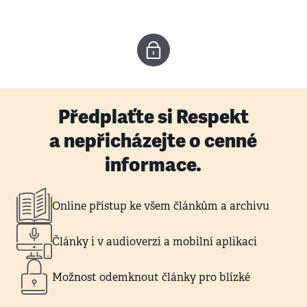
Předplaťte si Respekt
a nepřicházejte o cenné
informace.
Online přístup ke všem článkům a archivu
Články i v audioverzi a mobilní aplikaci
Možnost odemknout články pro blízké