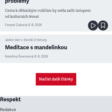
problémy
Cesta k dělnickým voličům by měla začít ústupem
od kulturních témat
Fareed Zakaria
•
9. 8. 2026
Jeden den v životě
•
3
minuty
Meditace s mandelinkou
Kateřina Švermová
•
9. 8. 2026
Načíst další články
Respekt
Redakce