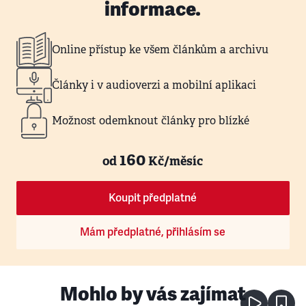
informace.
Online přístup ke všem článkům a archivu
Články i v audioverzi a mobilní aplikaci
Možnost odemknout články pro blízké
160
od
Kč/měsíc
Koupit předplatné
Mám předplatné, přihlásím se
Mohlo by vás zajímat