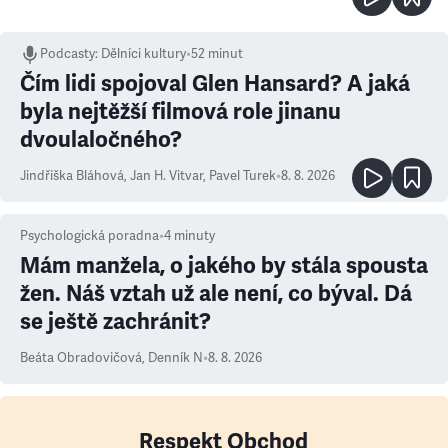
Podcasty
:
Dělníci kultury
•
52 minut
Čím lidi spojoval Glen Hansard? A jaká
byla nejtěžší filmová role jinanu
dvoulaločného?
Jindřiška Bláhová
,
Jan H. Vitvar
,
Pavel Turek
•
8. 8. 2026
Psychologická poradna
•
4
minuty
Mám manžela, o jakého by stála spousta
žen. Náš vztah už ale není, co býval. Dá
se ještě zachránit?
Beáta Obradovičová
,
Denník N
•
8. 8. 2026
Respekt Obchod