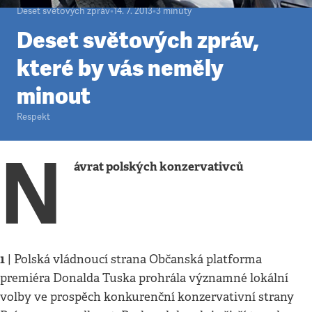
Deset světových zpráv
•
14. 7. 2013
•
3
minuty
Deset světových zpráv,
které by vás neměly
minout
Respekt
N
ávrat polských konzervativců
1
| Polská vládnoucí strana Občanská platforma
premiéra Donalda Tuska prohrála významné lokální
volby ve prospěch konkurenční konzervativní strany