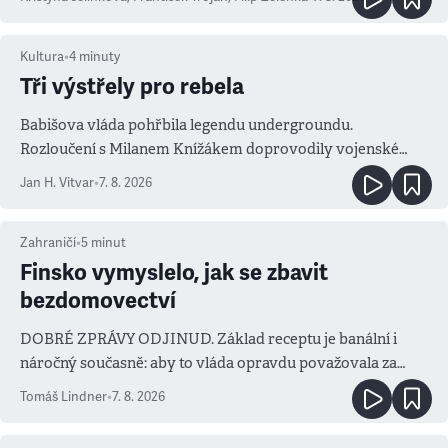
Kultura
•
4
minuty
Tři výstřely pro rebela
Babišova vláda pohřbila legendu undergroundu.
Rozloučení s Milanem Knížákem doprovodily vojenské
salvy i kritika pokrokářů
Jan H. Vitvar
•
7. 8. 2026
Zahraničí
•
5
minut
Finsko vymyslelo, jak se zbavit
bezdomovectví
DOBRÉ ZPRÁVY ODJINUD. Základ receptu je banální i
náročný současně: aby to vláda opravdu považovala za
prioritu
Tomáš Lindner
•
7. 8. 2026