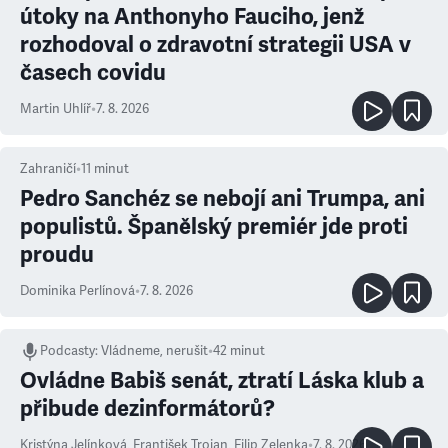
útoky na Anthonyho Fauciho, jenž
rozhodoval o zdravotní strategii USA v
časech covidu
Martin Uhlíř
•
7. 8. 2026
Zahraničí
•
11
minut
Pedro Sanchéz se nebojí ani Trumpa, ani
populistů. Španělský premiér jde proti
proudu
Dominika Perlínová
•
7. 8. 2026
Podcasty
:
Vládneme, nerušit
•
42 minut
Ovládne Babiš senát, ztratí Láska klub a
přibude dezinformátorů?
Kristýna Jelínková
,
František Trojan
,
Filip Zelenka
•
7. 8. 2026