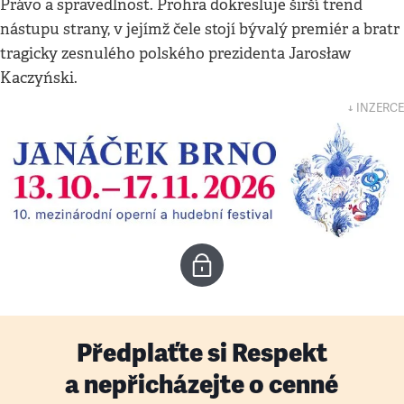
Právo a spravedlnost. Prohra dokresluje širší trend
nástupu strany, v jejímž čele stojí bývalý premiér a bratr
tragicky zesnulého polského prezidenta Jarosław
Kaczyński.
↓ INZERCE
Předplaťte si Respekt
a nepřicházejte o cenné