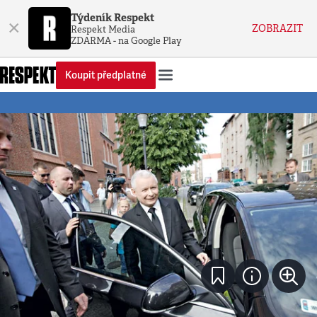
Týdeník Respekt
×
ZOBRAZIT
Respekt Media
ZDARMA - na Google Play
Koupit předplatné