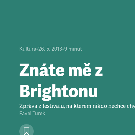
Kultura
•
26. 5. 2013
•
9
minut
Znáte mě z
Brightonu
Zpráva z festivalu, na kterém nikdo nechce ch
Pavel Turek