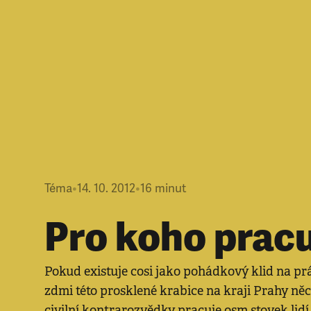
Téma
•
14. 10. 2012
•
16
minut
Pro koho pracu
Pokud existuje cosi jako pohádkový klid na prá
zdmi této prosklené krabice na kraji Prahy něc
civilní kontrarozvědky pracuje osm stovek lidí