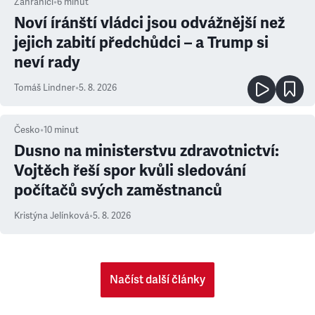
Zahraničí
•
6
minut
Noví íránští vládci jsou odvážnější než
jejich zabití předchůdci – a Trump si
neví rady
Tomáš Lindner
•
5. 8. 2026
Česko
•
10
minut
Dusno na ministerstvu zdravotnictví:
Vojtěch řeší spor kvůli sledování
počítačů svých zaměstnanců
Kristýna Jelínková
•
5. 8. 2026
Načíst další články