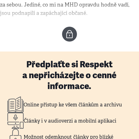
za sebou. Jediné, co mi na MHD opravdu hodně vadí,
jsou podnapilí a zapáchající občané.
Předplaťte si Respekt
a nepřicházejte o cenné
informace.
Online přístup ke všem článkům a archivu
Články i v audioverzi a mobilní aplikaci
Možnost odemknout články pro blízké