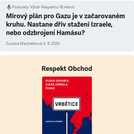
Podcasty
:
Výtah Respektu
•
18 minut
Mírový plán pro Gazu je v začarovaném
kruhu. Nastane dřív stažení Izraele,
nebo odzbrojení Hamásu?
Zuzana Machálková
•
5. 8. 2026
Respekt Obchod