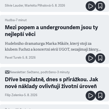
Silvie Lauder
,
Markéta Plíhalová
•
5. 8. 2026
Hudba
•
7
minut
Mezi popem a undergroundem jsou ty
nejlepší věci
Hudebního dramaturga Marka Mikiče, který stojí za
klubem Fuchs2 a koncertní sérií UGOT, nezajímají žánry,
ale atmosféra
Pavel Turek
•
5. 8. 2026
Newsletter
:
Sečteno, podtrženo
•
3
minuty
Dříve bezplatně, dnes s přirážkou. Jak
nové náklady ovlivňují životní úroveň
Filip Zelenka
•
5. 8. 2026