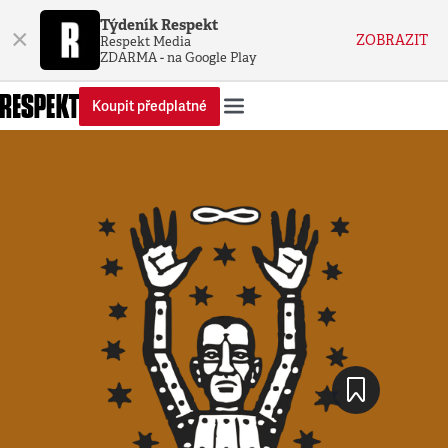
Týdeník Respekt
×
ZOBRAZIT
Respekt Media
ZDARMA - na Google Play
Koupit předplatné