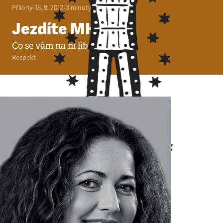
Přílohy
•
16. 9. 2012
•
3
minuty
Jezdíte MHD?
Co se vám na ní líbí a co ne?
Respekt