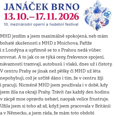
MHD jezdím a jsem maximálně spokojená, neb mám
bohaté zkušenosti s MHD z Mnichova, Paříže
i z Londýna a upřímně se to s Prahou nedá vůbec
srovnat. A to jak co se týká ceny, frekvence spojení,
návaznosti tramvají, autobusů i vlaků, dnes už i čistoty.
V centru Prahy se jinak než pěšky či MHD už léta
nepohybuji, což je určitě dáno i tím, že v centru žiji
i pracuji. Nicméně MHD jsem používala i v době, kdy
jsem žila na okraji Prahy. Trávit čas každý den hodinu
v zácpě mne opravdu nebaví, naopak velice frustruje.
Užila jsem si toho až až, když jsem pracovala v Británii
a v Německu, a jsem ráda, že mám toto období