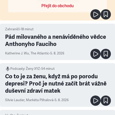
Přejít do obchodu
Zahraničí
•
18
minut
Pád milovaného a nenáviděného vědce
Anthonyho Fauciho
Katherine J. Wu
,
The Atlantic
•
5. 8. 2026
Podcasty
:
Ženy XYZ
•
54 minut
Co to je za ženu, když má po porodu
depresi? Proč je nutné začít brát vážně
duševní zdraví matek
Silvie Lauder
,
Markéta Plíhalová
•
5. 8. 2026