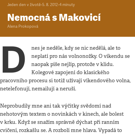
Jeden den v životě
•
5. 8. 2012
•
4
minuty
Nemocná s Makovicí
Alena Prokopová
D
nes je neděle, kdy se nic nedělá, ale to
neplatí pro nás volnonožky. O víkendu se
naopak píše nejlíp, protože v klidu.
Kolegové zapojení do klasického
pracovního procesu si totiž užívají víkendového volna,
netelefonují, nemailují a neruší.
Neprobudily mne ani tak výčitky svědomí nad
nehotovým textem o novinkách v kinech, ale bolest
v krku. Když se snažím správně dýchat při ranním
cvičení, rozkašlu se. A rozbolí mne hlava. Vypadá to