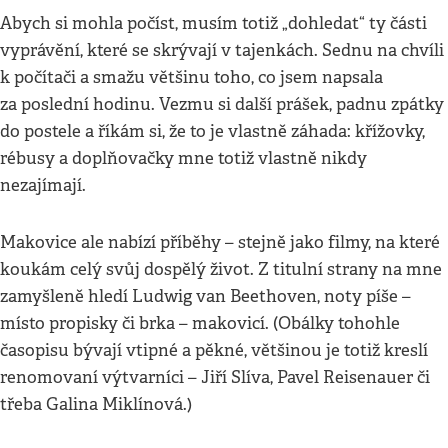
Abych si mohla počíst, musím totiž „dohledat“ ty části
vyprávění, které se skrývají v tajenkách. Sednu na chvíli
k počítači a smažu většinu toho, co jsem napsala
za poslední hodinu. Vezmu si další prášek, padnu zpátky
do postele a říkám si, že to je vlastně záhada: křížovky,
rébusy a doplňovačky mne totiž vlastně nikdy
nezajímají.
Makovice ale nabízí příběhy – stejně jako filmy, na které
koukám celý svůj dospělý život. Z titulní strany na mne
zamyšleně hledí Ludwig van Beethoven, noty píše –
místo propisky či brka – makovicí. (Obálky tohohle
časopisu bývají vtipné a pěkné, většinou je totiž kreslí
renomovaní výtvarníci – Jiří Slíva, Pavel Reisenauer či
třeba Galina Miklínová.)