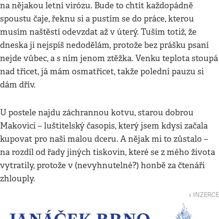
na nějakou letní virózu. Bude to chtít každopádně
spoustu čaje, řeknu si a pustím se do práce, kterou
musím naštěstí odevzdat až v úterý. Tuším totiž, že
dneska ji nejspíš nedodělám, protože bez prášku psaní
nejde vůbec, a s ním jenom ztěžka. Venku teplota stoupá
nad třicet, já mám osmatřicet, takže polední pauzu si
dám dřív.
U postele najdu záchrannou kotvu, starou dobrou
Makovici – luštitelský časopis, který jsem kdysi začala
kupovat pro naši malou dceru. A nějak mi to zůstalo –
na rozdíl od řady jiných tiskovin, které se z mého života
vytratily, protože v (nevyhnutelné?) honbě za čtenáři
zhlouply.
↓ INZERCE