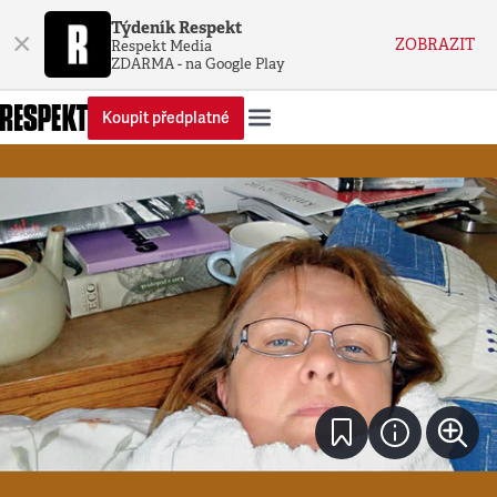
Týdeník Respekt
×
ZOBRAZIT
Respekt Media
ZDARMA - na Google Play
Koupit předplatné