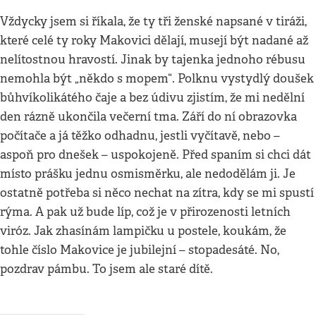
Vždycky jsem si říkala, že ty tři ženské napsané v tiráži,
které celé ty roky Makovici dělají, musejí být nadané až
nelítostnou hravostí. Jinak by tajenka jednoho rébusu
nemohla být „někdo s mopem“. Polknu vystydlý doušek
bůhvíkolikátého čaje a bez údivu zjistím, že mi nedělní
den rázně ukončila večerní tma. Září do ní obrazovka
počítače a já těžko odhadnu, jestli vyčítavě, nebo –
aspoň pro dnešek – uspokojeně. Před spaním si chci dát
místo prášku jednu osmisměrku, ale nedodělám ji. Je
ostatně potřeba si něco nechat na zítra, kdy se mi spustí
rýma. A pak už bude líp, což je v přirozenosti letních
viróz. Jak zhasínám lampičku u postele, koukám, že
tohle číslo Makovice je jubilejní – stopadesáté. No,
pozdrav pámbu. To jsem ale staré dítě.