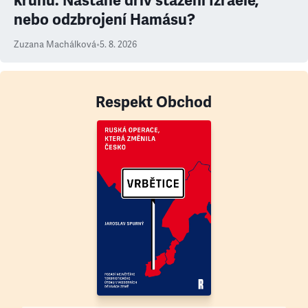
kruhu. Nastane dřív stažení Izraele,
nebo odzbrojení Hamásu?
Zuzana Machálková
•
5. 8. 2026
Respekt Obchod