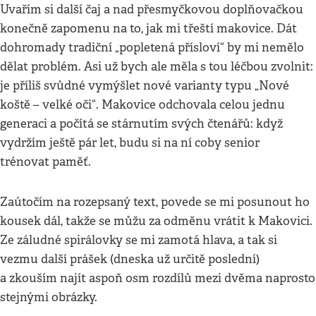
Uvařím si další čaj a nad přesmyčkovou doplňovačkou
konečně zapomenu na to, jak mi třeští makovice. Dát
dohromady tradiční „popletená přísloví“ by mi nemělo
dělat problém. Asi už bych ale měla s tou léčbou zvolnit:
je příliš svůdné vymýšlet nové varianty typu „Nové
koště – velké oči“. Makovice odchovala celou jednu
generaci a počítá se stárnutím svých čtenářů: když
vydržím ještě pár let, budu si na ní coby senior
trénovat paměť.
Zaútočím na rozepsaný text, povede se mi posunout ho
kousek dál, takže se můžu za odměnu vrátit k Makovici.
Ze záludné spirálovky se mi zamotá hlava, a tak si
vezmu další prášek (dneska už určitě poslední)
a zkouším najít aspoň osm rozdílů mezi dvěma naprosto
stejnými obrázky.