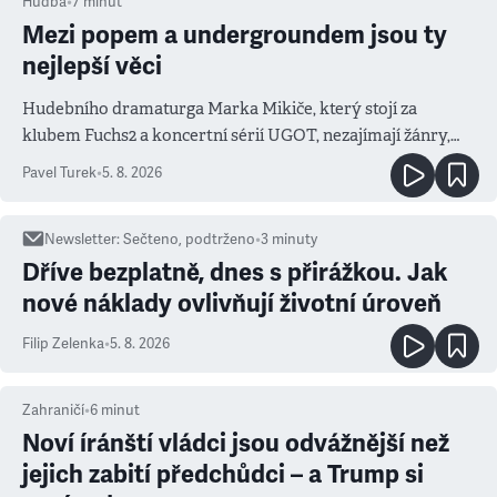
Hudba
•
7
minut
Mezi popem a undergroundem jsou ty
nejlepší věci
Hudebního dramaturga Marka Mikiče, který stojí za
klubem Fuchs2 a koncertní sérií UGOT, nezajímají žánry,
ale atmosféra
Pavel Turek
•
5. 8. 2026
Newsletter
:
Sečteno, podtrženo
•
3
minuty
Dříve bezplatně, dnes s přirážkou. Jak
nové náklady ovlivňují životní úroveň
Filip Zelenka
•
5. 8. 2026
Zahraničí
•
6
minut
Noví íránští vládci jsou odvážnější než
jejich zabití předchůdci – a Trump si