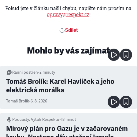
Pokud jste v článku našli chybu, napište nám prosím na
opravy@respekt.cz
.
Sdílet
Mohlo by vás zajímat
Ranní postřeh
•
2
minuty
Tomáš Brolík: Karel Havlíček a jeho
elektrická morálka
Tomáš Brolík
•
6. 8. 2026
Podcasty
:
Výtah Respektu
•
18 minut
Mírový plán pro Gazu je v začarovaném