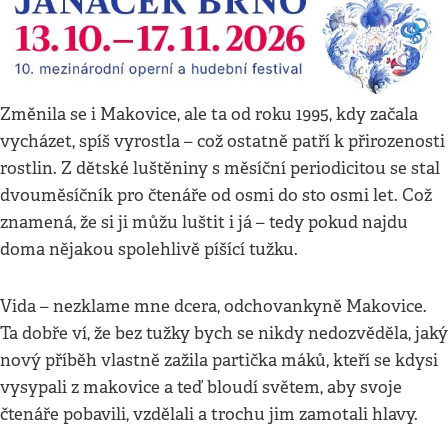
Změnila se i Makovice, ale ta od roku 1995, kdy začala
vycházet, spíš vyrostla – což ostatně patří k přirozenosti
rostlin. Z dětské luštěniny s měsíční periodicitou se stal
dvouměsíčník pro čtenáře od osmi do sto osmi let. Což
znamená, že si ji můžu luštit i já – tedy pokud najdu
doma nějakou spolehlivě píšící tužku.
Vida – nezklame mne dcera, odchovankyně Makovice.
Ta dobře ví, že bez tužky bych se nikdy nedozvěděla, jaký
nový příběh vlastně zažila partička máků, kteří se kdysi
vysypali z makovice a teď bloudí světem, aby svoje
čtenáře pobavili, vzdělali a trochu jim zamotali hlavy.